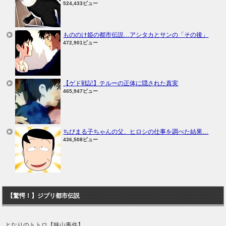
524,433ビュー
もののけ姫の都市伝説…アシタカとサンの「その後」
472,901ビュー
【ゲド戦記】テルーの正体に隠された真実
465,947ビュー
ちびまる子ちゃんの父、ヒロシの仕事を調べた結果…
436,508ビュー
【驚愕！】ジブリ都市伝説
となりのトトロ【狭山事件】