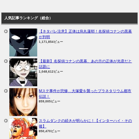
人気記事ランキング（総合）
【ネタバレ注意】正体は烏丸蓮耶！名探偵コナンの黒幕
が判明
1,171,854ビュー
【最新】名探偵コナンの黒幕、あの方の正体が光彦だと
話題に
1,048,612ビュー
Mステ事件が悲惨…大塚愛を襲ったプラネタリウム都市
伝説！
859,005ビュー
スラムダンクの続きが明らかに！【インターハイ・その
後】
850,470ビュー