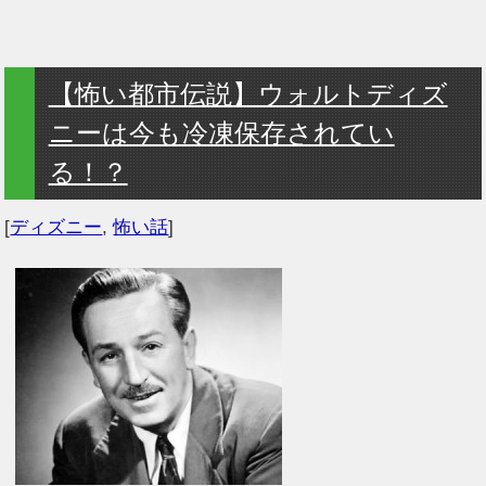
【怖い都市伝説】ウォルトディズ
ニーは今も冷凍保存されてい
る！？
[
ディズニー
,
怖い話
]