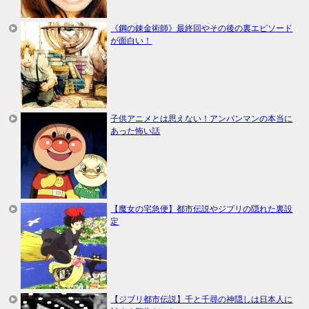
《鋼の錬金術師》最終回やその後の裏エピソード
が面白い！
子供アニメとは思えない！アンパンマンの本当に
あった怖い話
【魔女の宅急便】都市伝説やジブリの隠れた裏設
定
【ジブリ都市伝説】千と千尋の神隠しは日本人に