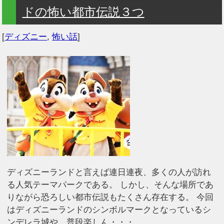
ドの怖い都市伝説３つ
[
ディズニー
,
怖い話
]
ディズニーランドと言えば連日連夜、多くの人が訪れ
る人気テーマパークである。 しかし、そんな場所であ
りながら恐ろしい都市伝説もたくさん存在する。 今回
はディズニーランドのシンボルマークとなっているシ
ンデレラ城や、普段楽しん・・・