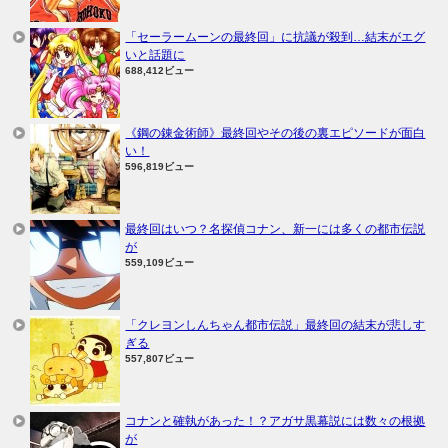
「セーラームーンの最終回」に抗議が殺到…結末がエグ
いと話題に
688,412ビュー
《鋼の錬金術師》最終回やその後の裏エピソードが面白
い！
596,819ビュー
最終回はいつ？名探偵コナン、新一には多くの都市伝説
が
559,109ビュー
「クレヨンしんちゃん都市伝説」最終回の結末が悲しす
ぎる
557,807ビュー
コナンと確執があった！？アガサ黒幕説には数々の根拠
が