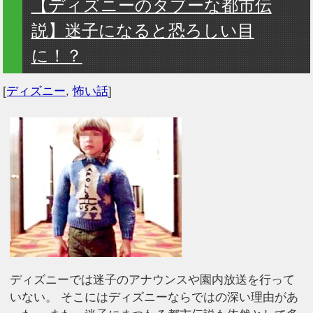
【ディズニーのタブーな都市伝
説】迷子になると恐ろしい目
に！？
[
ディズニー
,
怖い話
]
ディズニーでは迷子のアナウンスや園内放送を行って
いない。 そこにはディズニーならではの深い理由があ