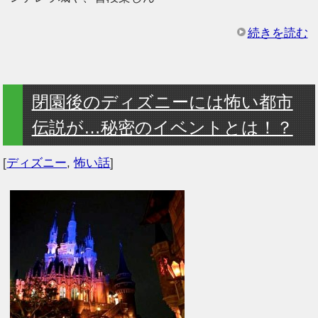
続きを読む
閉園後のディズニーには怖い都市
伝説が…秘密のイベントとは！？
[
ディズニー
,
怖い話
]