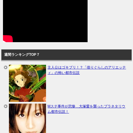
週間ランキングTOP７
主人公はゴキブリ！？「借りぐらしのアリエッテ
ィ」の怖い都市伝説
Mステ事件が悲惨…大塚愛を襲ったプラネタリウ
ム都市伝説！