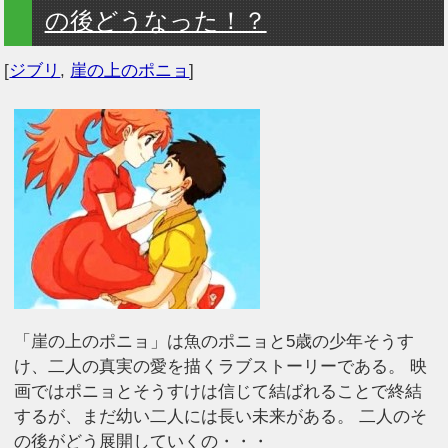
の後どうなった！？
[
ジブリ
,
崖の上のポニョ
]
「崖の上のポニョ」は魚のポニョと5歳の少年そうす
け、二人の真実の愛を描くラブストーリーである。 映
画ではポニョとそうすけは信じて結ばれることで終結
するが、まだ幼い二人には長い未来がある。 二人のそ
の後がどう展開していくの・・・