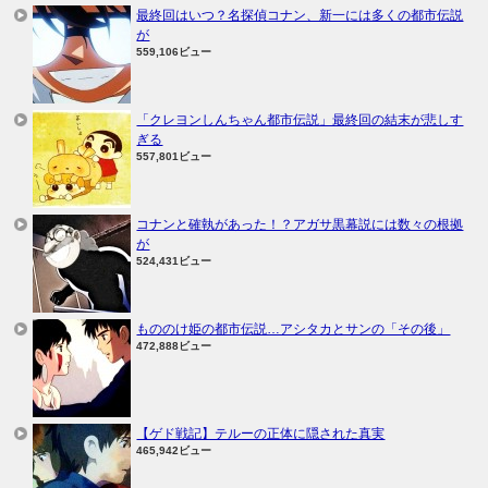
最終回はいつ？名探偵コナン、新一には多くの都市伝説
が
559,106ビュー
「クレヨンしんちゃん都市伝説」最終回の結末が悲しす
ぎる
557,801ビュー
コナンと確執があった！？アガサ黒幕説には数々の根拠
が
524,431ビュー
もののけ姫の都市伝説…アシタカとサンの「その後」
472,888ビュー
【ゲド戦記】テルーの正体に隠された真実
465,942ビュー