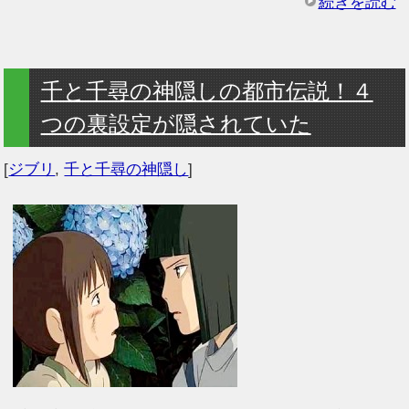
続きを読む
千と千尋の神隠しの都市伝説！４
つの裏設定が隠されていた
[
ジブリ
,
千と千尋の神隠し
]