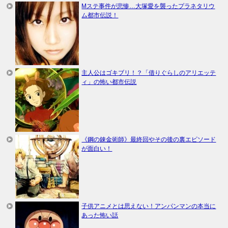
Mステ事件が悲惨…大塚愛を襲ったプラネタリウ
ム都市伝説！
主人公はゴキブリ！？「借りぐらしのアリエッテ
ィ」の怖い都市伝説
《鋼の錬金術師》最終回やその後の裏エピソード
が面白い！
子供アニメとは思えない！アンパンマンの本当に
あった怖い話