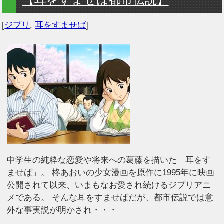
[
ジブリ
,
耳をすませば
]
中学生の純粋な恋愛や将来への葛藤を描いた「耳をす
ませば」。 柊あおいの少女漫画を原作に1995年に映画
公開されて以来、いまもなお愛され続けるジブリアニ
メである。 そんな耳をすませばだが、都市伝説では意
外な事実説が明かされ・・・