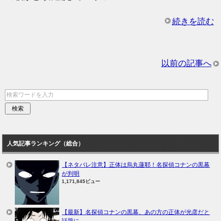
続きを読む
以前の記事へ
人気記事ランキング（総合）
【ネタバレ注意】正体は烏丸蓮耶！名探偵コナンの黒幕
が判明
1,171,845ビュー
【最新】名探偵コナンの黒幕、あの方の正体が光彦だと
話題に