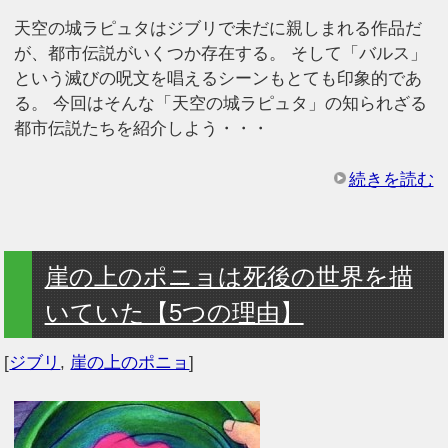
天空の城ラピュタはジブリで未だに親しまれる作品だ
が、都市伝説がいくつか存在する。 そして「バルス」
という滅びの呪文を唱えるシーンもとても印象的であ
る。 今回はそんな「天空の城ラピュタ」の知られざる
都市伝説たちを紹介しよう・・・
続きを読む
崖の上のポニョは死後の世界を描
いていた【5つの理由】
[
ジブリ
,
崖の上のポニョ
]