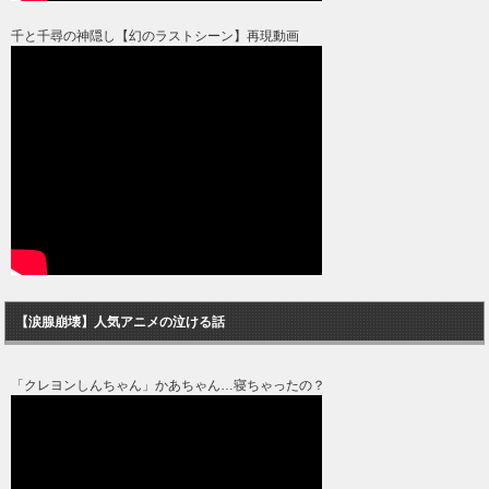
千と千尋の神隠し【幻のラストシーン】再現動画
【涙腺崩壊】人気アニメの泣ける話
「クレヨンしんちゃん」かあちゃん…寝ちゃったの？