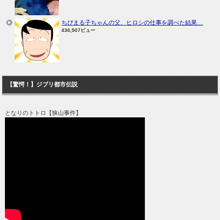
ちびまる子ちゃんの父、ヒロシの仕事を調べた結果…
436,507ビュー
【驚愕！】ジブリ都市伝説
となりのトトロ【狭山事件】