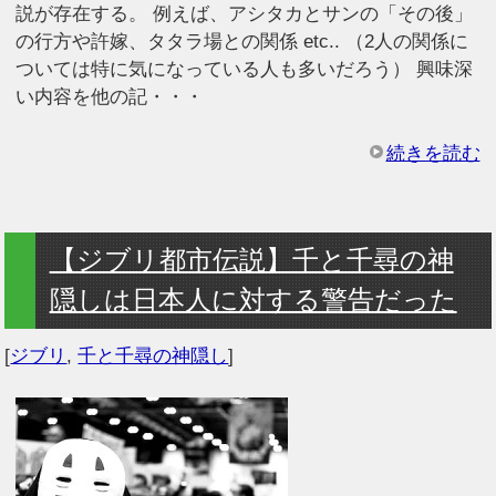
説が存在する。 例えば、アシタカとサンの「その後」
の行方や許嫁、タタラ場との関係 etc.. （2人の関係に
ついては特に気になっている人も多いだろう） 興味深
い内容を他の記・・・
続きを読む
【ジブリ都市伝説】千と千尋の神
隠しは日本人に対する警告だった
[
ジブリ
,
千と千尋の神隠し
]