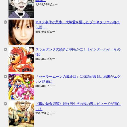
1,048,598ビュー
Mステ事件が悲惨…大塚愛を襲ったプラネタリウム都市
伝説！
858,946ビュー
スラムダンクの続きが明らかに！【インターハイ・その
後】
850,466ビュー
「セーラームーンの最終回」に抗議が殺到…結末がエグ
いと話題に
688,409ビュー
《鋼の錬金術師》最終回やその後の裏エピソードが面白
い！
596,792ビュー