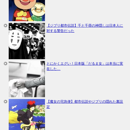
【ジブリ都市伝説】千と千尋の神隠しは日本人に
対する警告だった
とにかくエグい！日本版「だるま女」は本当に実
在した…
【魔女の宅急便】都市伝説やジブリの隠れた裏設
定