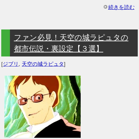
続きを読む
ファン必見！天空の城ラピュタの
都市伝説・裏設定【３選】
[
ジブリ
,
天空の城ラピュタ
]