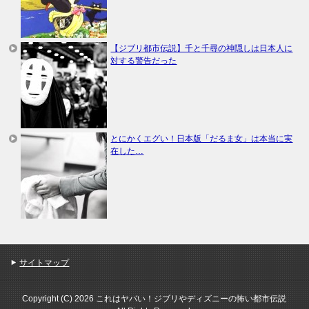
【ジブリ都市伝説】千と千尋の神隠しは日本人に
対する警告だった
とにかくエグい！日本版「だるま女」は本当に実
在した…
サイトマップ
Copyright (C) 2026 これはヤバい！ジブリやディズニーの怖い都市伝説