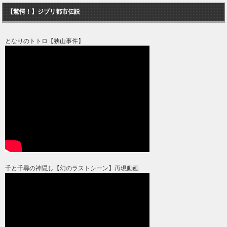
【驚愕！】ジブリ都市伝説
となりのトトロ【狭山事件】
千と千尋の神隠し【幻のラストシーン】再現動画