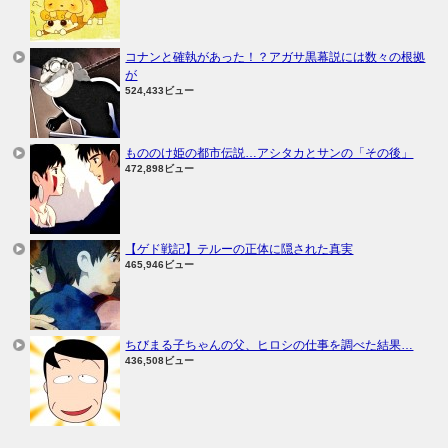
コナンと確執があった！？アガサ黒幕説には数々の根拠
が
524,433ビュー
もののけ姫の都市伝説…アシタカとサンの「その後」
472,898ビュー
【ゲド戦記】テルーの正体に隠された真実
465,946ビュー
ちびまる子ちゃんの父、ヒロシの仕事を調べた結果…
436,508ビュー