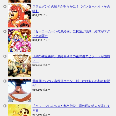
スラムダンクの続きが明らかに！【インターハイ・その
後】
850,470ビュー
「セーラームーンの最終回」に抗議が殺到…結末がエグ
いと話題に
688,411ビュー
《鋼の錬金術師》最終回やその後の裏エピソードが面白
い！
596,810ビュー
最終回はいつ？名探偵コナン、新一には多くの都市伝説
が
559,109ビュー
「クレヨンしんちゃん都市伝説」最終回の結末が悲しす
ぎる
557,805ビュー