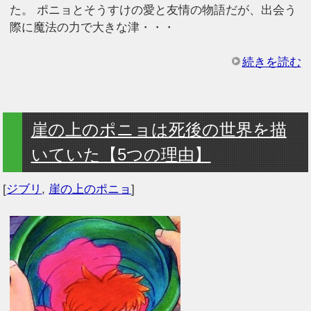
た。 ポニョとそうすけの愛と友情の物語だが、出会う
際に魔法の力で大きな津・・・
続きを読む
崖の上のポニョは死後の世界を描
いていた【5つの理由】
[
ジブリ
,
崖の上のポニョ
]