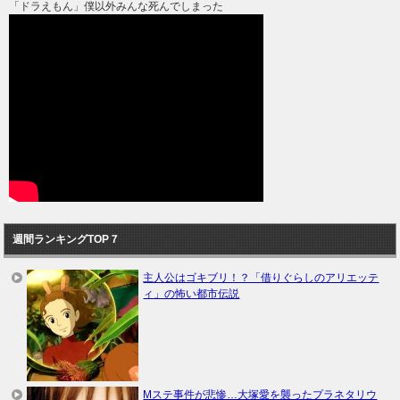
「ドラえもん」僕以外みんな死んでしまった
週間ランキングTOP７
主人公はゴキブリ！？「借りぐらしのアリエッテ
ィ」の怖い都市伝説
Mステ事件が悲惨…大塚愛を襲ったプラネタリウ