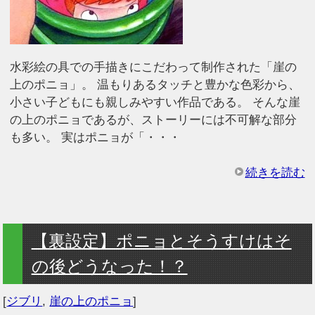
水彩絵の具での手描きにこだわって制作された「崖の
上のポニョ」。 温もりあるタッチと豊かな色彩から、
小さい子どもにも親しみやすい作品である。 そんな崖
の上のポニョであるが、ストーリーには不可解な部分
も多い。 実はポニョが「・・・
続きを読む
【裏設定】ポニョとそうすけはそ
の後どうなった！？
[
ジブリ
,
崖の上のポニョ
]