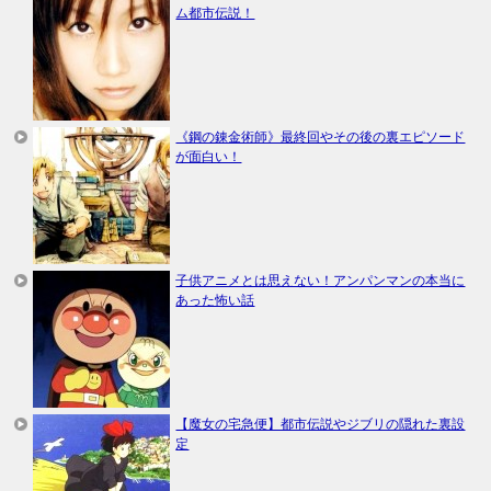
ム都市伝説！
《鋼の錬金術師》最終回やその後の裏エピソード
が面白い！
子供アニメとは思えない！アンパンマンの本当に
あった怖い話
【魔女の宅急便】都市伝説やジブリの隠れた裏設
定