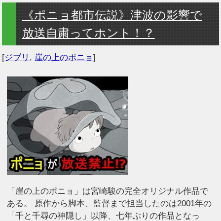
《ポニョ都市伝説》津波の影響で
放送自粛ってホント！？
[
ジブリ
,
崖の上のポニョ
]
「崖の上のポニョ」は宮崎駿の完全オリジナル作品で
ある。 原作から脚本、監督まで担当したのは2001年の
「千と千尋の神隠し」以降、七年ぶりの作品となっ