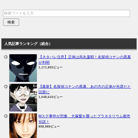
人気記事ランキング（総合）
【ネタバレ注意】正体は烏丸蓮耶！名探偵コナンの黒幕
が判明
1,171,852ビュー
【最新】名探偵コナンの黒幕、あの方の正体が光彦だと
話題に
1,048,610ビュー
Mステ事件が悲惨…大塚愛を襲ったプラネタリウム都市
伝説！
858,989ビュー