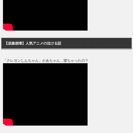
【涙腺崩壊】人気アニメの泣ける話
「クレヨンしんちゃん」かあちゃん…寝ちゃったの？