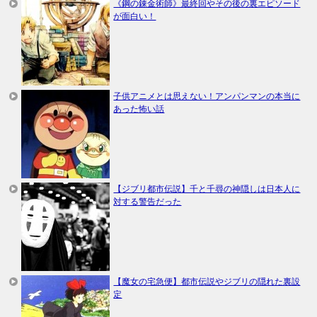
《鋼の錬金術師》最終回やその後の裏エピソード
が面白い！
子供アニメとは思えない！アンパンマンの本当に
あった怖い話
【ジブリ都市伝説】千と千尋の神隠しは日本人に
対する警告だった
【魔女の宅急便】都市伝説やジブリの隠れた裏設
定