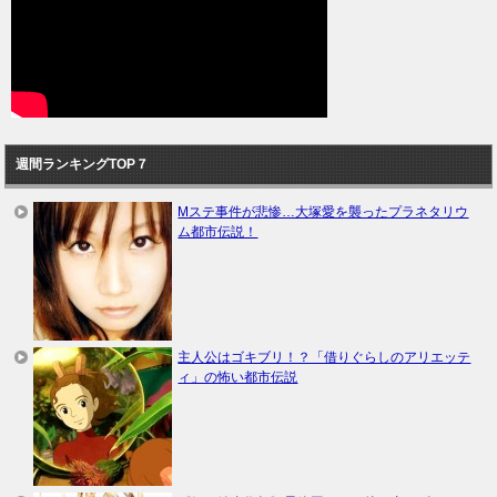
週間ランキングTOP７
Mステ事件が悲惨…大塚愛を襲ったプラネタリウ
ム都市伝説！
主人公はゴキブリ！？「借りぐらしのアリエッテ
ィ」の怖い都市伝説