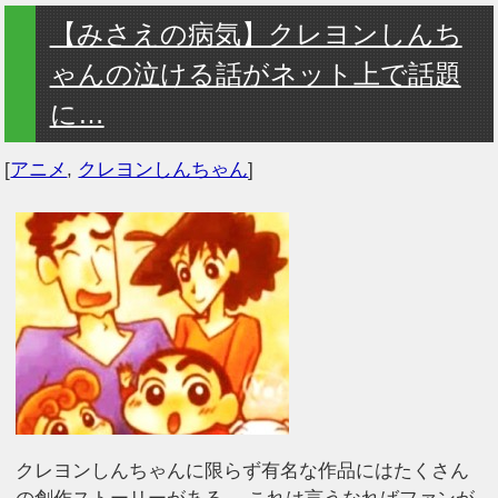
【みさえの病気】クレヨンしんち
ゃんの泣ける話がネット上で話題
に…
[
アニメ
,
クレヨンしんちゃん
]
クレヨンしんちゃんに限らず有名な作品にはたくさん