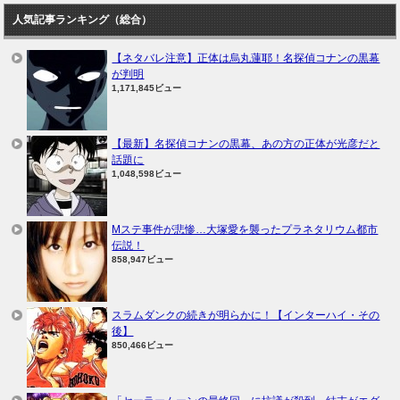
人気記事ランキング（総合）
【ネタバレ注意】正体は烏丸蓮耶！名探偵コナンの黒幕
が判明
1,171,845ビュー
【最新】名探偵コナンの黒幕、あの方の正体が光彦だと
話題に
1,048,598ビュー
Mステ事件が悲惨…大塚愛を襲ったプラネタリウム都市
伝説！
858,947ビュー
スラムダンクの続きが明らかに！【インターハイ・その
後】
850,466ビュー