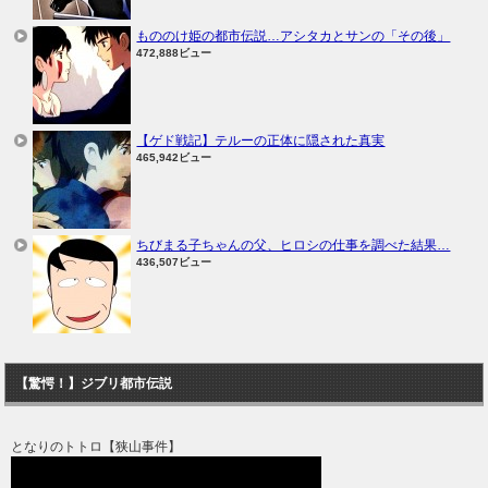
もののけ姫の都市伝説…アシタカとサンの「その後」
472,888ビュー
【ゲド戦記】テルーの正体に隠された真実
465,942ビュー
ちびまる子ちゃんの父、ヒロシの仕事を調べた結果…
436,507ビュー
【驚愕！】ジブリ都市伝説
となりのトトロ【狭山事件】