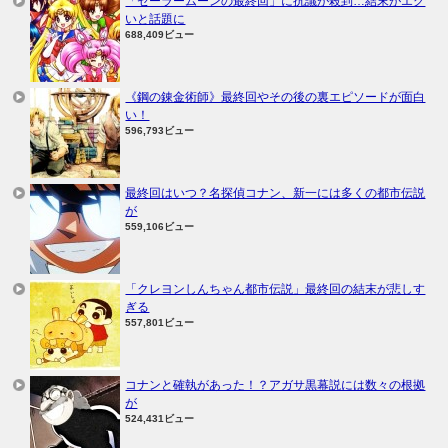
「セーラームーンの最終回」に抗議が殺到…結末がエグ
いと話題に
688,409ビュー
《鋼の錬金術師》最終回やその後の裏エピソードが面白
い！
596,793ビュー
最終回はいつ？名探偵コナン、新一には多くの都市伝説
が
559,106ビュー
「クレヨンしんちゃん都市伝説」最終回の結末が悲しす
ぎる
557,801ビュー
コナンと確執があった！？アガサ黒幕説には数々の根拠
が
524,431ビュー