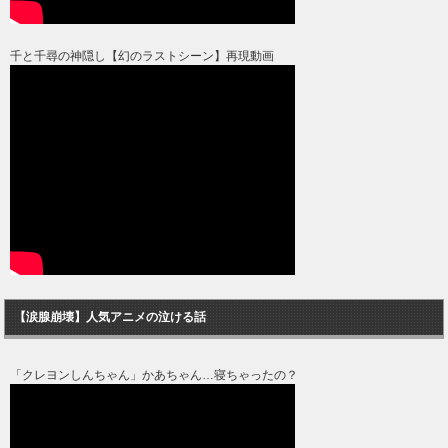
千と千尋の神隠し【幻のラストシーン】再現動画
【涙腺崩壊】人気アニメの泣ける話
「クレヨンしんちゃん」かあちゃん…寝ちゃったの？