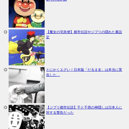
【魔女の宅急便】都市伝説やジブリの隠れた裏設
定
とにかくエグい！日本版「だるま女」は本当に実
在した…
【ジブリ都市伝説】千と千尋の神隠しは日本人に
対する警告だった