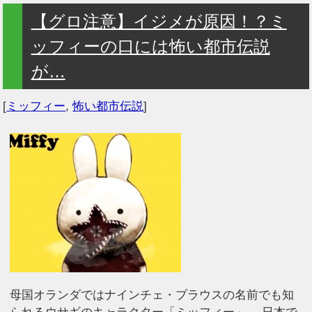
【グロ注意】イジメが原因！？ミ
ッフィーの口には怖い都市伝説
が…
[
ミッフィー
,
怖い都市伝説
]
母国オランダではナインチェ・プラウスの名前でも知