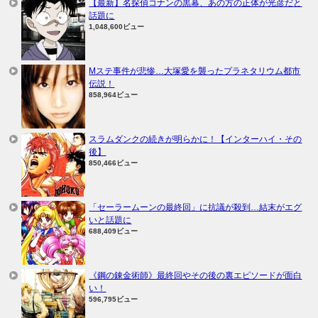
【最新】名探偵コナンの黒幕、あの方の正体が光彦だと
話題に
1,048,600ビュー
Mステ事件が悲惨…大塚愛を襲ったプラネタリウム都市
伝説！
858,964ビュー
スラムダンクの続きが明らかに！【インターハイ・その
後】
850,466ビュー
「セーラームーンの最終回」に抗議が殺到…結末がエグ
いと話題に
688,409ビュー
《鋼の錬金術師》最終回やその後の裏エピソードが面白
い！
596,795ビュー