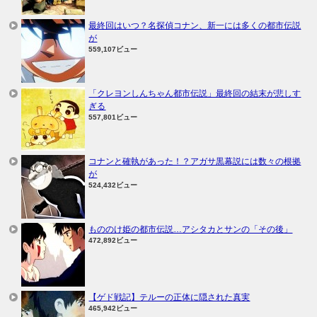
最終回はいつ？名探偵コナン、新一には多くの都市伝説
が
559,107ビュー
「クレヨンしんちゃん都市伝説」最終回の結末が悲しす
ぎる
557,801ビュー
コナンと確執があった！？アガサ黒幕説には数々の根拠
が
524,432ビュー
もののけ姫の都市伝説…アシタカとサンの「その後」
472,892ビュー
【ゲド戦記】テルーの正体に隠された真実
465,942ビュー