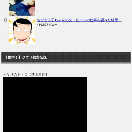
ちびまる子ちゃんの父、ヒロシの仕事を調べた結果…
436,507ビュー
【驚愕！】ジブリ都市伝説
となりのトトロ【狭山事件】