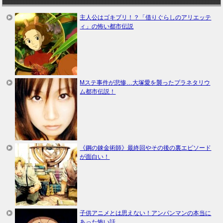
主人公はゴキブリ！？「借りぐらしのアリエッテ
ィ」の怖い都市伝説
Mステ事件が悲惨…大塚愛を襲ったプラネタリウ
ム都市伝説！
《鋼の錬金術師》最終回やその後の裏エピソード
が面白い！
子供アニメとは思えない！アンパンマンの本当に
あった怖い話