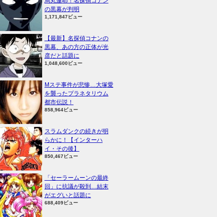
烏丸蓮耶！名探偵コナン
の黒幕が判明
1,171,847ビュー
【最新】名探偵コナンの
黒幕、あの方の正体が光
彦だと話題に
1,048,600ビュー
Mステ事件が悲惨…大塚愛
を襲ったプラネタリウム
都市伝説！
858,964ビュー
スラムダンクの続きが明
らかに！【インターハ
イ・その後】
850,467ビュー
「セーラームーンの最終
回」に抗議が殺到…結末
がエグいと話題に
688,409ビュー