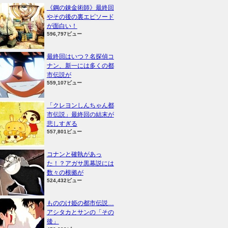
《鋼の錬金術師》最終回
やその後の裏エピソード
が面白い！
596,797ビュー
最終回はいつ？名探偵コ
ナン、新一には多くの都
市伝説が
559,107ビュー
「クレヨンしんちゃん都
市伝説」最終回の結末が
悲しすぎる
557,801ビュー
コナンと確執があっ
た！？アガサ黒幕説には
数々の根拠が
524,432ビュー
もののけ姫の都市伝説…
アシタカとサンの「その
後」