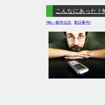
こんなにあった！
[
怖い都市伝説
,
電話番号
]