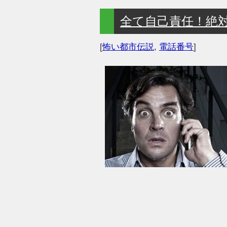
全て自己責任！絶
[
怖い都市伝説
,
電話番号
]