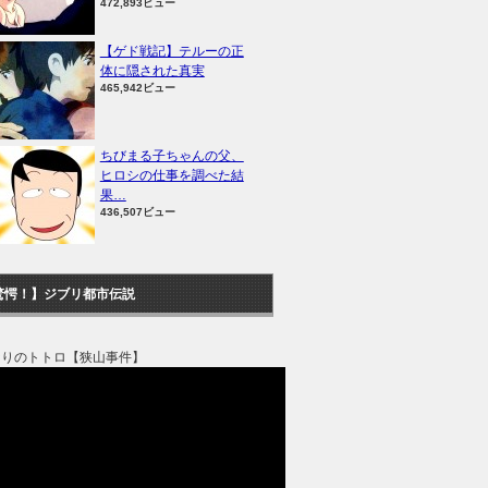
472,893ビュー
【ゲド戦記】テルーの正
体に隠された真実
465,942ビュー
ちびまる子ちゃんの父、
ヒロシの仕事を調べた結
果…
436,507ビュー
驚愕！】ジブリ都市伝説
なりのトトロ【狭山事件】