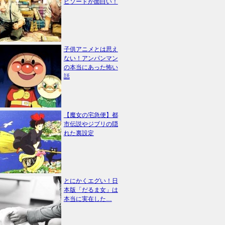
ピソードが面白い！
子供アニメとは思え
ない！アンパンマン
の本当にあった怖い
話
【魔女の宅急便】都
市伝説やジブリの隠
れた裏設定
とにかくエグい！日
本版「だるま女」は
本当に実在した…