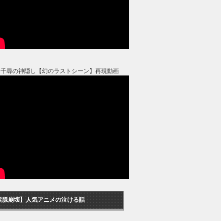
と千尋の神隠し【幻のラストシーン】再現動画
涙腺崩壊】人気アニメの泣ける話