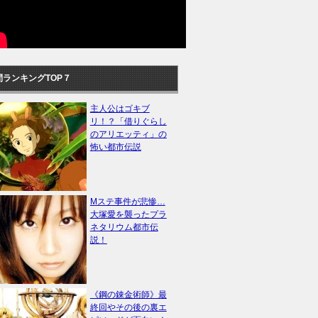
間ランキングTOP７
主人公はゴキブ
リ！？「借りぐらし
のアリエッティ」の
怖い都市伝説
Mステ事件が悲惨…
大塚愛を襲ったプラ
ネタリウム都市伝
説！
《鋼の錬金術師》最
終回やその後の裏エ