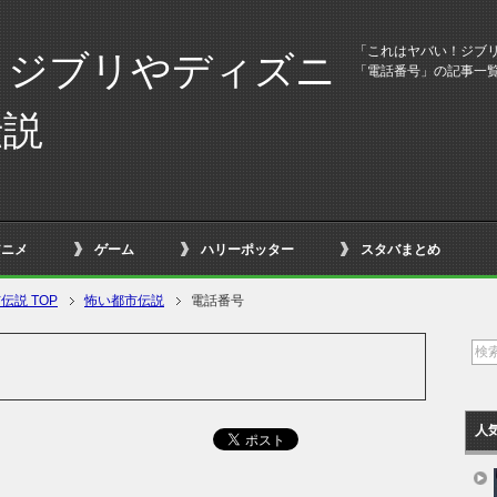
「これはヤバい！ジブ
！ジブリやディズニ
「電話番号」の記事一
伝説
アニメ
ゲーム
ハリーポッター
スタバまとめ
説 TOP
怖い都市伝説
電話番号
人