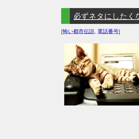
必ずネタにしたく
[
怖い都市伝説
,
電話番号
]