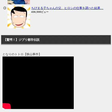
ちびまる子ちゃんの父、ヒロシの仕事を調べた結果…
436,508ビュー
【驚愕！】ジブリ都市伝説
となりのトトロ【狭山事件】