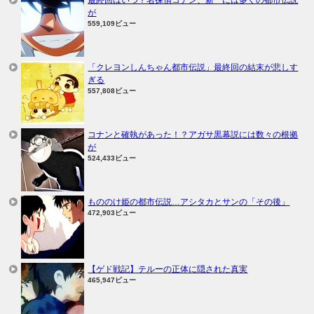
最終回はいつ？名探偵コナン、新一には多くの都市伝説
が
559,109ビュー
「クレヨンしんちゃん都市伝説」最終回の結末が悲しす
ぎる
557,808ビュー
コナンと確執があった！？アガサ黒幕説には数々の根拠
が
524,433ビュー
もののけ姫の都市伝説…アシタカとサンの「その後」
472,903ビュー
【ゲド戦記】テルーの正体に隠された真実
465,947ビュー