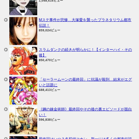
1,048,616ビュー
Mステ事件が悲惨…大塚愛を襲ったプラネタリウム都市
伝説！
859,024ビュー
スラムダンクの続きが明らかに！【インターハイ・その
後】
850,470ビュー
「セーラームーンの最終回」に抗議が殺到…結末がエグ
いと話題に
688,413ビュー
《鋼の錬金術師》最終回やその後の裏エピソードが面白
い！
596,838ビュー