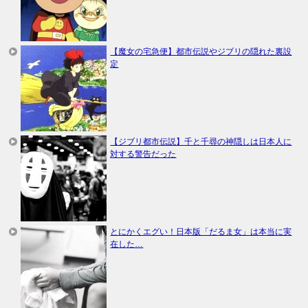
【魔女の宅急便】都市伝説やジブリの隠れた裏設
定
【ジブリ都市伝説】千と千尋の神隠しは日本人に
対する警告だった
とにかくエグい！日本版「だるま女」は本当に実
在した…