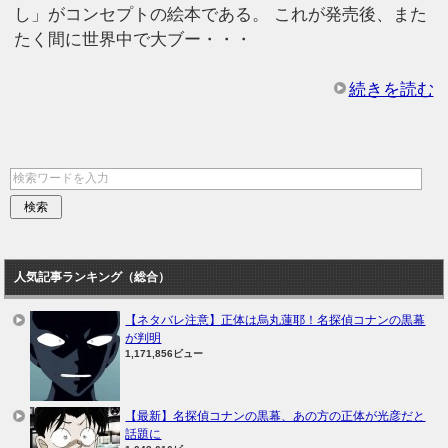
し」がコンセプトの絵本である。 これが発売後、また
たく間に世界中で大ブー・・・
続きを読む
人気記事ランキング（総合）
【ネタバレ注意】正体は烏丸蓮耶！名探偵コナンの黒幕
が判明
1,171,856ビュー
【最新】名探偵コナンの黒幕、あの方の正体が光彦だと
話題に