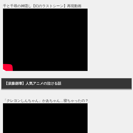
千と千尋の神隠し【幻のラストシーン】再現動画
【涙腺崩壊】人気アニメの泣ける話
「クレヨンしんちゃん」かあちゃん…寝ちゃったの？