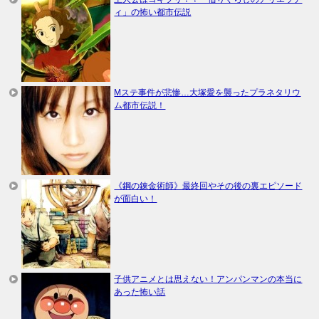
ィ」の怖い都市伝説
Mステ事件が悲惨…大塚愛を襲ったプラネタリウ
ム都市伝説！
《鋼の錬金術師》最終回やその後の裏エピソード
が面白い！
子供アニメとは思えない！アンパンマンの本当に
あった怖い話