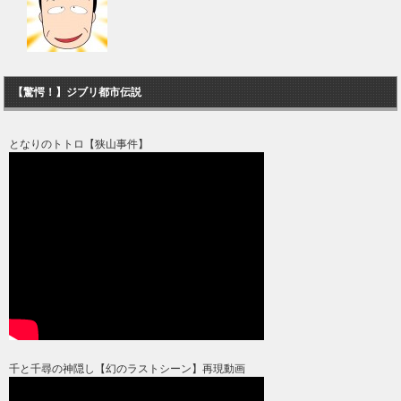
【驚愕！】ジブリ都市伝説
となりのトトロ【狭山事件】
千と千尋の神隠し【幻のラストシーン】再現動画