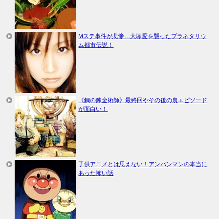
Mステ事件が悲惨…大塚愛を襲ったプラネタリウ
ム都市伝説！
《鋼の錬金術師》最終回やその後の裏エピソード
が面白い！
子供アニメとは思えない！アンパンマンの本当に
あった怖い話