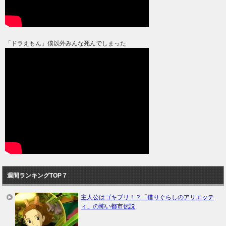
「ドラえもん」僕以外みんな死んでしまった
週間ランキングTOP７
主人公はゴキブリ！？「借りぐらしのアリエッテ
ィ」の怖い都市伝説