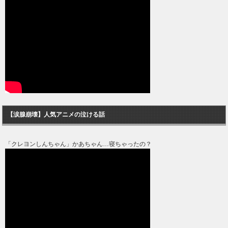
【涙腺崩壊】人気アニメの泣ける話
「クレヨンしんちゃん」かあちゃん…寝ちゃったの？