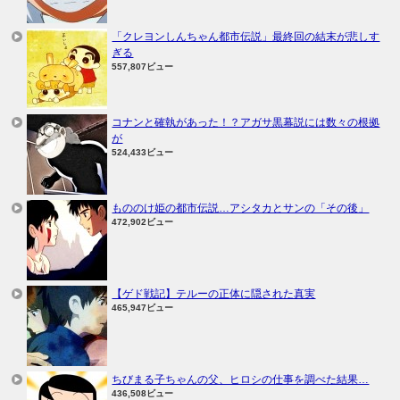
「クレヨンしんちゃん都市伝説」最終回の結末が悲しす
ぎる
557,807ビュー
コナンと確執があった！？アガサ黒幕説には数々の根拠
が
524,433ビュー
もののけ姫の都市伝説…アシタカとサンの「その後」
472,902ビュー
【ゲド戦記】テルーの正体に隠された真実
465,947ビュー
ちびまる子ちゃんの父、ヒロシの仕事を調べた結果…
436,508ビュー