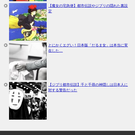
【魔女の宅急便】都市伝説やジブリの隠れた裏設
定
とにかくエグい！日本版「だるま女」は本当に実
在した…
【ジブリ都市伝説】千と千尋の神隠しは日本人に
対する警告だった