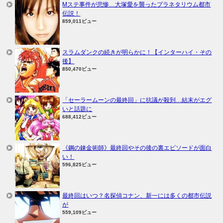
Mステ事件が悲惨…大塚愛を襲ったプラネタリウム都市
伝説！
859,011ビュー
スラムダンクの続きが明らかに！【インターハイ・その
後】
850,470ビュー
「セーラームーンの最終回」に抗議が殺到…結末がエグ
いと話題に
688,412ビュー
《鋼の錬金術師》最終回やその後の裏エピソードが面白
い！
596,825ビュー
最終回はいつ？名探偵コナン、新一には多くの都市伝説
が
559,109ビュー