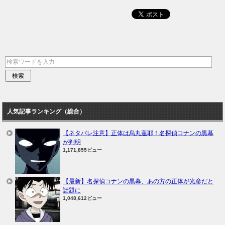
人気記事ランキング（総合）
【ネタバレ注意】正体は烏丸蓮耶！名探偵コナンの黒幕
が判明
1,171,855ビュー
【最新】名探偵コナンの黒幕、あの方の正体が光彦だと
話題に
1,048,612ビュー