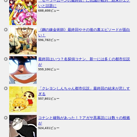
「セーラームーンの最終回」に抗議が殺到…結末がエグ
いと話題に
688,408ビュー
《鋼の錬金術師》最終回やその後の裏エピソードが面白
い！
596,782ビュー
最終回はいつ？名探偵コナン、新一には多くの都市伝説
が
559,106ビュー
「クレヨンしんちゃん都市伝説」最終回の結末が悲しす
ぎる
557,801ビュー
コナンと確執があった！？アガサ黒幕説には数々の根拠
が
524,431ビュー