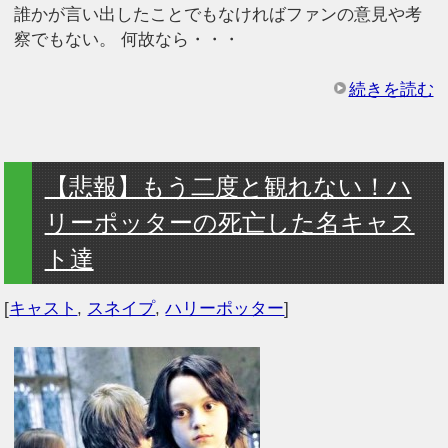
誰かが言い出したことでもなければファンの意見や考
察でもない。 何故なら・・・
続きを読む
【悲報】もう二度と観れない！ハ
リーポッターの死亡した名キャス
ト達
[
キャスト
,
スネイプ
,
ハリーポッター
]