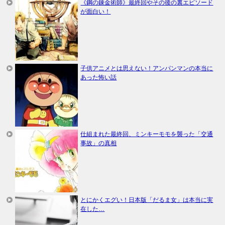
《鋼の錬金術師》最終回やその後の裏エピソード
が面白い！
子供アニメとは思えない！アンパンマンの本当に
あった怖い話
仕組まれた最終回、ミンキーモモを襲った「交通
事故」の真相
とにかくエグい！日本版「だるま女」は本当に実
在した…