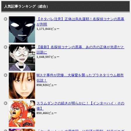
人気記事ランキング（総合）
【ネタバレ注意】正体は烏丸蓮耶！名探偵コナンの黒幕
が判明
1,171,844ビュー
【最新】名探偵コナンの黒幕、あの方の正体が光彦だと
話題に
1,048,597ビュー
Mステ事件が悲惨…大塚愛を襲ったプラネタリウム都市
伝説！
858,926ビュー
スラムダンクの続きが明らかに！【インターハイ・その
後】
850,466ビュー