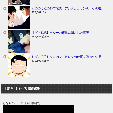
もののけ姫の都市伝説…アシタカとサンの「その後」
472,887ビュー
【ゲド戦記】テルーの正体に隠された真実
465,941ビュー
ちびまる子ちゃんの父、ヒロシの仕事を調べた結果…
436,507ビュー
【驚愕！】ジブリ都市伝説
となりのトトロ【狭山事件】