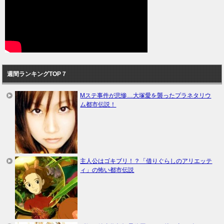
週間ランキングTOP７
Mステ事件が悲惨…大塚愛を襲ったプラネタリウ
ム都市伝説！
主人公はゴキブリ！？「借りぐらしのアリエッテ
ィ」の怖い都市伝説