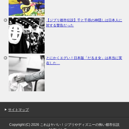
【ジブリ都市伝説】千と千尋の神隠しは日本人に
対する警告だった
とにかくエグい！日本版「だるま女」は本当に実
在した…
サイトマップ
Copyright (C) 2026 これはヤバい！ジブリやディズニーの怖い都市伝説