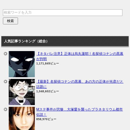
人気記事ランキング（総合）
【ネタバレ注意】正体は烏丸蓮耶！名探偵コナンの黒幕
が判明
1,171,849ビュー
【最新】名探偵コナンの黒幕、あの方の正体が光彦だと
話題に
1,048,602ビュー
Mステ事件が悲惨…大塚愛を襲ったプラネタリウム都市
伝説！
858,970ビュー