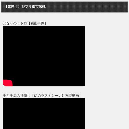
【驚愕！】ジブリ都市伝説
となりのトトロ【狭山事件】
千と千尋の神隠し【幻のラストシーン】再現動画