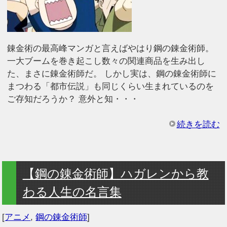
錬金術の最高峰マンガと言えばやはり鋼の錬金術師。
一大ブームを巻き起こし数々の関連商品を生み出し
た、まさに錬金術師だ。 しかし実は、鋼の錬金術師に
まつわる「都市伝説」も同じくらい生まれているのを
ご存知だろうか？ 意外と知・・・
続きを読む
【鋼の錬金術師】ハガレンから教
わる人生の名言集
[
アニメ
,
鋼の錬金術師
]