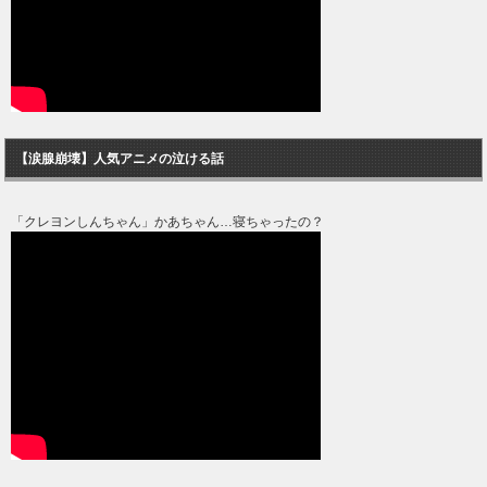
【涙腺崩壊】人気アニメの泣ける話
「クレヨンしんちゃん」かあちゃん…寝ちゃったの？