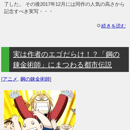
了した。 その後2017年12月には同作の人気の高さから
記念すべき実写・・・
続きを読む
実は作者のエゴだらけ！？「鋼の
錬金術師」にまつわる都市伝説
[
アニメ
,
鋼の錬金術師
]