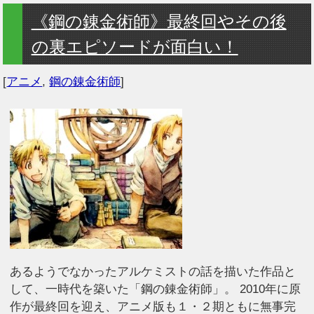
《鋼の錬金術師》最終回やその後
の裏エピソードが面白い！
[
アニメ
,
鋼の錬金術師
]
あるようでなかったアルケミストの話を描いた作品と
して、一時代を築いた「鋼の錬金術師」。 2010年に原
作が最終回を迎え、アニメ版も１・２期ともに無事完