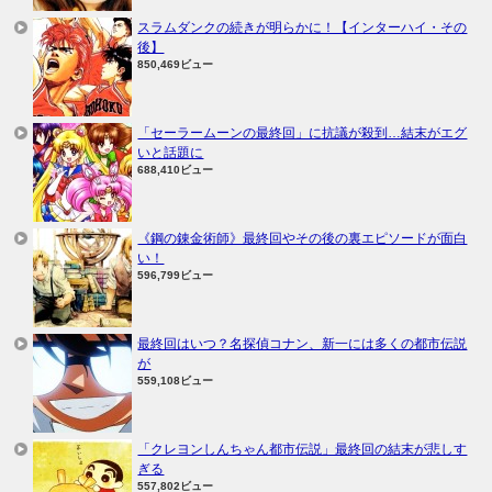
スラムダンクの続きが明らかに！【インターハイ・その
後】
850,469ビュー
「セーラームーンの最終回」に抗議が殺到…結末がエグ
いと話題に
688,410ビュー
《鋼の錬金術師》最終回やその後の裏エピソードが面白
い！
596,799ビュー
最終回はいつ？名探偵コナン、新一には多くの都市伝説
が
559,108ビュー
「クレヨンしんちゃん都市伝説」最終回の結末が悲しす
ぎる
557,802ビュー