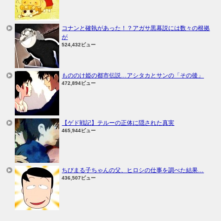
コナンと確執があった！？アガサ黒幕説には数々の根拠
が
524,432ビュー
もののけ姫の都市伝説…アシタカとサンの「その後」
472,894ビュー
【ゲド戦記】テルーの正体に隠された真実
465,944ビュー
ちびまる子ちゃんの父、ヒロシの仕事を調べた結果…
436,507ビュー