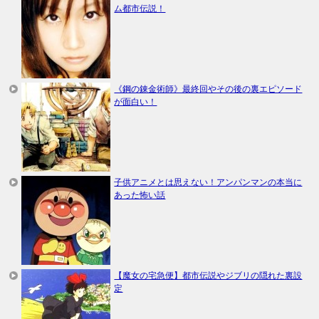
ム都市伝説！
《鋼の錬金術師》最終回やその後の裏エピソード
が面白い！
子供アニメとは思えない！アンパンマンの本当に
あった怖い話
【魔女の宅急便】都市伝説やジブリの隠れた裏設
定