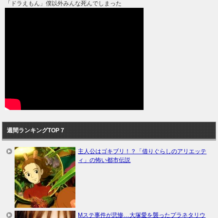
「ドラえもん」僕以外みんな死んでしまった
週間ランキングTOP７
主人公はゴキブリ！？「借りぐらしのアリエッテ
ィ」の怖い都市伝説
Mステ事件が悲惨…大塚愛を襲ったプラネタリウ