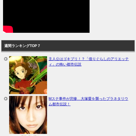
週間ランキングTOP７
主人公はゴキブリ！？「借りぐらしのアリエッテ
ィ」の怖い都市伝説
Mステ事件が悲惨…大塚愛を襲ったプラネタリウ
ム都市伝説！