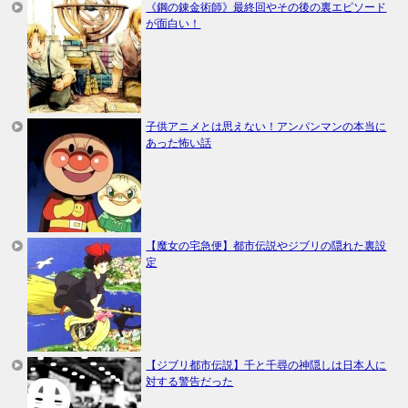
《鋼の錬金術師》最終回やその後の裏エピソード
が面白い！
子供アニメとは思えない！アンパンマンの本当に
あった怖い話
【魔女の宅急便】都市伝説やジブリの隠れた裏設
定
【ジブリ都市伝説】千と千尋の神隠しは日本人に
対する警告だった