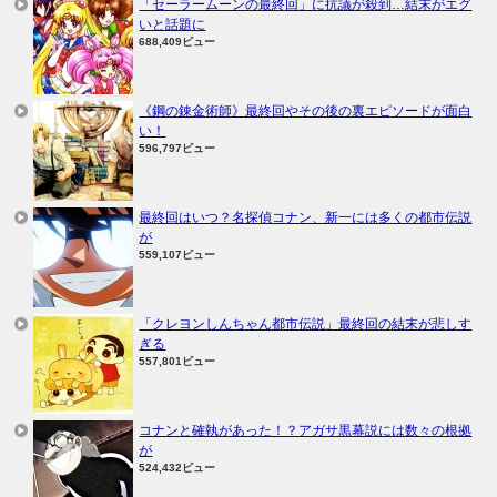
「セーラームーンの最終回」に抗議が殺到…結末がエグ
いと話題に
688,409ビュー
《鋼の錬金術師》最終回やその後の裏エピソードが面白
い！
596,797ビュー
最終回はいつ？名探偵コナン、新一には多くの都市伝説
が
559,107ビュー
「クレヨンしんちゃん都市伝説」最終回の結末が悲しす
ぎる
557,801ビュー
コナンと確執があった！？アガサ黒幕説には数々の根拠
が
524,432ビュー