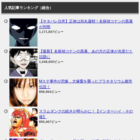
人気記事ランキング（総合）
【ネタバレ注意】正体は烏丸蓮耶！名探偵コナンの黒幕
が判明
1,171,847ビュー
【最新】名探偵コナンの黒幕、あの方の正体が光彦だと
話題に
1,048,600ビュー
Mステ事件が悲惨…大塚愛を襲ったプラネタリウム都市
伝説！
858,964ビュー
スラムダンクの続きが明らかに！【インターハイ・その
後】
850,467ビュー