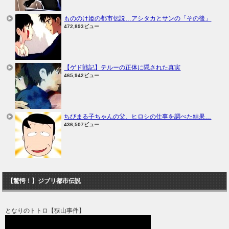
もののけ姫の都市伝説…アシタカとサンの「その後」
472,893ビュー
【ゲド戦記】テルーの正体に隠された真実
465,942ビュー
ちびまる子ちゃんの父、ヒロシの仕事を調べた結果…
436,507ビュー
【驚愕！】ジブリ都市伝説
となりのトトロ【狭山事件】