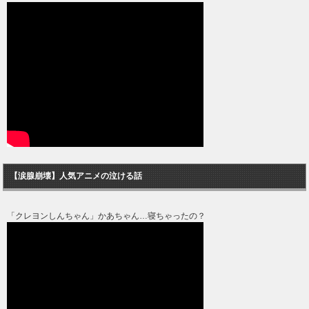
【涙腺崩壊】人気アニメの泣ける話
「クレヨンしんちゃん」かあちゃん…寝ちゃったの？