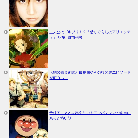
主人公はゴキブリ！？「借りぐらしのアリエッテ
ィ」の怖い都市伝説
《鋼の錬金術師》最終回やその後の裏エピソード
が面白い！
子供アニメとは思えない！アンパンマンの本当に
あった怖い話