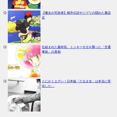
【魔女の宅急便】都市伝説やジブリの隠れた裏設
定
仕組まれた最終回、ミンキーモモを襲った「交通
事故」の真相
とにかくエグい！日本版「だるま女」は本当に実
在した…