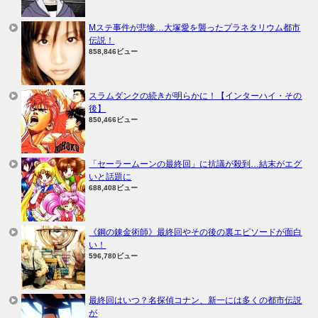
Mステ事件が悲惨…大塚愛を襲ったプラネタリウム都市
伝説！
858,846ビュー
スラムダンクの続きが明らかに！【インターハイ・その
後】
850,466ビュー
「セーラームーンの最終回」に抗議が殺到…結末がエグ
いと話題に
688,408ビュー
《鋼の錬金術師》最終回やその後の裏エピソードが面白
い！
596,780ビュー
最終回はいつ？名探偵コナン、新一には多くの都市伝説
が