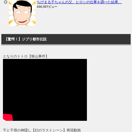
ちびまる子ちゃんの父、ヒロシの仕事を調べた結果…
436,507ビュー
【驚愕！】ジブリ都市伝説
となりのトトロ【狭山事件】
千と千尋の神隠し【幻のラストシーン】再現動画