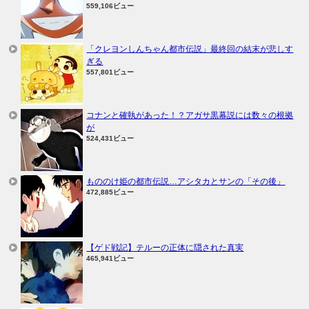
559,106ビュー
「クレヨンしんちゃん都市伝説」最終回の結末が悲しす
ぎる
557,801ビュー
コナンと確執があった！？アガサ黒幕説には数々の根拠
が
524,431ビュー
もののけ姫の都市伝説…アシタカとサンの「その後」
472,885ビュー
【ゲド戦記】テルーの正体に隠された真実
465,941ビュー