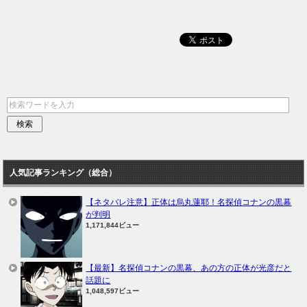
人気記事ランキング（総合）
【ネタバレ注意】正体は烏丸蓮耶！名探偵コナンの黒幕
が判明
1,171,844ビュー
【最新】名探偵コナンの黒幕、あの方の正体が光彦だと
話題に
1,048,597ビュー