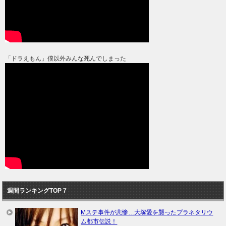
「ドラえもん」僕以外みんな死んでしまった
週間ランキングTOP７
Mステ事件が悲惨…大塚愛を襲ったプラネタリウ
ム都市伝説！