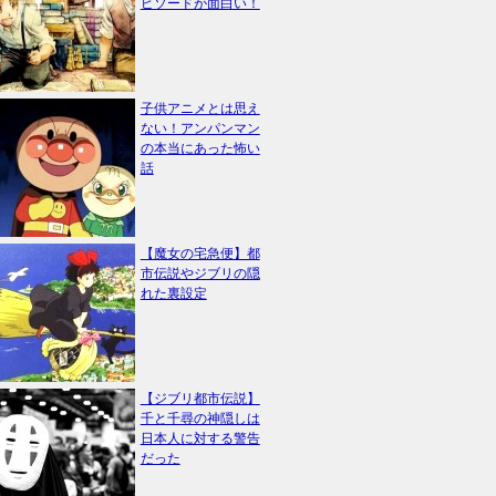
ピソードが面白い！
子供アニメとは思え
ない！アンパンマン
の本当にあった怖い
話
【魔女の宅急便】都
市伝説やジブリの隠
れた裏設定
【ジブリ都市伝説】
千と千尋の神隠しは
日本人に対する警告
だった