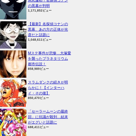
烏丸蓮耶！名探偵コナン
の黒幕が判明
1,171,852ビュー
【最新】名探偵コナンの
黒幕、あの方の正体が光
彦だと話題に
1,048,611ビュー
Mステ事件が悲惨…大塚愛
を襲ったプラネタリウム
都市伝説！
858,989ビュー
スラムダンクの続きが明
らかに！【インターハ
イ・その後】
850,470ビュー
「セーラームーンの最終
回」に抗議が殺到…結末
がエグいと話題に
688,411ビュー