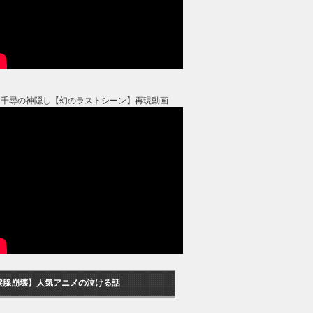
と千尋の神隠し【幻のラストシーン】再現動画
涙腺崩壊】人気アニメの泣ける話