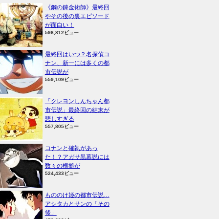
《鋼の錬金術師》最終回
やその後の裏エピソード
が面白い！
596,812ビュー
最終回はいつ？名探偵コ
ナン、新一には多くの都
市伝説が
559,109ビュー
「クレヨンしんちゃん都
市伝説」最終回の結末が
悲しすぎる
557,805ビュー
コナンと確執があっ
た！？アガサ黒幕説には
数々の根拠が
524,433ビュー
もののけ姫の都市伝説…
アシタカとサンの「その
後」