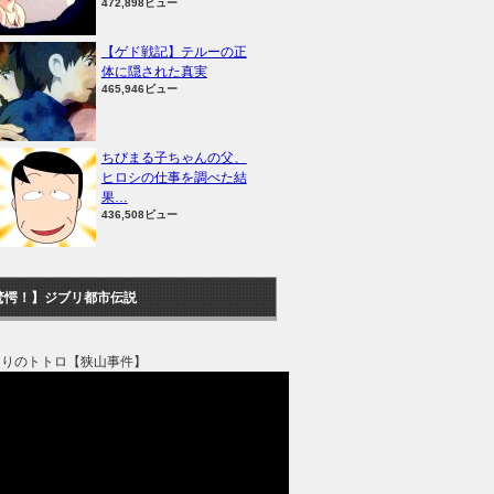
472,898ビュー
【ゲド戦記】テルーの正
体に隠された真実
465,946ビュー
ちびまる子ちゃんの父、
ヒロシの仕事を調べた結
果…
436,508ビュー
驚愕！】ジブリ都市伝説
なりのトトロ【狭山事件】