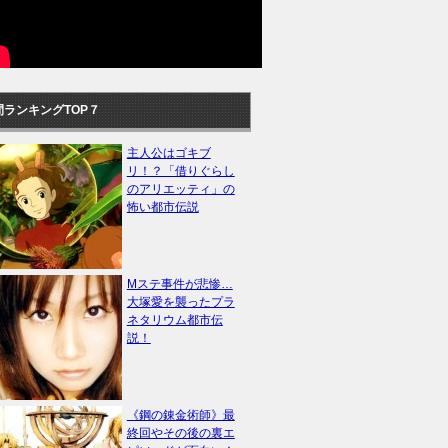
間ランキングTOP７
主人公はゴキブ
リ！？「借りぐらし
のアリエッティ」の
怖い都市伝説
Mステ事件が悲惨…
大塚愛を襲ったプラ
ネタリウム都市伝
説！
《鋼の錬金術師》最
終回やその後の裏エ