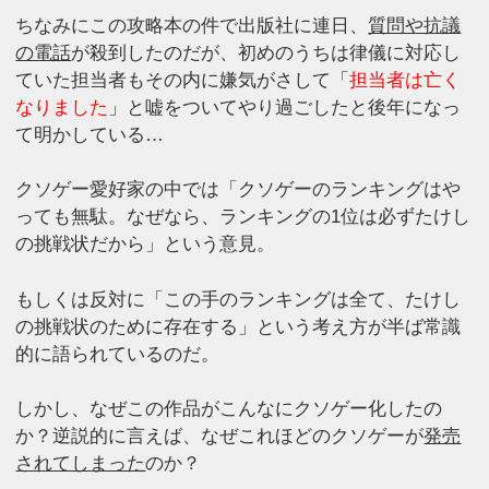
ちなみにこの攻略本の件で出版社に連日、
質問や抗議
の電話
が殺到したのだが、初めのうちは律儀に対応し
ていた担当者もその内に嫌気がさして「
担当者は亡く
なりました
」と嘘をついてやり過ごしたと後年になっ
て明かしている…
クソゲー愛好家の中では「クソゲーのランキングはや
っても無駄。なぜなら、ランキングの1位は必ずたけし
の挑戦状だから」という意見。
もしくは反対に「この手のランキングは全て、たけし
の挑戦状のために存在する」という考え方が半ば常識
的に語られているのだ。
しかし、なぜこの作品がこんなにクソゲー化したの
か？逆説的に言えば、なぜこれほどのクソゲーが
発売
されてしまった
のか？