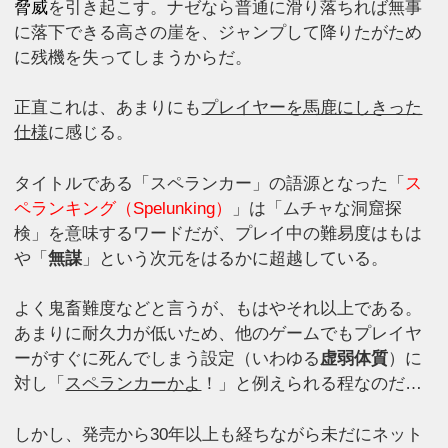
脅威
を引き起こす。ナゼなら普通に滑り落ちれば無事
に落下できる高さの崖を、ジャンプして降りたがため
に残機を失ってしまうからだ。
正直これは、あまりにも
プレイヤーを馬鹿にしきった
仕様
に感じる。
タイトルである「スペランカー」の語源となった「
ス
ペランキング（Spelunking）
」は「ムチャな洞窟探
検」を意味するワードだが、プレイ中の難易度はもは
や「
無謀
」という次元をはるかに超越している。
よく鬼畜難度などと言うが、もはやそれ以上である。
あまりに耐久力が低いため、他のゲームでもプレイヤ
ーがすぐに死んでしまう設定（いわゆる
虚弱体質
）に
対し「
スペランカーかよ
！」と例えられる程なのだ…
しかし、発売から30年以上も経ちながら未だにネット