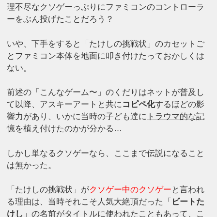
理不尽なクソゲーっぷりにファミコンのコントローラ
ーをぶん投げたことだろう？
いや、下手をすると「たけしの挑戦状」のカセットご
とファミコン本体を地面に叩き付けたっておかしくは
ない。
前述の「こんなゲーム〜」のくだりはネットが普及し
て以降、アスキーアートと共に
コピペ化
するほどの影
響力があり、いかに当時の子ども達に
トラウマ的な記
憶
を植え付けたのかが分かる…
しかし単なるクソゲーなら、ここまで伝説になること
は無かった。
「たけしの挑戦状」が
クソゲー中のクソゲー
と言われ
る理由は、当時それこそ人気大絶頂だった「
ビートた
けし
」の名前がタイトルに使われたこともあって、こ