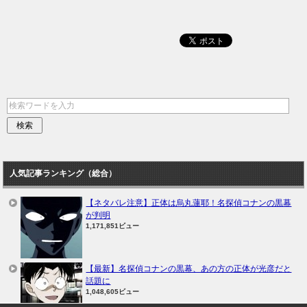
人気記事ランキング（総合）
【ネタバレ注意】正体は烏丸蓮耶！名探偵コナンの黒幕
が判明
1,171,851ビュー
【最新】名探偵コナンの黒幕、あの方の正体が光彦だと
話題に
1,048,605ビュー