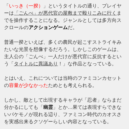
「
いっき（一揆）
」というタイトルの通り、プレイヤ
ーは
「ごんべ」が悪代官の屋敷まで殴りこみに行く
ま
でを操作することになる。ジャンルとしては多方向ス
クロールの
アクションゲーム
だ。
普通一揆といえば、多くの農民が起こすストライキみ
たいな光景を想像するだろう。しかしこのゲームは、
主人公の「ごんべ」一人だけが悪代官に反抗するとい
う「
タイトルに異議あり
！」な作品となっている。
とはいえ、これについては当時のファミコンカセット
の
容量が少なかった
ためとも考えられる。
しかし、敵として出現するキャラが「忍者」ならまだ
分かるにしても「
幽霊
」とか…果ては表現すらできな
いバケモノが現れる辺り、ファミコン時代のカオスさ
を実感出来るクソゲーらしい内容となっている。