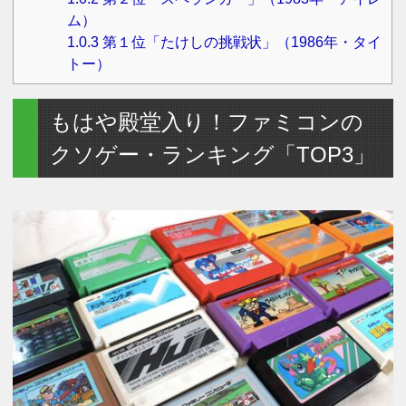
ム）
1.0.3
第１位「たけしの挑戦状」（1986年・タイ
トー）
もはや殿堂入り！ファミコンの
クソゲー・ランキング「TOP3」