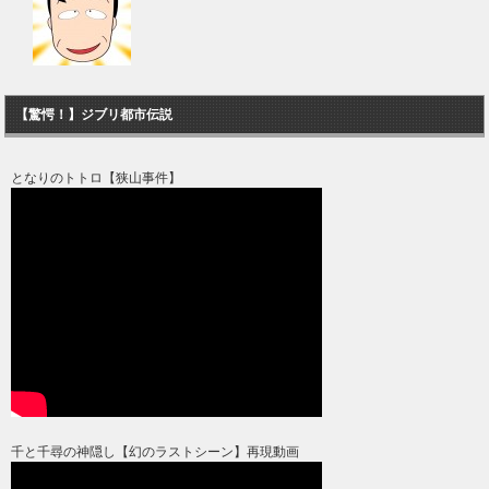
【驚愕！】ジブリ都市伝説
となりのトトロ【狭山事件】
千と千尋の神隠し【幻のラストシーン】再現動画