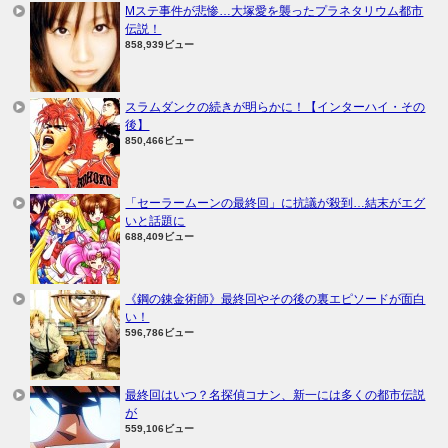
Mステ事件が悲惨…大塚愛を襲ったプラネタリウム都市
伝説！
858,939ビュー
スラムダンクの続きが明らかに！【インターハイ・その
後】
850,466ビュー
「セーラームーンの最終回」に抗議が殺到…結末がエグ
いと話題に
688,409ビュー
《鋼の錬金術師》最終回やその後の裏エピソードが面白
い！
596,786ビュー
最終回はいつ？名探偵コナン、新一には多くの都市伝説
が
559,106ビュー