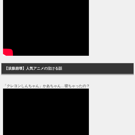
【涙腺崩壊】人気アニメの泣ける話
「クレヨンしんちゃん」かあちゃん…寝ちゃったの？