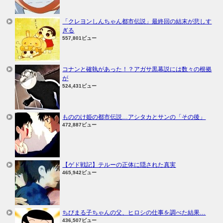
「クレヨンしんちゃん都市伝説」最終回の結末が悲しす
ぎる
557,801ビュー
コナンと確執があった！？アガサ黒幕説には数々の根拠
が
524,431ビュー
もののけ姫の都市伝説…アシタカとサンの「その後」
472,887ビュー
【ゲド戦記】テルーの正体に隠された真実
465,942ビュー
ちびまる子ちゃんの父、ヒロシの仕事を調べた結果…
436,507ビュー