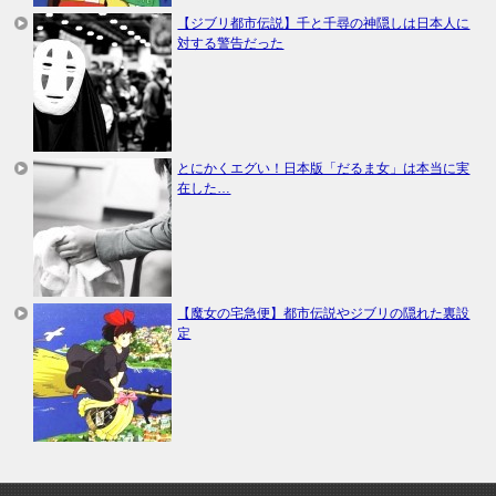
【ジブリ都市伝説】千と千尋の神隠しは日本人に
対する警告だった
とにかくエグい！日本版「だるま女」は本当に実
在した…
【魔女の宅急便】都市伝説やジブリの隠れた裏設
定