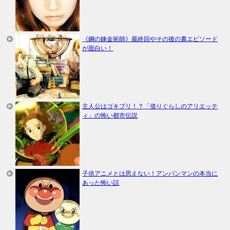
《鋼の錬金術師》最終回やその後の裏エピソード
が面白い！
主人公はゴキブリ！？「借りぐらしのアリエッテ
ィ」の怖い都市伝説
子供アニメとは思えない！アンパンマンの本当に
あった怖い話