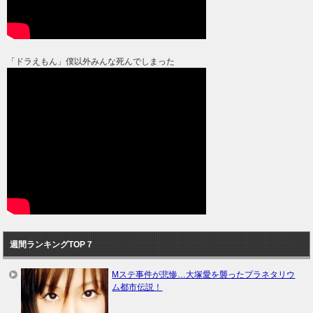
「ドラえもん」僕以外みんな死んでしまった
週間ランキングTOP７
Mステ事件が悲惨…大塚愛を襲ったプラネタリウ
ム都市伝説！