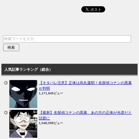
人気記事ランキング（総合）
【ネタバレ注意】正体は烏丸蓮耶！名探偵コナンの黒幕
が判明
1,171,845ビュー
【最新】名探偵コナンの黒幕、あの方の正体が光彦だと
話題に
1,048,598ビュー