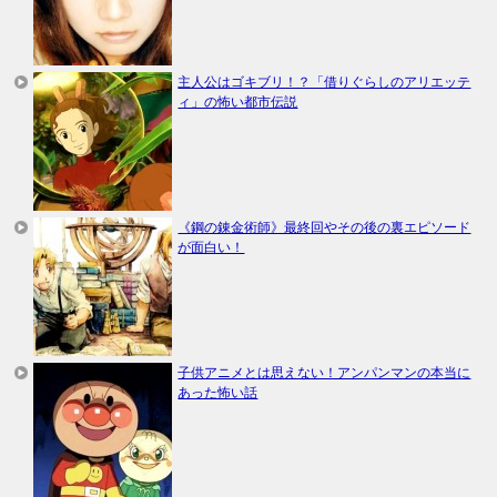
主人公はゴキブリ！？「借りぐらしのアリエッテ
ィ」の怖い都市伝説
《鋼の錬金術師》最終回やその後の裏エピソード
が面白い！
子供アニメとは思えない！アンパンマンの本当に
あった怖い話