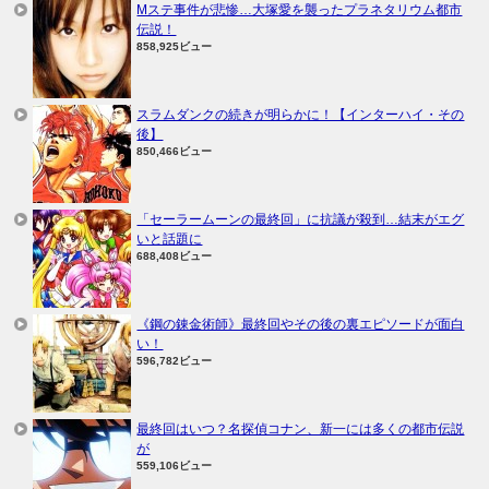
Mステ事件が悲惨…大塚愛を襲ったプラネタリウム都市
伝説！
858,925ビュー
スラムダンクの続きが明らかに！【インターハイ・その
後】
850,466ビュー
「セーラームーンの最終回」に抗議が殺到…結末がエグ
いと話題に
688,408ビュー
《鋼の錬金術師》最終回やその後の裏エピソードが面白
い！
596,782ビュー
最終回はいつ？名探偵コナン、新一には多くの都市伝説
が
559,106ビュー