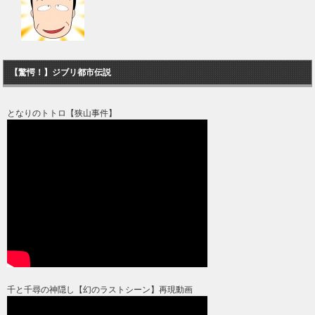
【驚愕！】ジブリ都市伝説
となりのトトロ【狭山事件】
千と千尋の神隠し【幻のラストシーン】再現動画