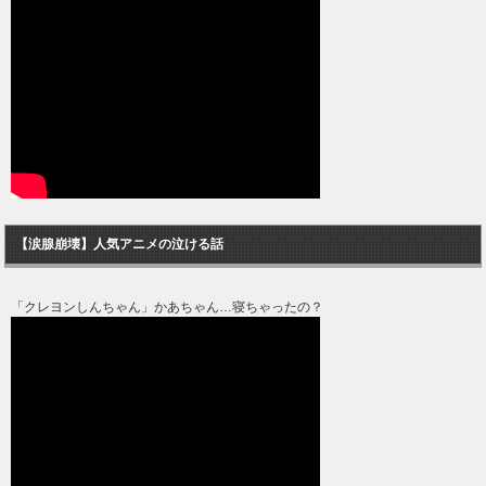
【涙腺崩壊】人気アニメの泣ける話
「クレヨンしんちゃん」かあちゃん…寝ちゃったの？