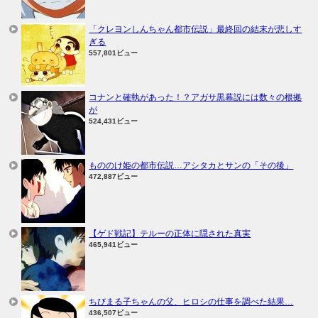
「クレヨンしんちゃん都市伝説」最終回の結末が悲しす
ぎる
557,801ビュー
コナンと確執があった！？アガサ黒幕説には数々の根拠
が
524,431ビュー
もののけ姫の都市伝説…アシタカとサンの「その後」
472,887ビュー
【ゲド戦記】テルーの正体に隠された真実
465,941ビュー
ちびまる子ちゃんの父、ヒロシの仕事を調べた結果…
436,507ビュー