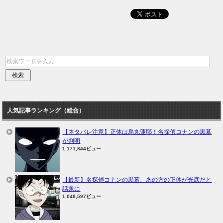
人気記事ランキング（総合）
【ネタバレ注意】正体は烏丸蓮耶！名探偵コナンの黒幕
が判明
1,171,844ビュー
【最新】名探偵コナンの黒幕、あの方の正体が光彦だと
話題に
1,048,597ビュー