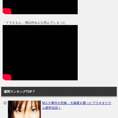
「ドラえもん」僕以外みんな死んでしまった
週間ランキングTOP７
Mステ事件が悲惨…大塚愛を襲ったプラネタリウ
ム都市伝説！