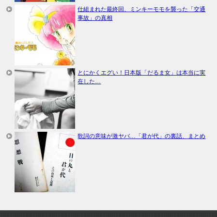
仕組まれた最終回、ミンキーモモを襲った「交通
事故」の真相
とにかくエグい！日本版「だるま女」は本当に実
在した…
歌詞の意味が激ヤバ…「君が代」の裏話、まとめ