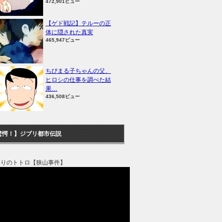
472,901ビュー
【ゲド戦記】テルーの正
体に隠された真実
465,947ビュー
ちびまる子ちゃんの父、
ヒロシの仕事を調べた結
果…
436,508ビュー
驚愕！】ジブリ都市伝説
なりのトトロ【狭山事件】