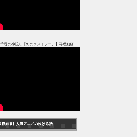
と千尋の神隠し【幻のラストシーン】再現動画
涙腺崩壊】人気アニメの泣ける話