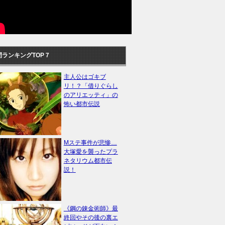
間ランキングTOP７
主人公はゴキブ
リ！？「借りぐらし
のアリエッティ」の
怖い都市伝説
Mステ事件が悲惨…
大塚愛を襲ったプラ
ネタリウム都市伝
説！
《鋼の錬金術師》最
終回やその後の裏エ