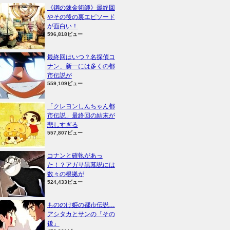
《鋼の錬金術師》最終回
やその後の裏エピソード
が面白い！
596,818ビュー
最終回はいつ？名探偵コ
ナン、新一には多くの都
市伝説が
559,109ビュー
「クレヨンしんちゃん都
市伝説」最終回の結末が
悲しすぎる
557,807ビュー
コナンと確執があっ
た！？アガサ黒幕説には
数々の根拠が
524,433ビュー
もののけ姫の都市伝説…
アシタカとサンの「その
後」