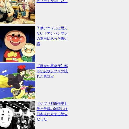
ピソードが面白い！
子供アニメとは思え
ない！アンパンマン
の本当にあった怖い
話
【魔女の宅急便】都
市伝説やジブリの隠
れた裏設定
【ジブリ都市伝説】
千と千尋の神隠しは
日本人に対する警告
だった