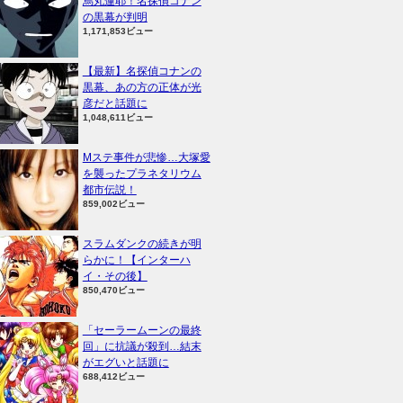
烏丸蓮耶！名探偵コナン
の黒幕が判明
1,171,853ビュー
【最新】名探偵コナンの
黒幕、あの方の正体が光
彦だと話題に
1,048,611ビュー
Mステ事件が悲惨…大塚愛
を襲ったプラネタリウム
都市伝説！
859,002ビュー
スラムダンクの続きが明
らかに！【インターハ
イ・その後】
850,470ビュー
「セーラームーンの最終
回」に抗議が殺到…結末
がエグいと話題に
688,412ビュー