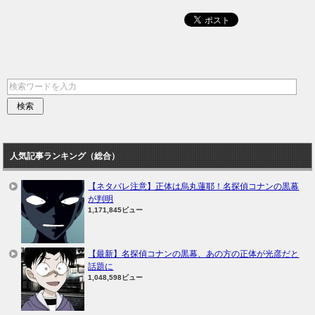
人気記事ランキング（総合）
【ネタバレ注意】正体は烏丸蓮耶！名探偵コナンの黒幕
が判明
1,171,845ビュー
【最新】名探偵コナンの黒幕、あの方の正体が光彦だと
話題に
1,048,598ビュー