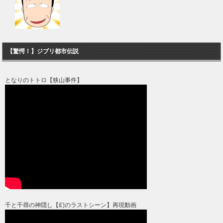
【驚愕！】ジブリ都市伝説
となりのトトロ【狭山事件】
千と千尋の神隠し【幻のラストシーン】再現動画