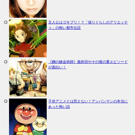
主人公はゴキブリ！？「借りぐらしのアリエッテ
ィ」の怖い都市伝説
《鋼の錬金術師》最終回やその後の裏エピソード
が面白い！
子供アニメとは思えない！アンパンマンの本当に
あった怖い話