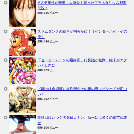
Mステ事件が悲惨…大塚愛を襲ったプラネタリウム都市
伝説！
858,946ビュー
スラムダンクの続きが明らかに！【インターハイ・その
後】
850,466ビュー
「セーラームーンの最終回」に抗議が殺到…結末がエグ
いと話題に
688,409ビュー
《鋼の錬金術師》最終回やその後の裏エピソードが面白
い！
596,792ビュー
最終回はいつ？名探偵コナン、新一には多くの都市伝説
が
559,106ビュー