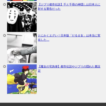
【ジブリ都市伝説】千と千尋の神隠しは日本人に
対する警告だった
とにかくエグい！日本版「だるま女」は本当に実
在した…
【魔女の宅急便】都市伝説やジブリの隠れた裏設
定