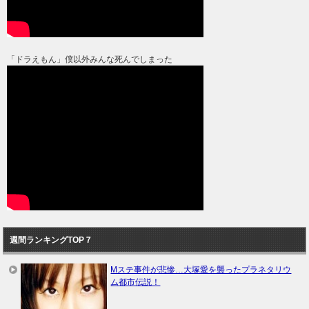
「ドラえもん」僕以外みんな死んでしまった
週間ランキングTOP７
Mステ事件が悲惨…大塚愛を襲ったプラネタリウ
ム都市伝説！