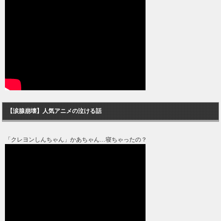
【涙腺崩壊】人気アニメの泣ける話
「クレヨンしんちゃん」かあちゃん…寝ちゃったの？