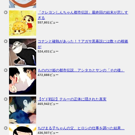
「クレヨンしんちゃん都市伝説」最終回の結末が悲しす
ぎる
557,801ビュー
コナンと確執があった！？アガサ黒幕説には数々の根拠
が
524,431ビュー
もののけ姫の都市伝説…アシタカとサンの「その後」
472,888ビュー
【ゲド戦記】テルーの正体に隠された真実
465,942ビュー
ちびまる子ちゃんの父、ヒロシの仕事を調べた結果…
436,507ビュー