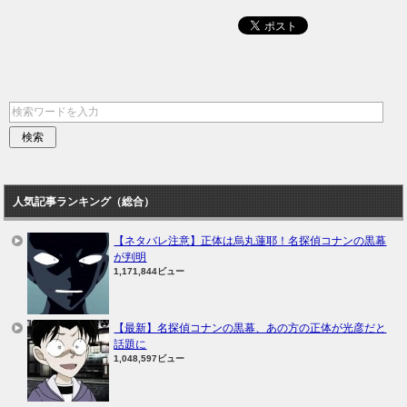
人気記事ランキング（総合）
【ネタバレ注意】正体は烏丸蓮耶！名探偵コナンの黒幕
が判明
1,171,844ビュー
【最新】名探偵コナンの黒幕、あの方の正体が光彦だと
話題に
1,048,597ビュー