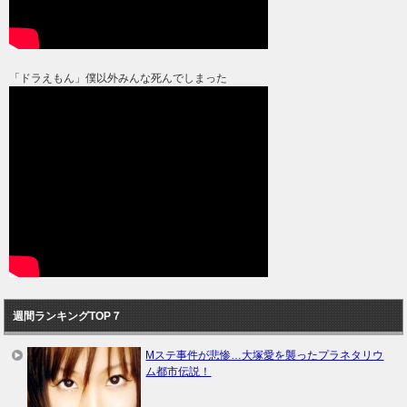
「ドラえもん」僕以外みんな死んでしまった
週間ランキングTOP７
Mステ事件が悲惨…大塚愛を襲ったプラネタリウ
ム都市伝説！