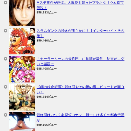
Mステ事件が悲惨…大塚愛を襲ったプラネタリウム都市
伝説！
858,933ビュー
スラムダンクの続きが明らかに！【インターハイ・その
後】
850,466ビュー
「セーラームーンの最終回」に抗議が殺到…結末がエグ
いと話題に
688,408ビュー
《鋼の錬金術師》最終回やその後の裏エピソードが面白
い！
596,784ビュー
最終回はいつ？名探偵コナン、新一には多くの都市伝説
が
559,106ビュー