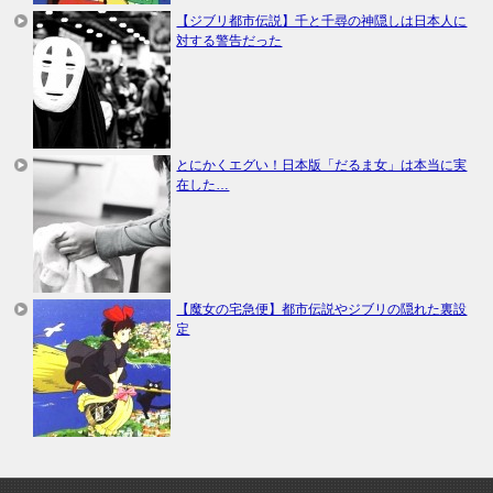
【ジブリ都市伝説】千と千尋の神隠しは日本人に
対する警告だった
とにかくエグい！日本版「だるま女」は本当に実
在した…
【魔女の宅急便】都市伝説やジブリの隠れた裏設
定