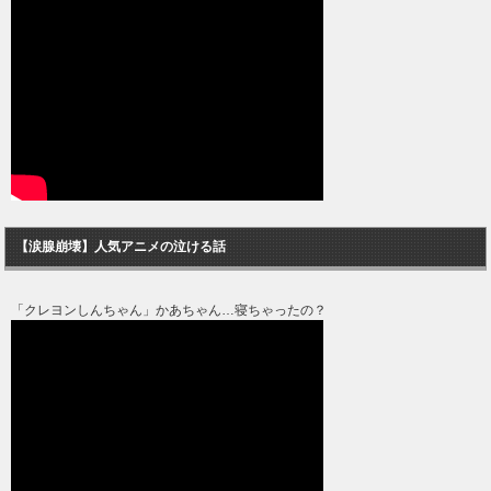
【涙腺崩壊】人気アニメの泣ける話
「クレヨンしんちゃん」かあちゃん…寝ちゃったの？