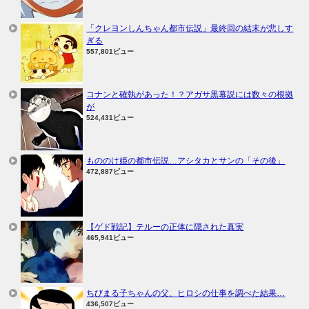
「クレヨンしんちゃん都市伝説」最終回の結末が悲しす
ぎる
557,801ビュー
コナンと確執があった！？アガサ黒幕説には数々の根拠
が
524,431ビュー
もののけ姫の都市伝説…アシタカとサンの「その後」
472,887ビュー
【ゲド戦記】テルーの正体に隠された真実
465,941ビュー
ちびまる子ちゃんの父、ヒロシの仕事を調べた結果…
436,507ビュー