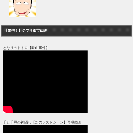
【驚愕！】ジブリ都市伝説
となりのトトロ【狭山事件】
千と千尋の神隠し【幻のラストシーン】再現動画