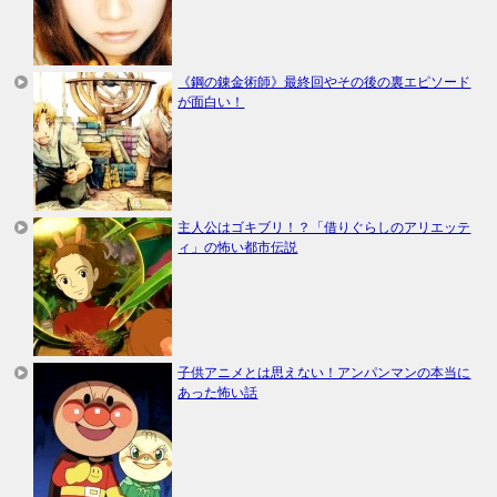
《鋼の錬金術師》最終回やその後の裏エピソード
が面白い！
主人公はゴキブリ！？「借りぐらしのアリエッテ
ィ」の怖い都市伝説
子供アニメとは思えない！アンパンマンの本当に
あった怖い話