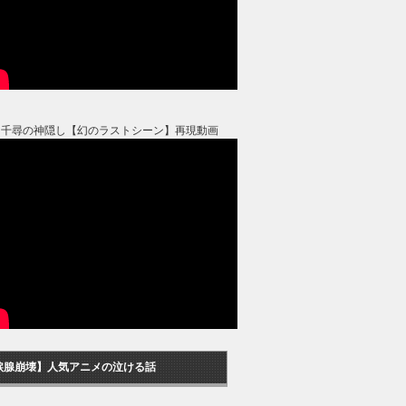
と千尋の神隠し【幻のラストシーン】再現動画
涙腺崩壊】人気アニメの泣ける話