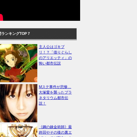
間ランキングTOP７
主人公はゴキブ
リ！？「借りぐらし
のアリエッティ」の
怖い都市伝説
Mステ事件が悲惨…
大塚愛を襲ったプラ
ネタリウム都市伝
説！
《鋼の錬金術師》最
終回やその後の裏エ