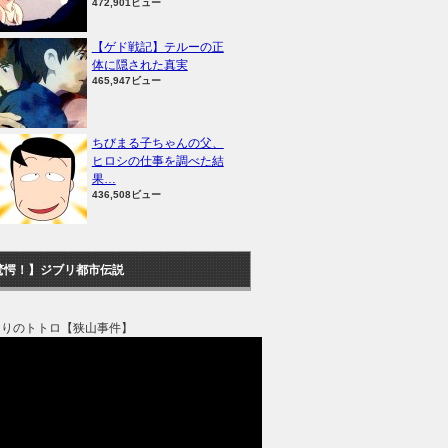
472,901ビュー
【ゲド戦記】テルーの正
体に隠された真実
465,947ビュー
ちびまる子ちゃんの父、
ヒロシの仕事を調べた結
果…
436,508ビュー
驚愕！】ジブリ都市伝説
なりのトトロ【狭山事件】