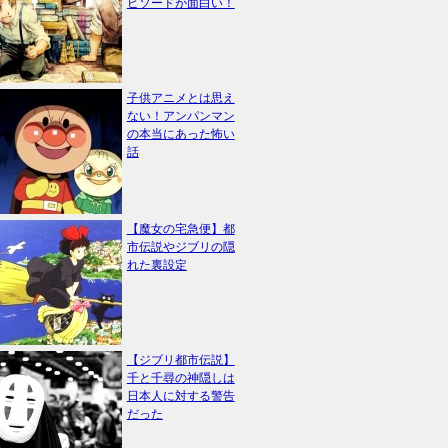
ピソードが面白い！
子供アニメとは思え
ない！アンパンマン
の本当にあった怖い
話
【魔女の宅急便】都
市伝説やジブリの隠
れた裏設定
【ジブリ都市伝説】
千と千尋の神隠しは
日本人に対する警告
だった