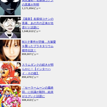
烏丸蓮耶！名探偵コナン
の黒幕が判明
1,171,854ビュー
【最新】名探偵コナンの
黒幕、あの方の正体が光
彦だと話題に
1,048,612ビュー
Mステ事件が悲惨…大塚愛
を襲ったプラネタリウム
都市伝説！
859,007ビュー
スラムダンクの続きが明
らかに！【インターハ
イ・その後】
850,470ビュー
「セーラームーンの最終
回」に抗議が殺到…結末
がエグいと話題に
688,412ビュー