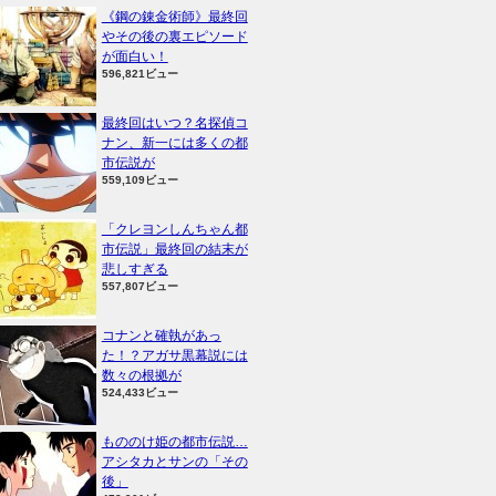
《鋼の錬金術師》最終回
やその後の裏エピソード
が面白い！
596,821ビュー
最終回はいつ？名探偵コ
ナン、新一には多くの都
市伝説が
559,109ビュー
「クレヨンしんちゃん都
市伝説」最終回の結末が
悲しすぎる
557,807ビュー
コナンと確執があっ
た！？アガサ黒幕説には
数々の根拠が
524,433ビュー
もののけ姫の都市伝説…
アシタカとサンの「その
後」