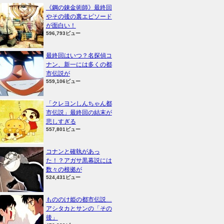
《鋼の錬金術師》最終回
やその後の裏エピソード
が面白い！
596,793ビュー
最終回はいつ？名探偵コ
ナン、新一には多くの都
市伝説が
559,106ビュー
「クレヨンしんちゃん都
市伝説」最終回の結末が
悲しすぎる
557,801ビュー
コナンと確執があっ
た！？アガサ黒幕説には
数々の根拠が
524,431ビュー
もののけ姫の都市伝説…
アシタカとサンの「その
後」