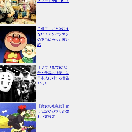
ピソードが面白い！
子供アニメとは思え
ない！アンパンマン
の本当にあった怖い
話
【ジブリ都市伝説】
千と千尋の神隠しは
日本人に対する警告
だった
【魔女の宅急便】都
市伝説やジブリの隠
れた裏設定