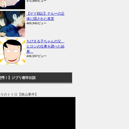
472,889ビュー
【ゲド戦記】テルーの正
体に隠された真実
465,942ビュー
ちびまる子ちゃんの父、
ヒロシの仕事を調べた結
果…
436,507ビュー
驚愕！】ジブリ都市伝説
なりのトトロ【狭山事件】