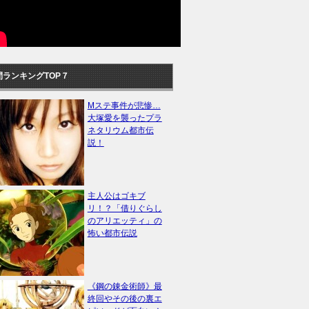
間ランキングTOP７
Mステ事件が悲惨…
大塚愛を襲ったプラ
ネタリウム都市伝
説！
主人公はゴキブ
リ！？「借りぐらし
のアリエッティ」の
怖い都市伝説
《鋼の錬金術師》最
終回やその後の裏エ