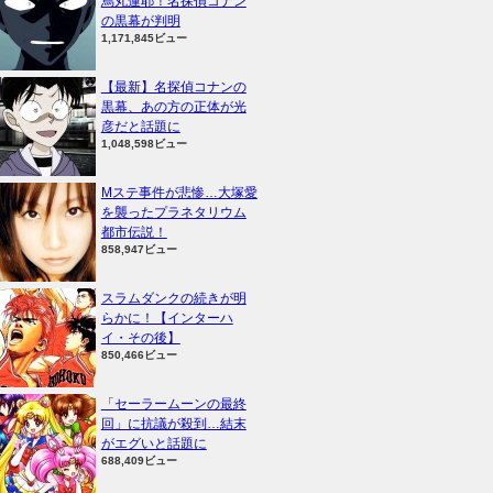
烏丸蓮耶！名探偵コナン
の黒幕が判明
1,171,845ビュー
【最新】名探偵コナンの
黒幕、あの方の正体が光
彦だと話題に
1,048,598ビュー
Mステ事件が悲惨…大塚愛
を襲ったプラネタリウム
都市伝説！
858,947ビュー
スラムダンクの続きが明
らかに！【インターハ
イ・その後】
850,466ビュー
「セーラームーンの最終
回」に抗議が殺到…結末
がエグいと話題に
688,409ビュー