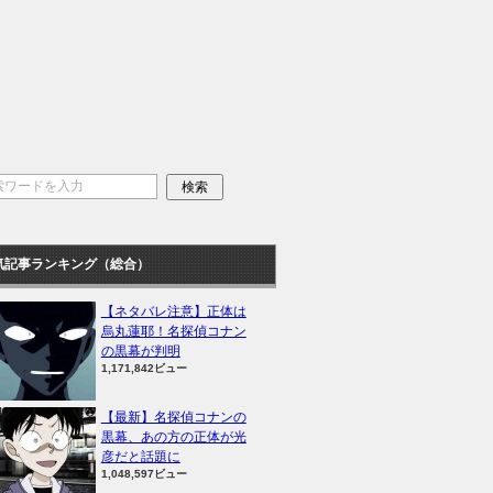
気記事ランキング（総合）
【ネタバレ注意】正体は
烏丸蓮耶！名探偵コナン
の黒幕が判明
1,171,842ビュー
【最新】名探偵コナンの
黒幕、あの方の正体が光
彦だと話題に
1,048,597ビュー