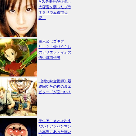
Mステ事件が悲惨…
大塚愛を襲ったプラ
ネタリウム都市伝
説！
主人公はゴキブ
リ！？「借りぐらし
のアリエッティ」の
怖い都市伝説
《鋼の錬金術師》最
終回やその後の裏エ
ピソードが面白い！
子供アニメとは思え
ない！アンパンマン
の本当にあった怖い