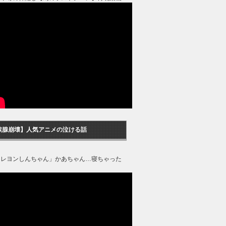
涙腺崩壊】人気アニメの泣ける話
クレヨンしんちゃん」かあちゃん…寝ちゃった
？