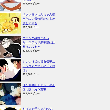
559,106ビュー
「クレヨンしんちゃん都
市伝説」最終回の結末が
悲しすぎる
557,801ビュー
コナンと確執があっ
た！？アガサ黒幕説には
数々の根拠が
524,430ビュー
もののけ姫の都市伝説…
アシタカとサンの「その
後」
472,883ビュー
【ゲド戦記】テルーの正
体に隠された真実
465,941ビュー
ちびまる子ちゃんの父、