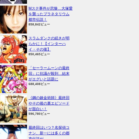
Mステ事件が悲惨…大塚愛
を襲ったプラネタリウム
都市伝説！
858,842ビュー
スラムダンクの続きが明
らかに！【インターハ
イ・その後】
850,465ビュー
「セーラームーンの最終
回」に抗議が殺到…結末
がエグいと話題に
688,408ビュー
《鋼の錬金術師》最終回
やその後の裏エピソード
が面白い！
596,780ビュー
最終回はいつ？名探偵コ
ナン、新一には多くの都
市伝説が