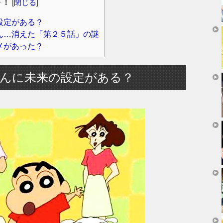
ト！
[
閉じる
]
設定がある？
ん…消えた「第２５話」の謎
メがあった？
んに未来の設定がある？