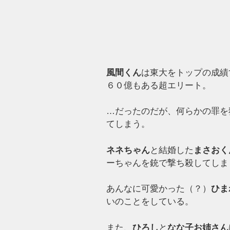
風間くん
は東大をトップの成績
６０億もある超エリート。
…だったのだが、何らかの罪を
てしまう。
ネネちゃん
と結婚した
まさおく
ーちゃんを銃で撃ち殺してしま
あんなに可愛かった（？）
ひま
いのことをしている。
また、
ひろし
と
なな子お姉さん