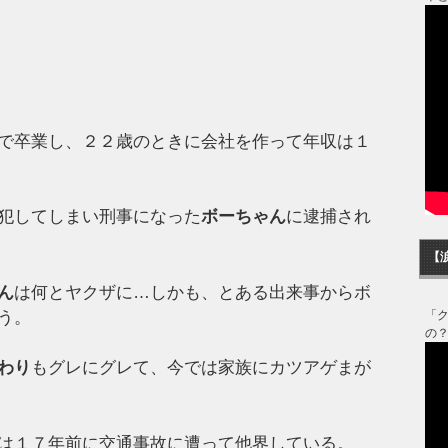
で卒業し、２２歳のときに会社を作って年収は１
犯してしまい刑事になった
ボーちゃん
に逮捕され
【
ん
は何とヤクザに…しかも、とある出来事からボ
う。
「
の
わり
もグレにグレて、今では家族にカツアゲまが
は１７年前に交通事故に遭って他界している。