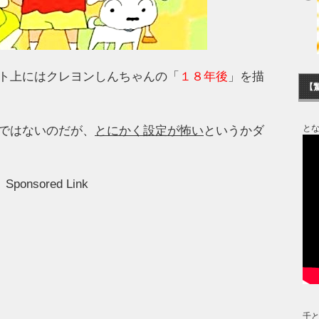
ト上にはクレヨンしんちゃんの「
１８年後
」を描
【
と
ではないのだが、
とにかく設定が怖い
というかダ
Sponsored Link
千