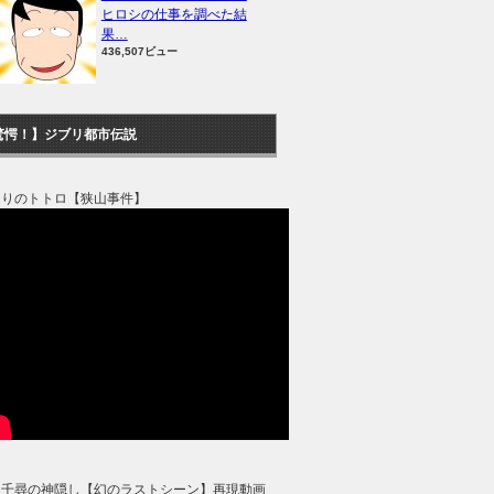
ヒロシの仕事を調べた結
果…
436,507ビュー
驚愕！】ジブリ都市伝説
なりのトトロ【狭山事件】
と千尋の神隠し【幻のラストシーン】再現動画