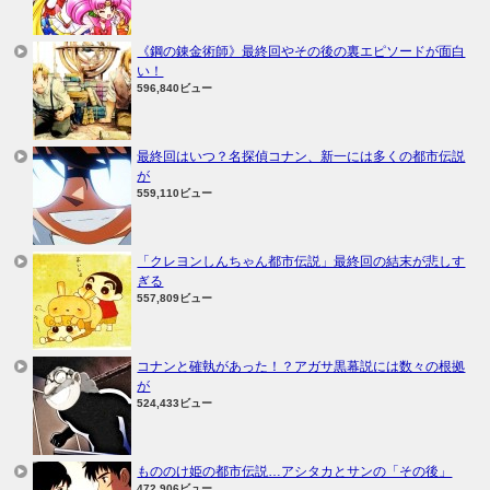
《鋼の錬金術師》最終回やその後の裏エピソードが面白
い！
596,840ビュー
最終回はいつ？名探偵コナン、新一には多くの都市伝説
が
559,110ビュー
「クレヨンしんちゃん都市伝説」最終回の結末が悲しす
ぎる
557,809ビュー
コナンと確執があった！？アガサ黒幕説には数々の根拠
が
524,433ビュー
もののけ姫の都市伝説…アシタカとサンの「その後」
472,906ビュー