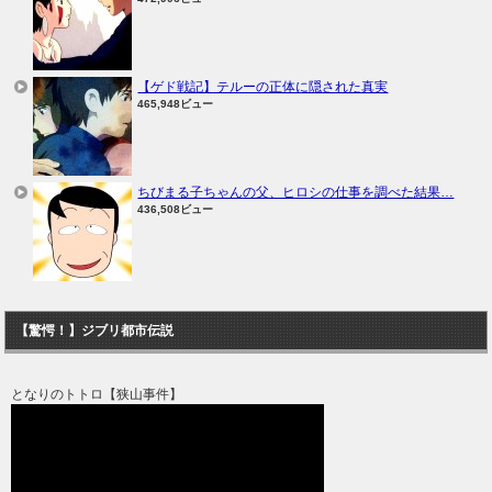
【ゲド戦記】テルーの正体に隠された真実
465,948ビュー
ちびまる子ちゃんの父、ヒロシの仕事を調べた結果…
436,508ビュー
【驚愕！】ジブリ都市伝説
となりのトトロ【狭山事件】