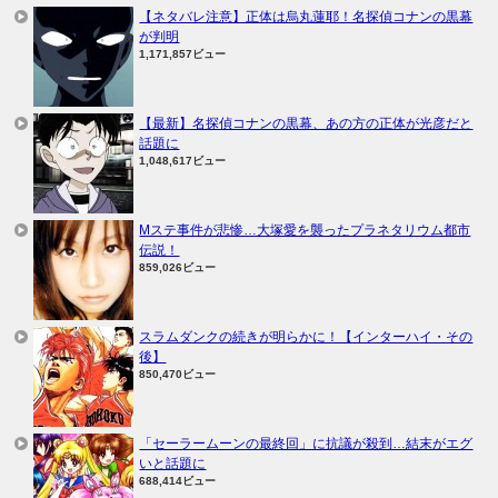
【ネタバレ注意】正体は烏丸蓮耶！名探偵コナンの黒幕
が判明
1,171,857ビュー
【最新】名探偵コナンの黒幕、あの方の正体が光彦だと
話題に
1,048,617ビュー
Mステ事件が悲惨…大塚愛を襲ったプラネタリウム都市
伝説！
859,026ビュー
スラムダンクの続きが明らかに！【インターハイ・その
後】
850,470ビュー
「セーラームーンの最終回」に抗議が殺到…結末がエグ
いと話題に
688,414ビュー