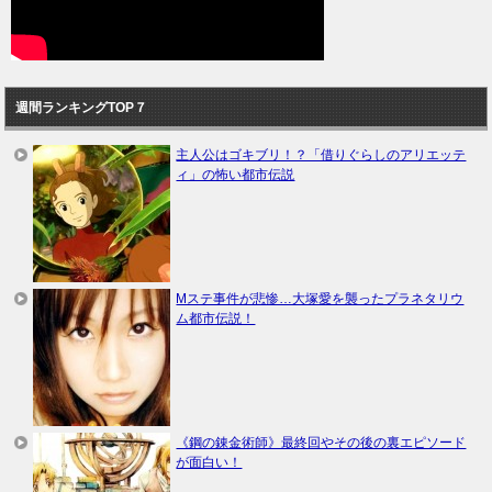
週間ランキングTOP７
主人公はゴキブリ！？「借りぐらしのアリエッテ
ィ」の怖い都市伝説
Mステ事件が悲惨…大塚愛を襲ったプラネタリウ
ム都市伝説！
《鋼の錬金術師》最終回やその後の裏エピソード
が面白い！