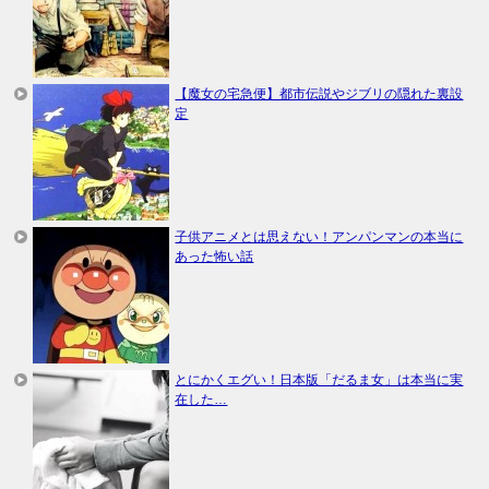
【魔女の宅急便】都市伝説やジブリの隠れた裏設
定
子供アニメとは思えない！アンパンマンの本当に
あった怖い話
とにかくエグい！日本版「だるま女」は本当に実
在した…