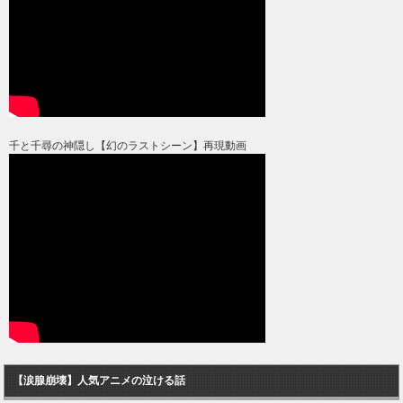
千と千尋の神隠し【幻のラストシーン】再現動画
【涙腺崩壊】人気アニメの泣ける話