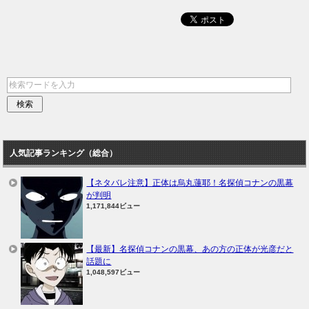
人気記事ランキング（総合）
【ネタバレ注意】正体は烏丸蓮耶！名探偵コナンの黒幕
が判明
1,171,844ビュー
【最新】名探偵コナンの黒幕、あの方の正体が光彦だと
話題に
1,048,597ビュー