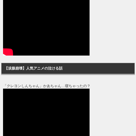
【涙腺崩壊】人気アニメの泣ける話
「クレヨンしんちゃん」かあちゃん…寝ちゃったの？