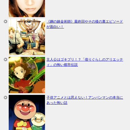
《鋼の錬金術師》最終回やその後の裏エピソード
が面白い！
主人公はゴキブリ！？「借りぐらしのアリエッテ
ィ」の怖い都市伝説
子供アニメとは思えない！アンパンマンの本当に
あった怖い話