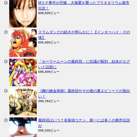
Mステ事件が悲惨…大塚愛を襲ったプラネタリウム都市
伝説！
858,928ビュー
スラムダンクの続きが明らかに！【インターハイ・その
後】
850,466ビュー
「セーラームーンの最終回」に抗議が殺到…結末がエグ
いと話題に
688,408ビュー
《鋼の錬金術師》最終回やその後の裏エピソードが面白
い！
596,784ビュー
最終回はいつ？名探偵コナン、新一には多くの都市伝説
が
559,106ビュー