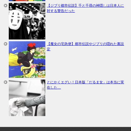
【ジブリ都市伝説】千と千尋の神隠しは日本人に
対する警告だった
【魔女の宅急便】都市伝説やジブリの隠れた裏設
定
とにかくエグい！日本版「だるま女」は本当に実
在した…