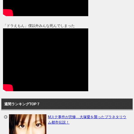
「ドラえもん」僕以外みんな死んでしまった
週間ランキングTOP７
Mステ事件が悲惨…大塚愛を襲ったプラネタリウ
ム都市伝説！