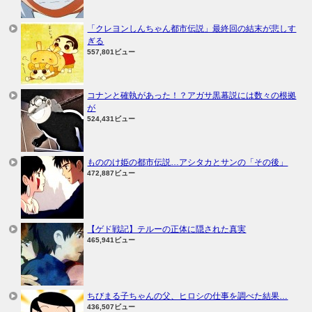
「クレヨンしんちゃん都市伝説」最終回の結末が悲しす
ぎる
557,801ビュー
コナンと確執があった！？アガサ黒幕説には数々の根拠
が
524,431ビュー
もののけ姫の都市伝説…アシタカとサンの「その後」
472,887ビュー
【ゲド戦記】テルーの正体に隠された真実
465,941ビュー
ちびまる子ちゃんの父、ヒロシの仕事を調べた結果…
436,507ビュー