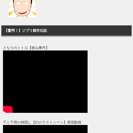
【驚愕！】ジブリ都市伝説
となりのトトロ【狭山事件】
千と千尋の神隠し【幻のラストシーン】再現動画