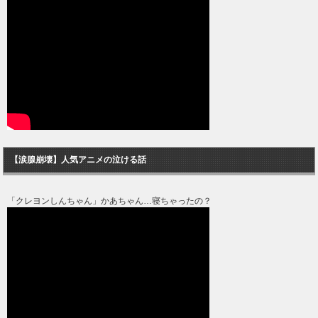
【涙腺崩壊】人気アニメの泣ける話
「クレヨンしんちゃん」かあちゃん…寝ちゃったの？