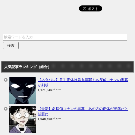
人気記事ランキング（総合）
【ネタバレ注意】正体は烏丸蓮耶！名探偵コナンの黒幕
が判明
1,171,845ビュー
【最新】名探偵コナンの黒幕、あの方の正体が光彦だと
話題に
1,048,598ビュー