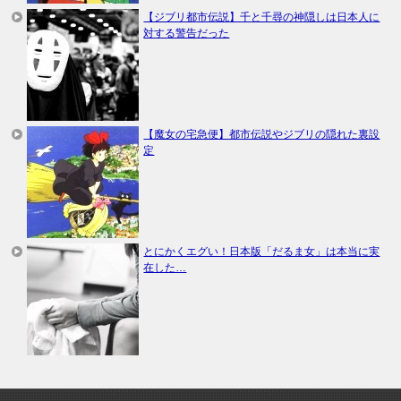
【ジブリ都市伝説】千と千尋の神隠しは日本人に
対する警告だった
【魔女の宅急便】都市伝説やジブリの隠れた裏設
定
とにかくエグい！日本版「だるま女」は本当に実
在した…