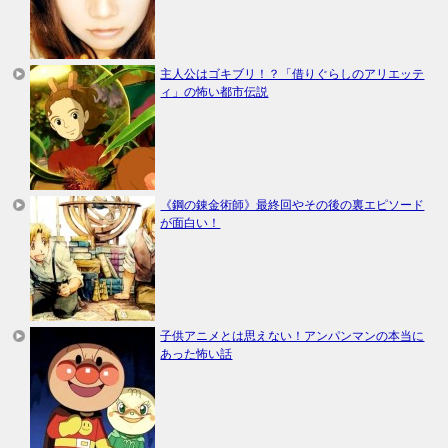
主人公はゴキブリ！？「借りぐらしのアリエッテ
ィ」の怖い都市伝説
《鋼の錬金術師》最終回やその後の裏エピソード
が面白い！
子供アニメとは思えない！アンパンマンの本当に
あった怖い話