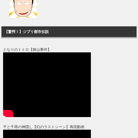
【驚愕！】ジブリ都市伝説
となりのトトロ【狭山事件】
千と千尋の神隠し【幻のラストシーン】再現動画