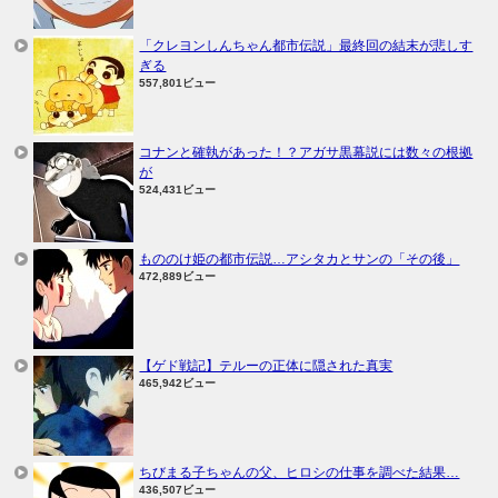
「クレヨンしんちゃん都市伝説」最終回の結末が悲しす
ぎる
557,801ビュー
コナンと確執があった！？アガサ黒幕説には数々の根拠
が
524,431ビュー
もののけ姫の都市伝説…アシタカとサンの「その後」
472,889ビュー
【ゲド戦記】テルーの正体に隠された真実
465,942ビュー
ちびまる子ちゃんの父、ヒロシの仕事を調べた結果…
436,507ビュー