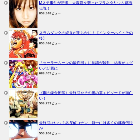
Mステ事件が悲惨…大塚愛を襲ったプラネタリウム都市
伝説！
858,948ビュー
スラムダンクの続きが明らかに！【インターハイ・その
後】
850,466ビュー
「セーラームーンの最終回」に抗議が殺到…結末がエグ
いと話題に
688,409ビュー
《鋼の錬金術師》最終回やその後の裏エピソードが面白
い！
596,793ビュー
最終回はいつ？名探偵コナン、新一には多くの都市伝説
が
559,106ビュー