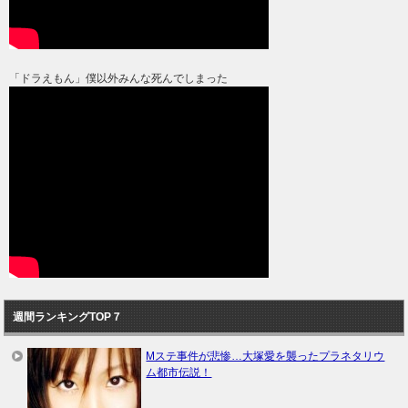
「ドラえもん」僕以外みんな死んでしまった
週間ランキングTOP７
Mステ事件が悲惨…大塚愛を襲ったプラネタリウ
ム都市伝説！