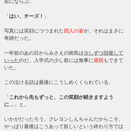
前にならぶ。
「
はい、チーズ！
」
写真には笑顔につつまれた
四人の姿
が。それはまさに
奇跡だった。
一年前のあの日からみさえの病気は
少しずつ回復して
いった
のだ。入学式の少し前には無事に
退院
もできて
いた。
この泣ける話は最後にこうしめくくられている。
「
これから先もずっと、この笑顔が続きますよう
に…
」と。
いかがだったろう。クレヨンしんちゃんだからこそ、
やっぱり最後はこうあって欲しいという終わり方では