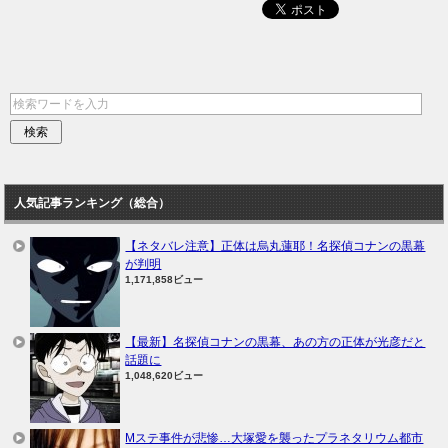
人気記事ランキング（総合）
【ネタバレ注意】正体は烏丸蓮耶！名探偵コナンの黒幕
が判明
1,171,858ビュー
【最新】名探偵コナンの黒幕、あの方の正体が光彦だと
話題に
1,048,620ビュー
Mステ事件が悲惨…大塚愛を襲ったプラネタリウム都市