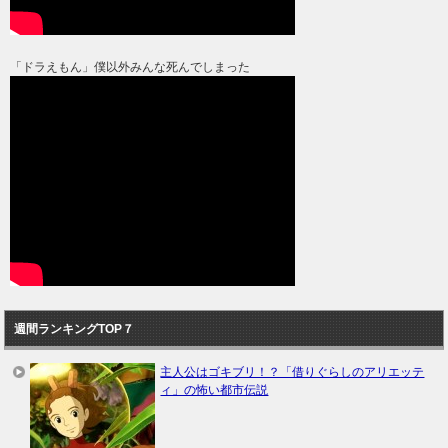
「ドラえもん」僕以外みんな死んでしまった
週間ランキングTOP７
主人公はゴキブリ！？「借りぐらしのアリエッテ
ィ」の怖い都市伝説