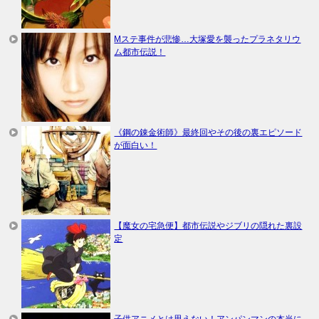
Mステ事件が悲惨…大塚愛を襲ったプラネタリウ
ム都市伝説！
《鋼の錬金術師》最終回やその後の裏エピソード
が面白い！
【魔女の宅急便】都市伝説やジブリの隠れた裏設
定
子供アニメとは思えない！アンパンマンの本当に