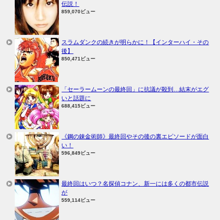
伝説！
859,070ビュー
スラムダンクの続きが明らかに！【インターハイ・その
後】
850,471ビュー
「セーラームーンの最終回」に抗議が殺到…結末がエグ
いと話題に
688,415ビュー
《鋼の錬金術師》最終回やその後の裏エピソードが面白
い！
596,849ビュー
最終回はいつ？名探偵コナン、新一には多くの都市伝説
が
559,114ビュー