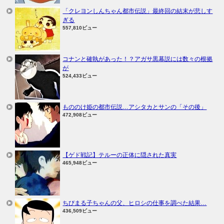
「クレヨンしんちゃん都市伝説」最終回の結末が悲しす
ぎる
557,810ビュー
コナンと確執があった！？アガサ黒幕説には数々の根拠
が
524,433ビュー
もののけ姫の都市伝説…アシタカとサンの「その後」
472,908ビュー
【ゲド戦記】テルーの正体に隠された真実
465,948ビュー
ちびまる子ちゃんの父、ヒロシの仕事を調べた結果…
436,509ビュー