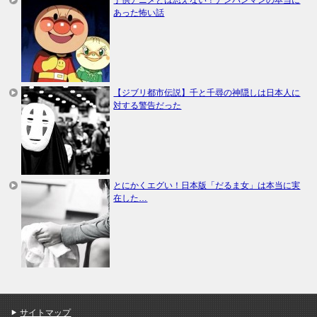
あった怖い話
【ジブリ都市伝説】千と千尋の神隠しは日本人に
対する警告だった
とにかくエグい！日本版「だるま女」は本当に実
在した…
サイトマップ