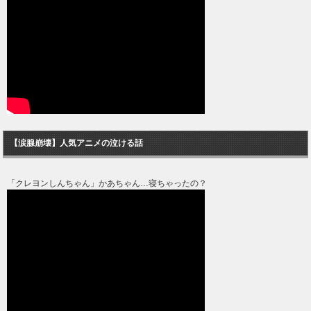
【涙腺崩壊】人気アニメの泣ける話
「クレヨンしんちゃん」かあちゃん…寝ちゃったの？