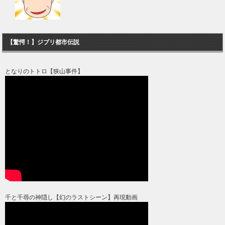
【驚愕！】ジブリ都市伝説
となりのトトロ【狭山事件】
千と千尋の神隠し【幻のラストシーン】再現動画