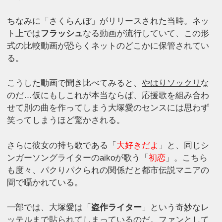
ちなみに「さくらんぼ」がリリースされた当時。ネッ
ト上では
フラッシュ
なる動画が流行していて、この形
式の比較動画が恐らくネットのどこかに保管されてい
る。
こうした動画で聞き比べてみると、
やはりソックリ
な
のだ…仮にもしこれが本当ならば、応援歌を組み合わ
せて別の曲を作ってしまう大塚愛のセンスには思わず
笑ってしまうほど驚かされる。
さらに彼女の持ち歌である「
大好きだよ
」と、同じシ
ンガーソングライターのaikoが歌う「
初恋
」。こちら
も度々、パクりパクられの関係だと都市伝説マニアの
間で囁かれている。
一部では、大塚愛は「
盗作ライター
」という奇妙なレ
ッテルまで貼られてしまっているのだ。ファンとして