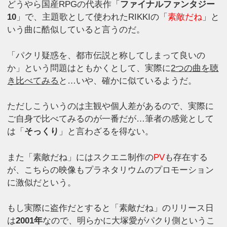
どうやら国産RPGの代表作「
ファイナルファンタジー
10
」で、主題歌として使われたRIKKIの「
素敵だね
」と
いう曲に酷似していると言うのだ。
「パクリ疑惑を、都市伝説と称してしまって良いの
か」という問題はともかくとして、実際に
2つの曲を聴
き比べてみる
と…いや、確かに似ているようだ。
ただしこういうのは主観や個人差があるので、実際に
ご自身で比べてみるのが一番だが…筆者の感覚として
は「
そっくり
」と言わざるを得ない。
また「素敵だね」にはスクエニ制作の
PV
も存在する
が、こちらの映像もプラネタリウムのプロモーション
に激似だという。
もし実際に盗作だとすると「素敵だね」のリリース日
は
2001年
なので、明らかに大塚愛がパクり側というこ