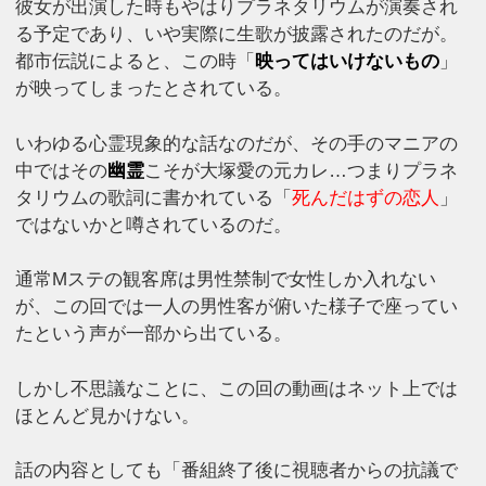
彼女が出演した時もやはりプラネタリウムが演奏され
る予定であり、いや実際に生歌が披露されたのだが。
都市伝説によると、この時「
映ってはいけないもの
」
が映ってしまったとされている。
いわゆる心霊現象的な話なのだが、その手のマニアの
中ではその
幽霊
こそが大塚愛の元カレ…つまりプラネ
タリウムの歌詞に書かれている「
死んだはずの恋人
」
ではないかと噂されているのだ。
通常Mステの観客席は男性禁制で女性しか入れない
が、この回では一人の男性客が俯いた様子で座ってい
たという声が一部から出ている。
しかし不思議なことに、この回の動画はネット上では
ほとんど見かけない。
話の内容としても「番組終了後に視聴者からの抗議で