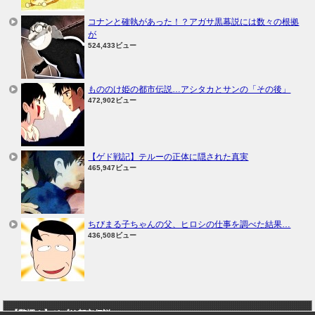
コナンと確執があった！？アガサ黒幕説には数々の根拠
が
524,433ビュー
もののけ姫の都市伝説…アシタカとサンの「その後」
472,902ビュー
【ゲド戦記】テルーの正体に隠された真実
465,947ビュー
ちびまる子ちゃんの父、ヒロシの仕事を調べた結果…
436,508ビュー
【驚愕！】ジブリ都市伝説