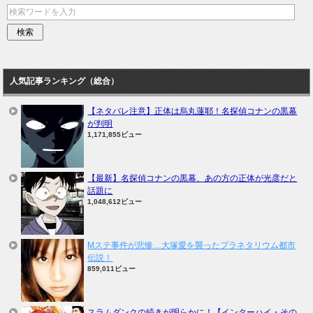
人気記事ランキング（総合）
【ネタバレ注意】正体は烏丸蓮耶！名探偵コナンの黒幕
が判明
1,171,855ビュー
【最新】名探偵コナンの黒幕、あの方の正体が光彦だと
話題に
1,048,612ビュー
Mステ事件が悲惨…大塚愛を襲ったプラネタリウム都市
伝説！
859,011ビュー
スラムダンクの続きが明らかに！【インターハイ・その