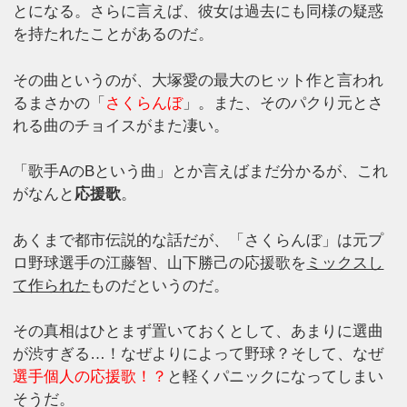
とになる。さらに言えば、彼女は過去にも同様の疑惑
を持たれたことがあるのだ。
その曲というのが、大塚愛の最大のヒット作と言われ
るまさかの「
さくらんぼ
」。また、そのパクり元とさ
れる曲のチョイスがまた凄い。
「歌手AのBという曲」とか言えばまだ分かるが、これ
がなんと
応援歌
。
あくまで都市伝説的な話だが、「さくらんぼ」は元プ
ロ野球選手の江藤智、山下勝己の応援歌を
ミックスし
て作られた
ものだというのだ。
その真相はひとまず置いておくとして、あまりに選曲
が渋すぎる…！なぜよりによって野球？そして、なぜ
選手個人の応援歌！？
と軽くパニックになってしまい
そうだ。