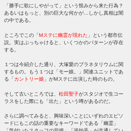
「勝手に歌にしやがって」という恨みから来た行為？
あるいはもっと、別の巨大な何かが…しかし真相は闇
の中である。
ところでこの「
Mステに幽霊が現れた
」という都市伝
説。実はぶっちゃけると、いくつかのパターンが存在
する。
１つは今紹介した通り、大塚愛のプラネタリウムに関
するもの。もう１つは「モー娘。」関連ユニットであ
る「
カントリー娘
」がMステに出演した時のもの。
そして古いところでは、
松田聖子
がスタジオで生コー
ラスをした際にも「出た」という噂があるのだ。
さらに調べてみると、興味深いことにいずれのエピソ
ードにもこの話の重要なキーワードである「幽霊」
「気付いたスタッフの悲鳴」「逆拍手」が共通してい