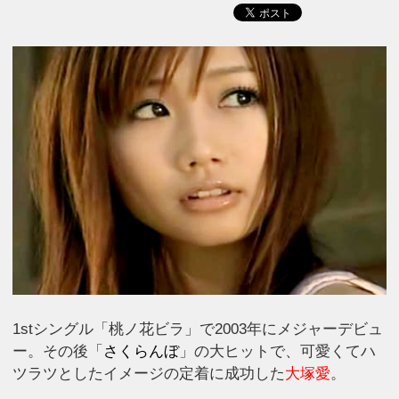
1stシングル「桃ノ花ビラ」で2003年にメジャーデビュ
ー。その後「
さくらんぼ
」の大ヒットで、可愛くてハ
ツラツとしたイメージの定着に成功した
大塚愛
。