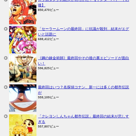
後】
850,470ビュー
「セーラームーンの最終回」に抗議が殺到…結末がエグ
いと話題に
688,412ビュー
《鋼の錬金術師》最終回やその後の裏エピソードが面白
い！
596,825ビュー
最終回はいつ？名探偵コナン、新一には多くの都市伝説
が
559,109ビュー
「クレヨンしんちゃん都市伝説」最終回の結末が悲しす
ぎる
557,807ビュー