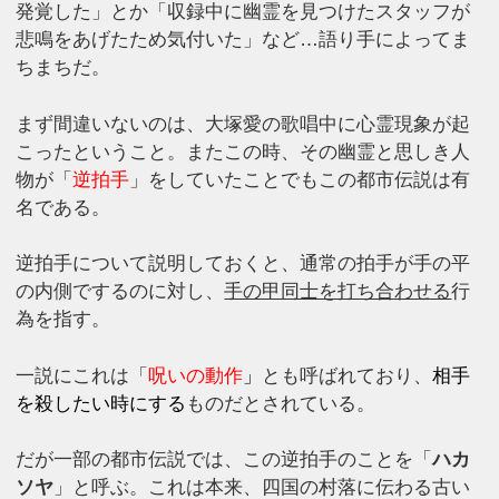
発覚した」とか「収録中に幽霊を見つけたスタッフが
悲鳴をあげたため気付いた」など…語り手によってま
ちまちだ。
まず間違いないのは、大塚愛の歌唱中に心霊現象が起
こったということ。またこの時、その幽霊と思しき人
物が「
逆拍手
」をしていたことでもこの都市伝説は有
名である。
逆拍手について説明しておくと、通常の拍手が手の平
の内側でするのに対し、
手の甲同士を打ち合わせる
行
為を指す。
一説にこれは「
呪いの動作
」
とも呼ばれており、
相手
を殺したい時にする
ものだとされている。
だが一部の都市伝説では、この逆拍手のことを「
ハカ
ソヤ
」と呼ぶ。これは本来、四国の村落に伝わる古い