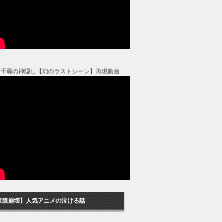
と千尋の神隠し【幻のラストシーン】再現動画
涙腺崩壊】人気アニメの泣ける話