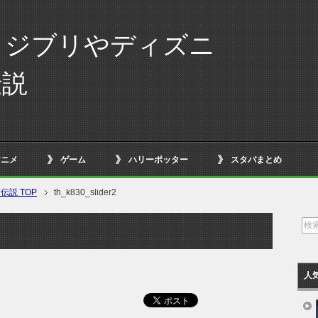
！ジブリやディズニ
伝説
アニメ
ゲーム
ハリーポッター
スタバまとめ
説 TOP
th_k830_slider2
人