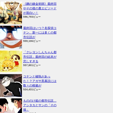
《鋼の錬金術師》最終回
やその後の裏エピソード
が面白い！
596,793ビュー
最終回はいつ？名探偵コ
ナン、新一には多くの都
市伝説が
559,106ビュー
「クレヨンしんちゃん都
市伝説」最終回の結末が
悲しすぎる
557,801ビュー
コナンと確執があっ
た！？アガサ黒幕説には
数々の根拠が
524,431ビュー
もののけ姫の都市伝説…
アシタカとサンの「その
後」