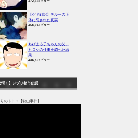
472,888ビュー
【ゲド戦記】テルーの正
体に隠された真実
465,942ビュー
ちびまる子ちゃんの父、
ヒロシの仕事を調べた結
果…
436,507ビュー
驚愕！】ジブリ都市伝説
なりのトトロ【狭山事件】