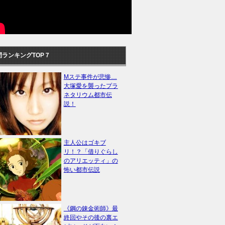
間ランキングTOP７
Mステ事件が悲惨…
大塚愛を襲ったプラ
ネタリウム都市伝
説！
主人公はゴキブ
リ！？「借りぐらし
のアリエッティ」の
怖い都市伝説
《鋼の錬金術師》最
終回やその後の裏エ