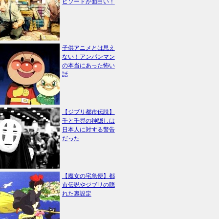
ピソードが面白い！
子供アニメとは思え
ない！アンパンマン
の本当にあった怖い
話
【ジブリ都市伝説】
千と千尋の神隠しは
日本人に対する警告
だった
【魔女の宅急便】都
市伝説やジブリの隠
れた裏設定