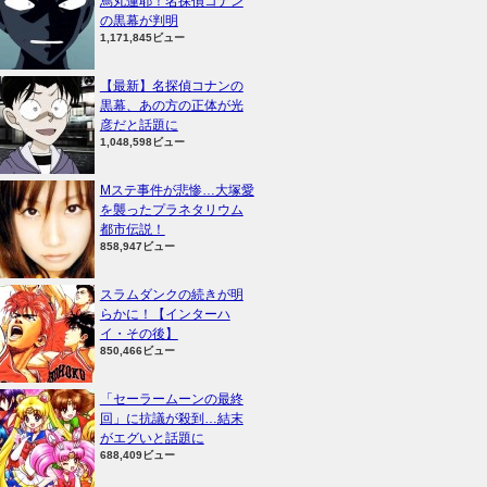
烏丸蓮耶！名探偵コナン
の黒幕が判明
1,171,845ビュー
【最新】名探偵コナンの
黒幕、あの方の正体が光
彦だと話題に
1,048,598ビュー
Mステ事件が悲惨…大塚愛
を襲ったプラネタリウム
都市伝説！
858,947ビュー
スラムダンクの続きが明
らかに！【インターハ
イ・その後】
850,466ビュー
「セーラームーンの最終
回」に抗議が殺到…結末
がエグいと話題に
688,409ビュー