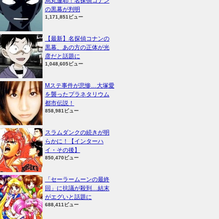
烏丸蓮耶！名探偵コナン
の黒幕が判明
1,171,851ビュー
【最新】名探偵コナンの
黒幕、あの方の正体が光
彦だと話題に
1,048,605ビュー
Mステ事件が悲惨…大塚愛
を襲ったプラネタリウム
都市伝説！
858,981ビュー
スラムダンクの続きが明
らかに！【インターハ
イ・その後】
850,470ビュー
「セーラームーンの最終
回」に抗議が殺到…結末
がエグいと話題に
688,411ビュー