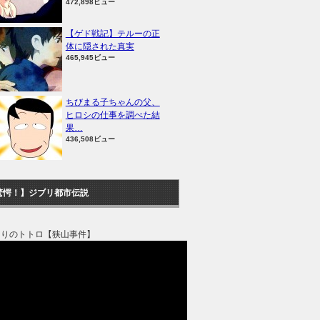
472,898ビュー
【ゲド戦記】テルーの正
体に隠された真実
465,945ビュー
ちびまる子ちゃんの父、
ヒロシの仕事を調べた結
果…
436,508ビュー
驚愕！】ジブリ都市伝説
なりのトトロ【狭山事件】