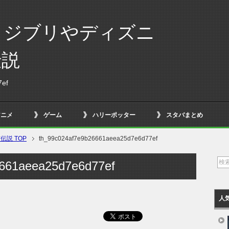
！ジブリやディズニ
伝説
7ef
アニメ
ゲーム
ハリーポッター
スタバまとめ
説 TOP
th_99c024af7e9b26661aeea25d7e6d77ef
6661aeea25d7e6d77ef
人