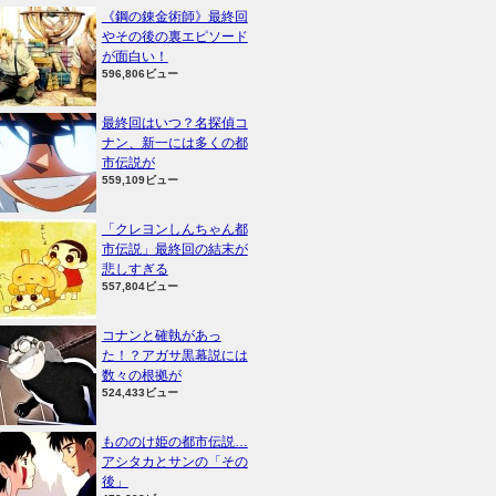
《鋼の錬金術師》最終回
やその後の裏エピソード
が面白い！
596,806ビュー
最終回はいつ？名探偵コ
ナン、新一には多くの都
市伝説が
559,109ビュー
「クレヨンしんちゃん都
市伝説」最終回の結末が
悲しすぎる
557,804ビュー
コナンと確執があっ
た！？アガサ黒幕説には
数々の根拠が
524,433ビュー
もののけ姫の都市伝説…
アシタカとサンの「その
後」