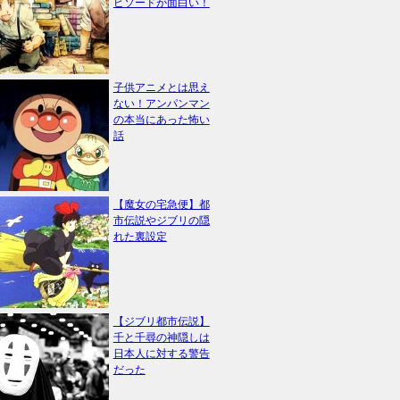
ピソードが面白い！
子供アニメとは思え
ない！アンパンマン
の本当にあった怖い
話
【魔女の宅急便】都
市伝説やジブリの隠
れた裏設定
【ジブリ都市伝説】
千と千尋の神隠しは
日本人に対する警告
だった