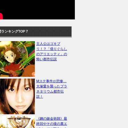
間ランキングTOP７
主人公はゴキブ
リ！？「借りぐらし
のアリエッティ」の
怖い都市伝説
Mステ事件が悲惨…
大塚愛を襲ったプラ
ネタリウム都市伝
説！
《鋼の錬金術師》最
終回やその後の裏エ