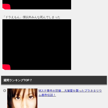
「ドラえもん」僕以外みんな死んでしまった
週間ランキングTOP７
Mステ事件が悲惨…大塚愛を襲ったプラネタリウ
ム都市伝説！