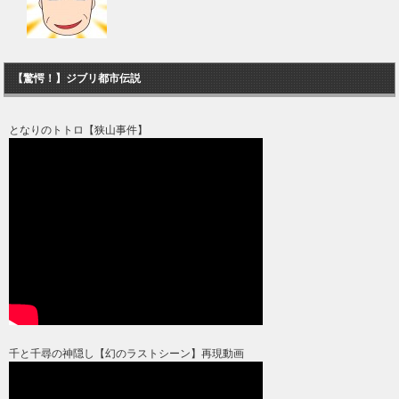
【驚愕！】ジブリ都市伝説
となりのトトロ【狭山事件】
千と千尋の神隠し【幻のラストシーン】再現動画