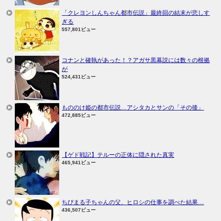
「クレヨンしんちゃん都市伝説」最終回の結末が悲しす
ぎる
557,801ビュー
コナンと確執があった！？アガサ黒幕説には数々の根拠
が
524,431ビュー
もののけ姫の都市伝説…アシタカとサンの「その後」
472,885ビュー
【ゲド戦記】テルーの正体に隠された真実
465,941ビュー
ちびまる子ちゃんの父、ヒロシの仕事を調べた結果…
436,507ビュー