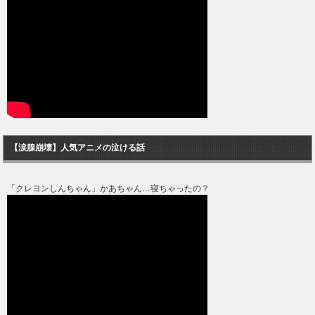
【涙腺崩壊】人気アニメの泣ける話
「クレヨンしんちゃん」かあちゃん…寝ちゃったの？