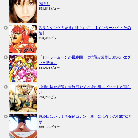
伝説！
858,846ビュー
スラムダンクの続きが明らかに！【インターハイ・その
後】
850,466ビュー
「セーラームーンの最終回」に抗議が殺到…結末がエグ
いと話題に
688,408ビュー
《鋼の錬金術師》最終回やその後の裏エピソードが面白
い！
596,780ビュー
最終回はいつ？名探偵コナン、新一には多くの都市伝説
が
559,106ビュー