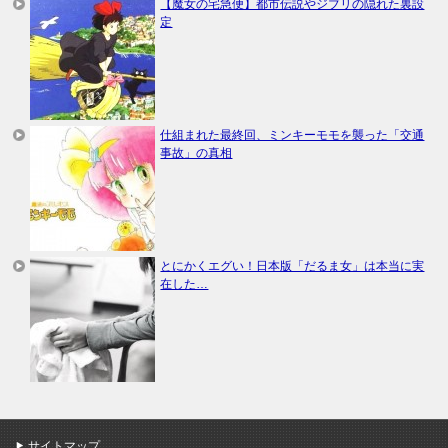
【魔女の宅急便】都市伝説やジブリの隠れた裏設
定
仕組まれた最終回、ミンキーモモを襲った「交通
事故」の真相
とにかくエグい！日本版「だるま女」は本当に実
在した…
サイトマップ