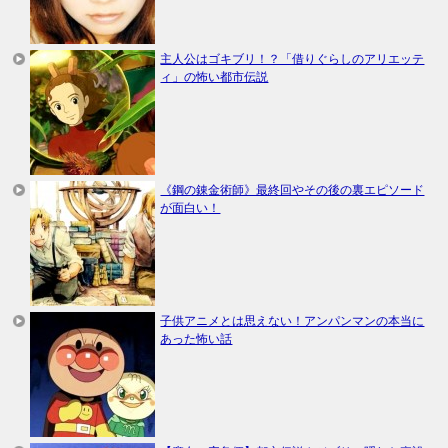
主人公はゴキブリ！？「借りぐらしのアリエッテ
ィ」の怖い都市伝説
《鋼の錬金術師》最終回やその後の裏エピソード
が面白い！
子供アニメとは思えない！アンパンマンの本当に
あった怖い話