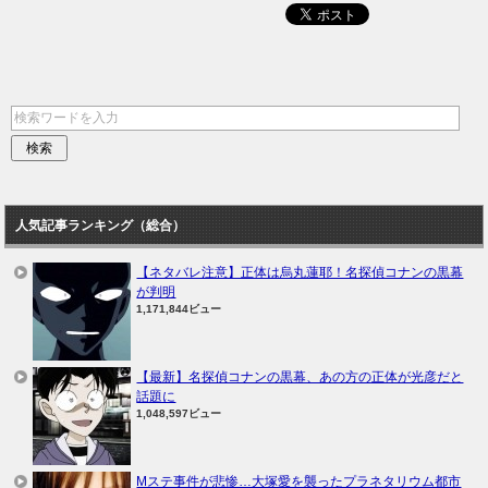
人気記事ランキング（総合）
【ネタバレ注意】正体は烏丸蓮耶！名探偵コナンの黒幕
が判明
1,171,844ビュー
【最新】名探偵コナンの黒幕、あの方の正体が光彦だと
話題に
1,048,597ビュー
Mステ事件が悲惨…大塚愛を襲ったプラネタリウム都市