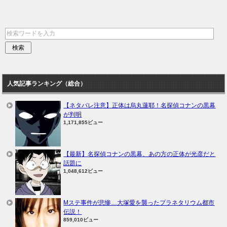
人気記事ランキング（総合）
【ネタバレ注意】正体は烏丸蓮耶！名探偵コナンの黒幕
が判明
1,171,855ビュー
【最新】名探偵コナンの黒幕、あの方の正体が光彦だと
話題に
1,048,612ビュー
Mステ事件が悲惨…大塚愛を襲ったプラネタリウム都市
伝説！
859,010ビュー