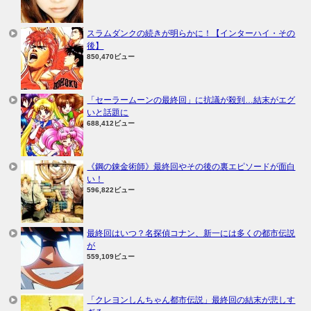
スラムダンクの続きが明らかに！【インターハイ・その
後】
850,470ビュー
「セーラームーンの最終回」に抗議が殺到…結末がエグ
いと話題に
688,412ビュー
《鋼の錬金術師》最終回やその後の裏エピソードが面白
い！
596,822ビュー
最終回はいつ？名探偵コナン、新一には多くの都市伝説
が
559,109ビュー
「クレヨンしんちゃん都市伝説」最終回の結末が悲しす