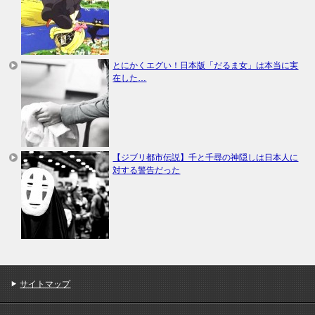
とにかくエグい！日本版「だるま女」は本当に実
在した…
【ジブリ都市伝説】千と千尋の神隠しは日本人に
対する警告だった
サイトマップ