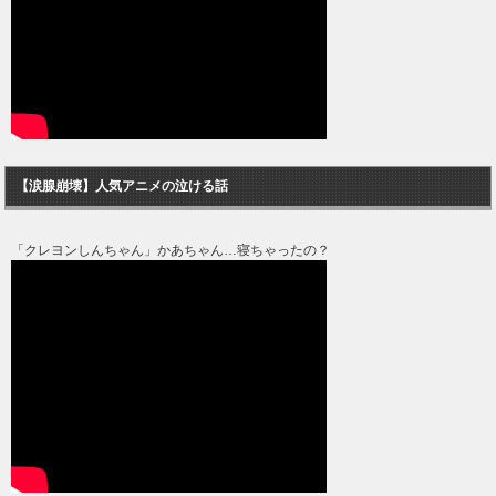
【涙腺崩壊】人気アニメの泣ける話
「クレヨンしんちゃん」かあちゃん…寝ちゃったの？