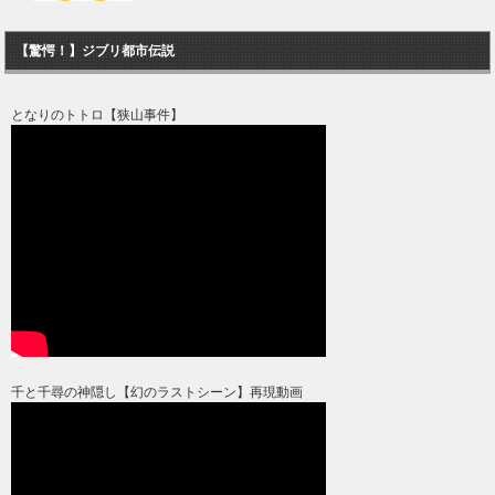
【驚愕！】ジブリ都市伝説
となりのトトロ【狭山事件】
千と千尋の神隠し【幻のラストシーン】再現動画