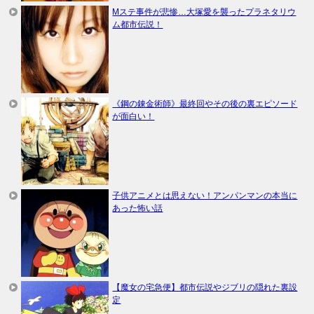
Mステ事件が悲惨…大塚愛を襲ったプラネタリウ
ム都市伝説！
《鋼の錬金術師》最終回やその後の裏エピソード
が面白い！
子供アニメとは思えない！アンパンマンの本当に
あった怖い話
【魔女の宅急便】都市伝説やジブリの隠れた裏設
定