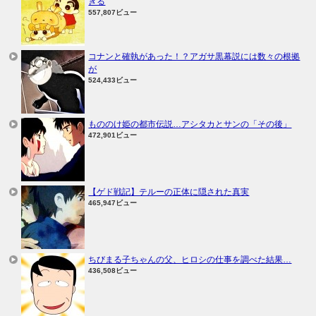
ぎる
557,807ビュー
コナンと確執があった！？アガサ黒幕説には数々の根拠
が
524,433ビュー
もののけ姫の都市伝説…アシタカとサンの「その後」
472,901ビュー
【ゲド戦記】テルーの正体に隠された真実
465,947ビュー
ちびまる子ちゃんの父、ヒロシの仕事を調べた結果…
436,508ビュー