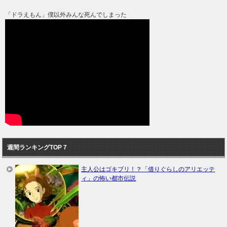
「ドラえもん」僕以外みんな死んでしまった
週間ランキングTOP７
主人公はゴキブリ！？「借りぐらしのアリエッテ
ィ」の怖い都市伝説