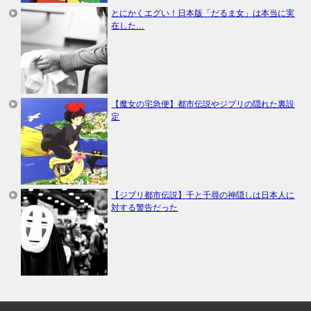
とにかくエグい！日本版「だるま女」は本当に実
在した…
【魔女の宅急便】都市伝説やジブリの隠れた裏設
定
【ジブリ都市伝説】千と千尋の神隠しは日本人に
対する警告だった