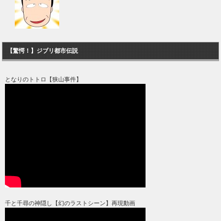
【驚愕！】ジブリ都市伝説
となりのトトロ【狭山事件】
千と千尋の神隠し【幻のラストシーン】再現動画