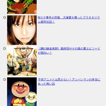
Mステ事件が悲惨…大塚愛を襲ったプラネタリウ
ム都市伝説！
《鋼の錬金術師》最終回やその後の裏エピソード
が面白い！
子供アニメとは思えない！アンパンマンの本当に
あった怖い話