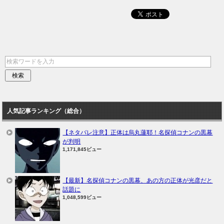
人気記事ランキング（総合）
【ネタバレ注意】正体は烏丸蓮耶！名探偵コナンの黒幕
が判明
1,171,845ビュー
【最新】名探偵コナンの黒幕、あの方の正体が光彦だと
話題に
1,048,599ビュー