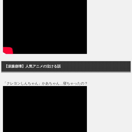
【涙腺崩壊】人気アニメの泣ける話
「クレヨンしんちゃん」かあちゃん…寝ちゃったの？