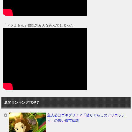
「ドラえもん」僕以外みんな死んでしまった
週間ランキングTOP７
主人公はゴキブリ！？「借りぐらしのアリエッテ
ィ」の怖い都市伝説