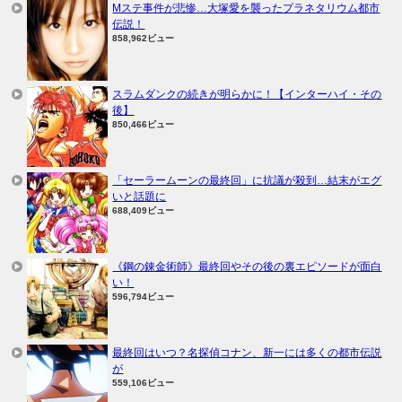
Mステ事件が悲惨…大塚愛を襲ったプラネタリウム都市
伝説！
858,962ビュー
スラムダンクの続きが明らかに！【インターハイ・その
後】
850,466ビュー
「セーラームーンの最終回」に抗議が殺到…結末がエグ
いと話題に
688,409ビュー
《鋼の錬金術師》最終回やその後の裏エピソードが面白
い！
596,794ビュー
最終回はいつ？名探偵コナン、新一には多くの都市伝説
が
559,106ビュー