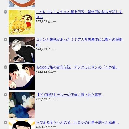
「クレヨンしんちゃん都市伝説」最終回の結末が悲しす
ぎる
557,801ビュー
コナンと確執があった！？アガサ黒幕説には数々の根拠
が
524,431ビュー
もののけ姫の都市伝説…アシタカとサンの「その後」
472,892ビュー
【ゲド戦記】テルーの正体に隠された真実
465,942ビュー
ちびまる子ちゃんの父、ヒロシの仕事を調べた結果…
436,507ビュー