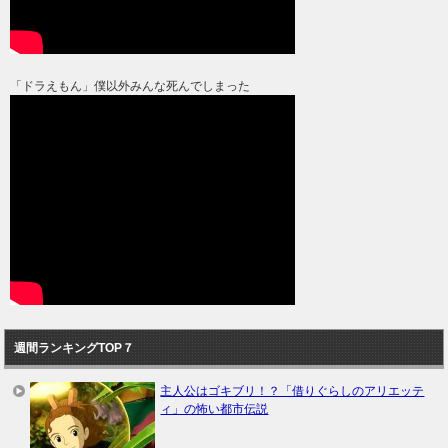
「ドラえもん」僕以外みんな死んでしまった
週間ランキングTOP７
主人公はゴキブリ！？「借りぐらしのアリエッテ
ィ」の怖い都市伝説