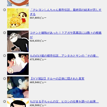
「クレヨンしんちゃん都市伝説」最終回の結末が悲しす
ぎる
557,805ビュー
コナンと確執があった！？アガサ黒幕説には数々の根拠
が
524,433ビュー
もののけ姫の都市伝説…アシタカとサンの「その後」
472,898ビュー
【ゲド戦記】テルーの正体に隠された真実
465,946ビュー
ちびまる子ちゃんの父、ヒロシの仕事を調べた結果…
436,508ビュー