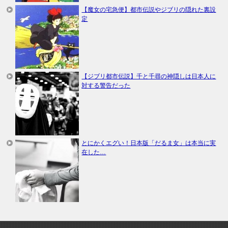
【魔女の宅急便】都市伝説やジブリの隠れた裏設
定
【ジブリ都市伝説】千と千尋の神隠しは日本人に
対する警告だった
とにかくエグい！日本版「だるま女」は本当に実
在した…