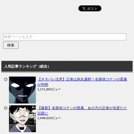
人気記事ランキング（総合）
【ネタバレ注意】正体は烏丸蓮耶！名探偵コナンの黒幕
が判明
1,171,852ビュー
【最新】名探偵コナンの黒幕、あの方の正体が光彦だと
話題に
1,048,610ビュー