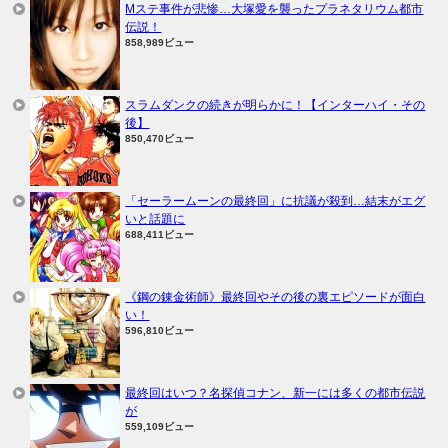
Mステ事件が悲惨…大塚愛を襲ったプラネタリウム都市
伝説！
858,989ビュー
スラムダンクの続きが明らかに！【インターハイ・その
後】
850,470ビュー
「セーラームーンの最終回」に抗議が殺到…結末がエグ
いと話題に
688,411ビュー
《鋼の錬金術師》最終回やその後の裏エピソードが面白
い！
596,810ビュー
最終回はいつ？名探偵コナン、新一には多くの都市伝説
が
559,109ビュー