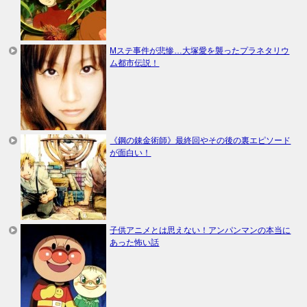
Mステ事件が悲惨…大塚愛を襲ったプラネタリウ
ム都市伝説！
《鋼の錬金術師》最終回やその後の裏エピソード
が面白い！
子供アニメとは思えない！アンパンマンの本当に
あった怖い話