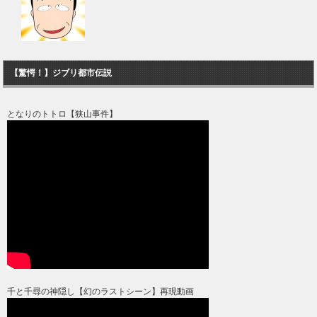
【驚愕！】ジブリ都市伝説
となりのトトロ【狭山事件】
千と千尋の神隠し【幻のラストシーン】再現動画