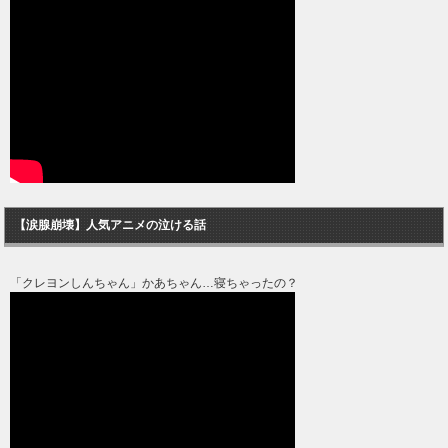
【涙腺崩壊】人気アニメの泣ける話
「クレヨンしんちゃん」かあちゃん…寝ちゃったの？