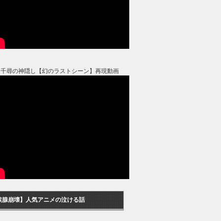
と千尋の神隠し【幻のラストシーン】再現動画
涙腺崩壊】人気アニメの泣ける話