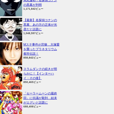
烏丸蓮耶！名探偵コナン
の黒幕が判明
1,171,842ビュー
【最新】名探偵コナンの
黒幕、あの方の正体が光
彦だと話題に
1,048,597ビュー
Mステ事件が悲惨…大塚愛
を襲ったプラネタリウム
都市伝説！
858,842ビュー
スラムダンクの続きが明
らかに！【インターハ
イ・その後】
850,465ビュー
「セーラームーンの最終
回」に抗議が殺到…結末
がエグいと話題に
688,408ビュー