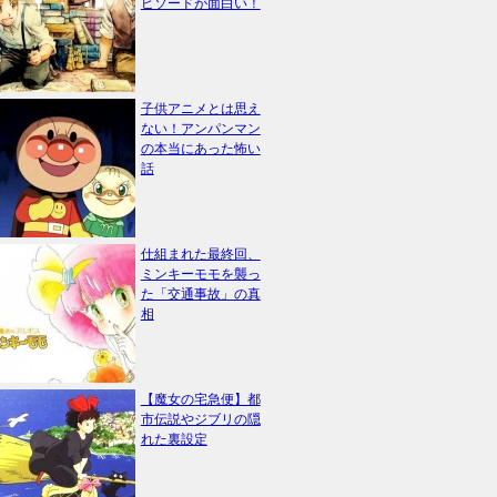
ピソードが面白い！
子供アニメとは思え
ない！アンパンマン
の本当にあった怖い
話
仕組まれた最終回、
ミンキーモモを襲っ
た「交通事故」の真
相
【魔女の宅急便】都
市伝説やジブリの隠
れた裏設定