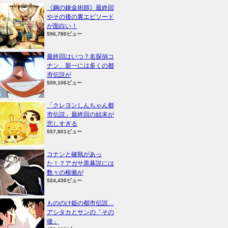
《鋼の錬金術師》最終回
やその後の裏エピソード
が面白い！
596,780ビュー
最終回はいつ？名探偵コ
ナン、新一には多くの都
市伝説が
559,106ビュー
「クレヨンしんちゃん都
市伝説」最終回の結末が
悲しすぎる
557,801ビュー
コナンと確執があっ
た！？アガサ黒幕説には
数々の根拠が
524,430ビュー
もののけ姫の都市伝説…
アシタカとサンの「その
後」