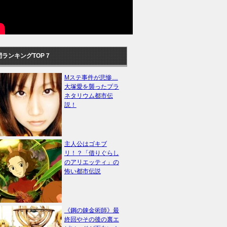
間ランキングTOP７
Mステ事件が悲惨…
大塚愛を襲ったプラ
ネタリウム都市伝
説！
主人公はゴキブ
リ！？「借りぐらし
のアリエッティ」の
怖い都市伝説
《鋼の錬金術師》最
終回やその後の裏エ