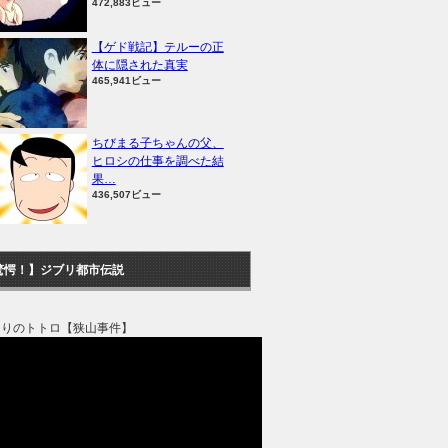
472,883ビュー
【ゲド戦記】テルーの正
体に隠された真実
465,941ビュー
ちびまる子ちゃんの父、
ヒロシの仕事を調べた結
果…
436,507ビュー
驚愕！】ジブリ都市伝説
なりのトトロ【狭山事件】