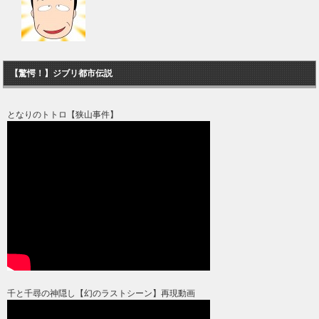
【驚愕！】ジブリ都市伝説
となりのトトロ【狭山事件】
千と千尋の神隠し【幻のラストシーン】再現動画