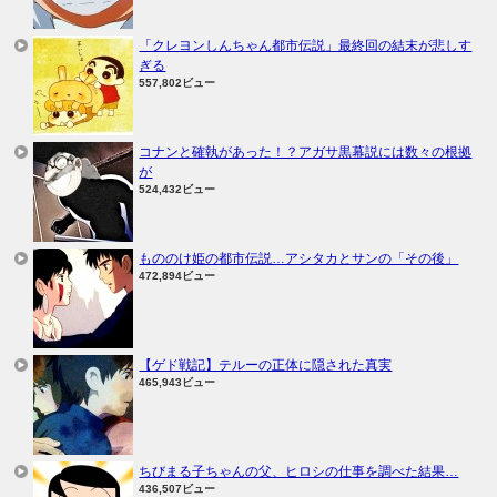
「クレヨンしんちゃん都市伝説」最終回の結末が悲しす
ぎる
557,802ビュー
コナンと確執があった！？アガサ黒幕説には数々の根拠
が
524,432ビュー
もののけ姫の都市伝説…アシタカとサンの「その後」
472,894ビュー
【ゲド戦記】テルーの正体に隠された真実
465,943ビュー
ちびまる子ちゃんの父、ヒロシの仕事を調べた結果…
436,507ビュー