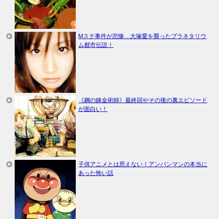
Mステ事件が悲惨…大塚愛を襲ったプラネタリウ
ム都市伝説！
《鋼の錬金術師》最終回やその後の裏エピソード
が面白い！
子供アニメとは思えない！アンパンマンの本当に
あった怖い話