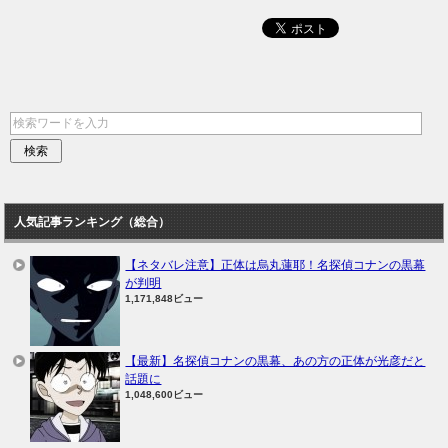
人気記事ランキング（総合）
【ネタバレ注意】正体は烏丸蓮耶！名探偵コナンの黒幕
が判明
1,171,848ビュー
【最新】名探偵コナンの黒幕、あの方の正体が光彦だと
話題に
1,048,600ビュー