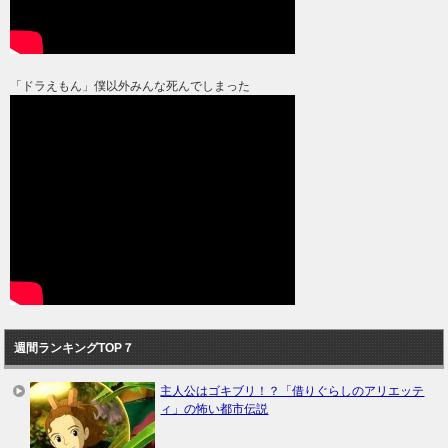
「ドラえもん」僕以外みんな死んでしまった
週間ランキングTOP７
主人公はゴキブリ！？「借りぐらしのアリエッテ
ィ」の怖い都市伝説