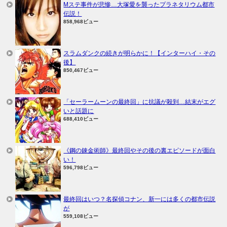
Mステ事件が悲惨…大塚愛を襲ったプラネタリウム都市
伝説！
858,968ビュー
スラムダンクの続きが明らかに！【インターハイ・その
後】
850,467ビュー
「セーラームーンの最終回」に抗議が殺到…結末がエグ
いと話題に
688,410ビュー
《鋼の錬金術師》最終回やその後の裏エピソードが面白
い！
596,798ビュー
最終回はいつ？名探偵コナン、新一には多くの都市伝説
が
559,108ビュー