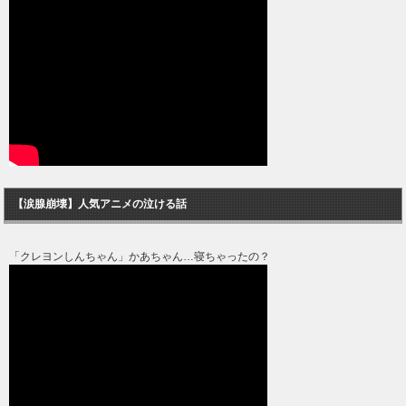
【涙腺崩壊】人気アニメの泣ける話
「クレヨンしんちゃん」かあちゃん…寝ちゃったの？