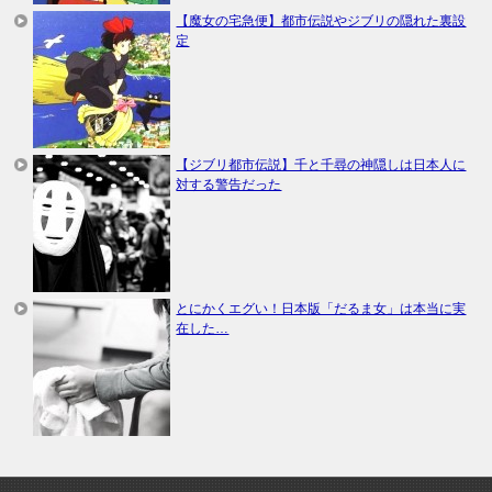
【魔女の宅急便】都市伝説やジブリの隠れた裏設
定
【ジブリ都市伝説】千と千尋の神隠しは日本人に
対する警告だった
とにかくエグい！日本版「だるま女」は本当に実
在した…