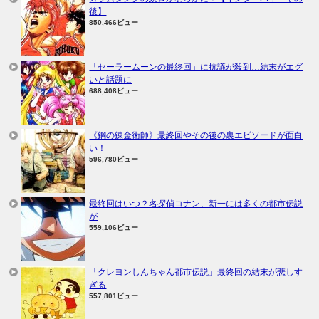
後】
850,466ビュー
「セーラームーンの最終回」に抗議が殺到…結末がエグ
いと話題に
688,408ビュー
《鋼の錬金術師》最終回やその後の裏エピソードが面白
い！
596,780ビュー
最終回はいつ？名探偵コナン、新一には多くの都市伝説
が
559,106ビュー
「クレヨンしんちゃん都市伝説」最終回の結末が悲しす
ぎる
557,801ビュー