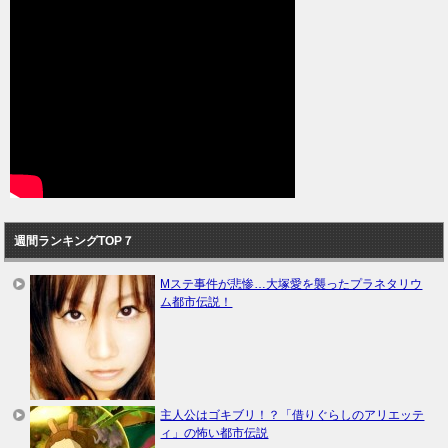
週間ランキングTOP７
Mステ事件が悲惨…大塚愛を襲ったプラネタリウ
ム都市伝説！
主人公はゴキブリ！？「借りぐらしのアリエッテ
ィ」の怖い都市伝説