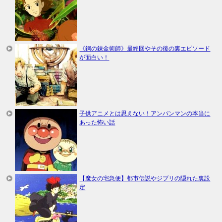
《鋼の錬金術師》最終回やその後の裏エピソード
が面白い！
子供アニメとは思えない！アンパンマンの本当に
あった怖い話
【魔女の宅急便】都市伝説やジブリの隠れた裏設
定