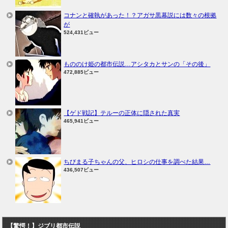
コナンと確執があった！？アガサ黒幕説には数々の根拠
が
524,431ビュー
もののけ姫の都市伝説…アシタカとサンの「その後」
472,885ビュー
【ゲド戦記】テルーの正体に隠された真実
465,941ビュー
ちびまる子ちゃんの父、ヒロシの仕事を調べた結果…
436,507ビュー
【驚愕！】ジブリ都市伝説