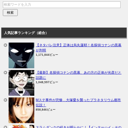
人気記事ランキング（総合）
【ネタバレ注意】正体は烏丸蓮耶！名探偵コナンの黒幕
が判明
1,171,844ビュー
【最新】名探偵コナンの黒幕、あの方の正体が光彦だと
話題に
1,048,597ビュー
Mステ事件が悲惨…大塚愛を襲ったプラネタリウム都市
伝説！
858,846ビュー
スラムダンクの続きが明らかに！【インターハイ・その