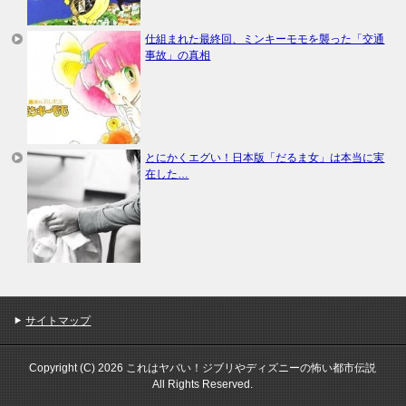
仕組まれた最終回、ミンキーモモを襲った「交通
事故」の真相
とにかくエグい！日本版「だるま女」は本当に実
在した…
サイトマップ
Copyright (C) 2026 これはヤバい！ジブリやディズニーの怖い都市伝説
All Rights Reserved.