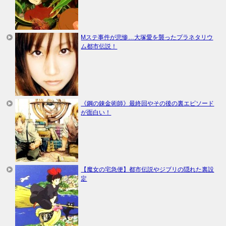
Mステ事件が悲惨…大塚愛を襲ったプラネタリウ
ム都市伝説！
《鋼の錬金術師》最終回やその後の裏エピソード
が面白い！
【魔女の宅急便】都市伝説やジブリの隠れた裏設
定