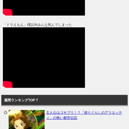
「ドラえもん」僕以外みんな死んでしまった
週間ランキングTOP７
主人公はゴキブリ！？「借りぐらしのアリエッテ
ィ」の怖い都市伝説