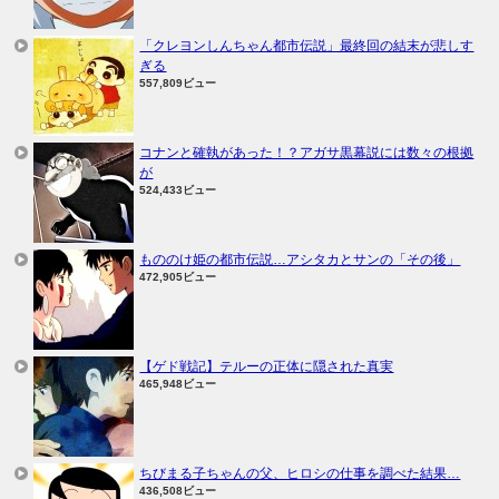
「クレヨンしんちゃん都市伝説」最終回の結末が悲しす
ぎる
557,809ビュー
コナンと確執があった！？アガサ黒幕説には数々の根拠
が
524,433ビュー
もののけ姫の都市伝説…アシタカとサンの「その後」
472,905ビュー
【ゲド戦記】テルーの正体に隠された真実
465,948ビュー
ちびまる子ちゃんの父、ヒロシの仕事を調べた結果…
436,508ビュー