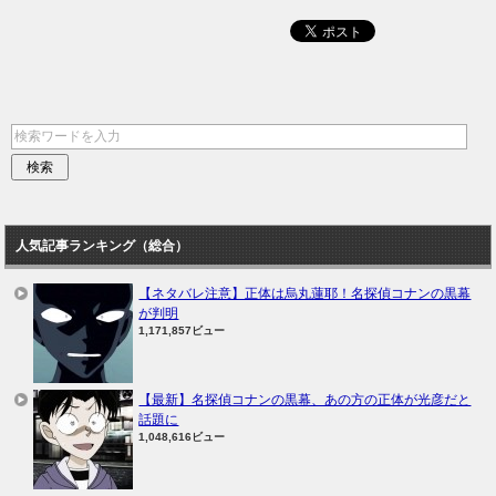
人気記事ランキング（総合）
【ネタバレ注意】正体は烏丸蓮耶！名探偵コナンの黒幕
が判明
1,171,857ビュー
【最新】名探偵コナンの黒幕、あの方の正体が光彦だと
話題に
1,048,616ビュー