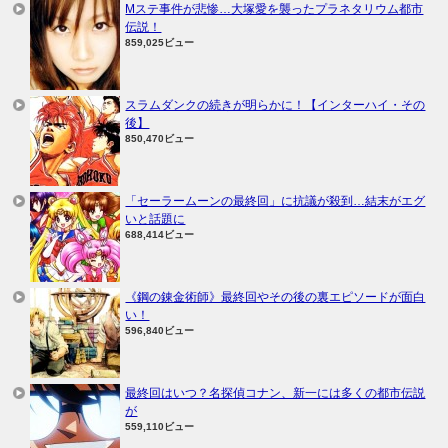
Mステ事件が悲惨…大塚愛を襲ったプラネタリウム都市
伝説！
859,025ビュー
スラムダンクの続きが明らかに！【インターハイ・その
後】
850,470ビュー
「セーラームーンの最終回」に抗議が殺到…結末がエグ
いと話題に
688,414ビュー
《鋼の錬金術師》最終回やその後の裏エピソードが面白
い！
596,840ビュー
最終回はいつ？名探偵コナン、新一には多くの都市伝説
が
559,110ビュー