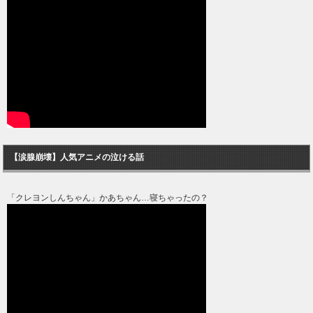
【涙腺崩壊】人気アニメの泣ける話
「クレヨンしんちゃん」かあちゃん…寝ちゃったの？