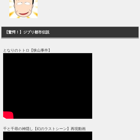
【驚愕！】ジブリ都市伝説
となりのトトロ【狭山事件】
千と千尋の神隠し【幻のラストシーン】再現動画