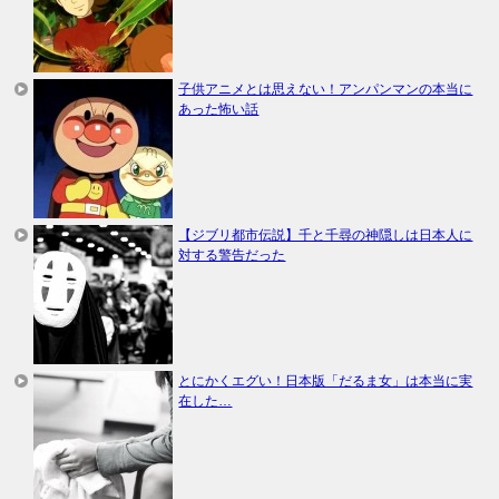
子供アニメとは思えない！アンパンマンの本当に
あった怖い話
【ジブリ都市伝説】千と千尋の神隠しは日本人に
対する警告だった
とにかくエグい！日本版「だるま女」は本当に実
在した…