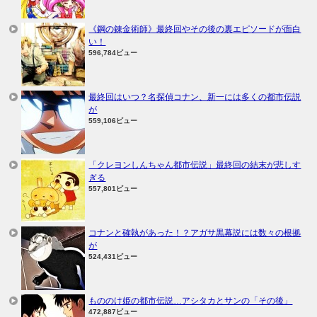
《鋼の錬金術師》最終回やその後の裏エピソードが面白
い！
596,784ビュー
最終回はいつ？名探偵コナン、新一には多くの都市伝説
が
559,106ビュー
「クレヨンしんちゃん都市伝説」最終回の結末が悲しす
ぎる
557,801ビュー
コナンと確執があった！？アガサ黒幕説には数々の根拠
が
524,431ビュー
もののけ姫の都市伝説…アシタカとサンの「その後」
472,887ビュー