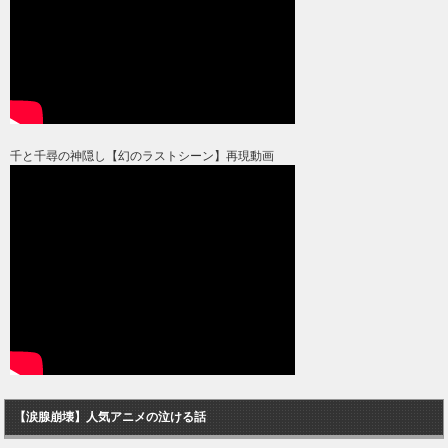
千と千尋の神隠し【幻のラストシーン】再現動画
【涙腺崩壊】人気アニメの泣ける話