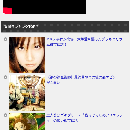
週間ランキングTOP７
Mステ事件が悲惨…大塚愛を襲ったプラネタリウ
ム都市伝説！
《鋼の錬金術師》最終回やその後の裏エピソード
が面白い！
主人公はゴキブリ！？「借りぐらしのアリエッテ
ィ」の怖い都市伝説