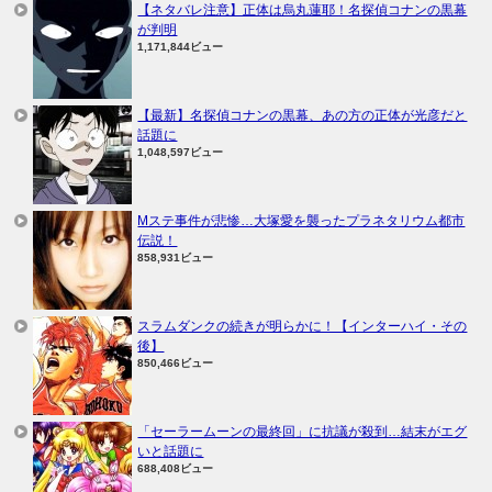
【ネタバレ注意】正体は烏丸蓮耶！名探偵コナンの黒幕
が判明
1,171,844ビュー
【最新】名探偵コナンの黒幕、あの方の正体が光彦だと
話題に
1,048,597ビュー
Mステ事件が悲惨…大塚愛を襲ったプラネタリウム都市
伝説！
858,931ビュー
スラムダンクの続きが明らかに！【インターハイ・その
後】
850,466ビュー
「セーラームーンの最終回」に抗議が殺到…結末がエグ
いと話題に
688,408ビュー