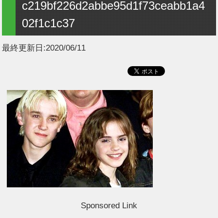
c219bf226d2abbe95d1f73ceabb1a4
02f1c1c37
最終更新日:
2020/06/11
Sponsored Link