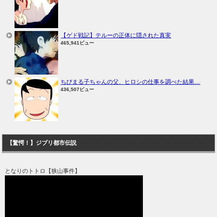
【ゲド戦記】テルーの正体に隠された真実
465,941ビュー
ちびまる子ちゃんの父、ヒロシの仕事を調べた結果…
436,507ビュー
【驚愕！】ジブリ都市伝説
となりのトトロ【狭山事件】