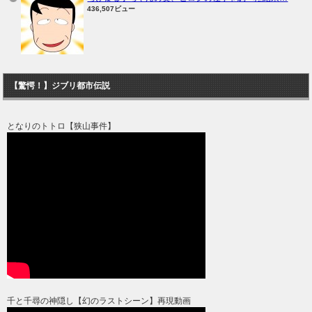
436,507ビュー
【驚愕！】ジブリ都市伝説
となりのトトロ【狭山事件】
千と千尋の神隠し【幻のラストシーン】再現動画