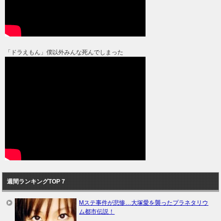
「ドラえもん」僕以外みんな死んでしまった
週間ランキングTOP７
Mステ事件が悲惨…大塚愛を襲ったプラネタリウ
ム都市伝説！