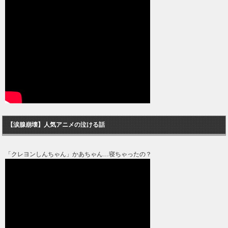
【涙腺崩壊】人気アニメの泣ける話
「クレヨンしんちゃん」かあちゃん…寝ちゃったの？