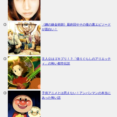
《鋼の錬金術師》最終回やその後の裏エピソード
が面白い！
主人公はゴキブリ！？「借りぐらしのアリエッテ
ィ」の怖い都市伝説
子供アニメとは思えない！アンパンマンの本当に
あった怖い話