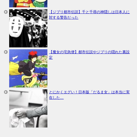
【ジブリ都市伝説】千と千尋の神隠しは日本人に
対する警告だった
【魔女の宅急便】都市伝説やジブリの隠れた裏設
定
とにかくエグい！日本版「だるま女」は本当に実
在した…