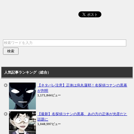
人気記事ランキング（総合）
【ネタバレ注意】正体は烏丸蓮耶！名探偵コナンの黒幕
が判明
1,171,844ビュー
【最新】名探偵コナンの黒幕、あの方の正体が光彦だと
話題に
1,048,597ビュー