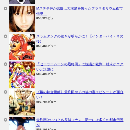
Mステ事件が悲惨…大塚愛を襲ったプラネタリウム都市
伝説！
858,928ビュー
スラムダンクの続きが明らかに！【インターハイ・その
後】
850,466ビュー
「セーラームーンの最終回」に抗議が殺到…結末がエグ
いと話題に
688,408ビュー
《鋼の錬金術師》最終回やその後の裏エピソードが面白
い！
596,784ビュー
最終回はいつ？名探偵コナン、新一には多くの都市伝説
が
559,106ビュー