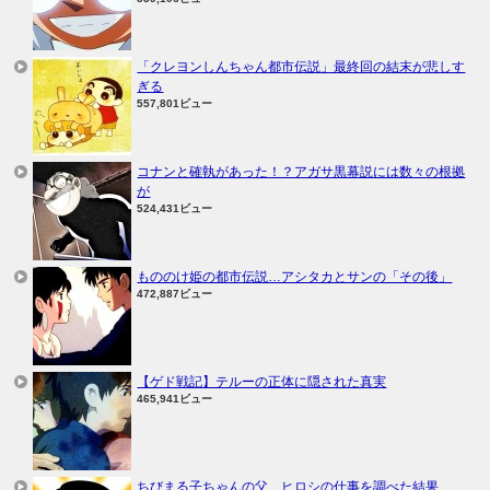
「クレヨンしんちゃん都市伝説」最終回の結末が悲しす
ぎる
557,801ビュー
コナンと確執があった！？アガサ黒幕説には数々の根拠
が
524,431ビュー
もののけ姫の都市伝説…アシタカとサンの「その後」
472,887ビュー
【ゲド戦記】テルーの正体に隠された真実
465,941ビュー
ちびまる子ちゃんの父、ヒロシの仕事を調べた結果…