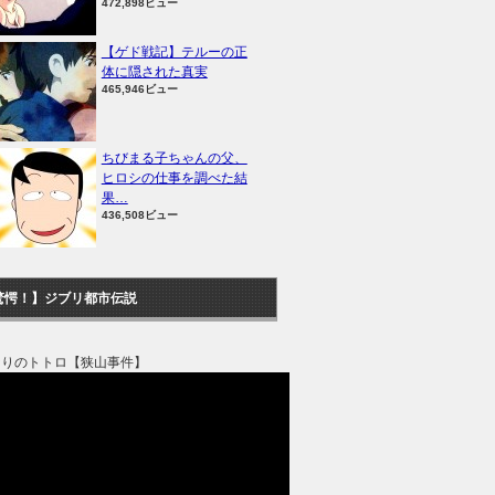
472,898ビュー
【ゲド戦記】テルーの正
体に隠された真実
465,946ビュー
ちびまる子ちゃんの父、
ヒロシの仕事を調べた結
果…
436,508ビュー
驚愕！】ジブリ都市伝説
なりのトトロ【狭山事件】