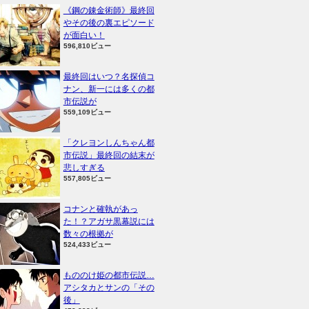
《鋼の錬金術師》最終回
やその後の裏エピソード
が面白い！
596,810ビュー
最終回はいつ？名探偵コ
ナン、新一には多くの都
市伝説が
559,109ビュー
「クレヨンしんちゃん都
市伝説」最終回の結末が
悲しすぎる
557,805ビュー
コナンと確執があっ
た！？アガサ黒幕説には
数々の根拠が
524,433ビュー
もののけ姫の都市伝説…
アシタカとサンの「その
後」