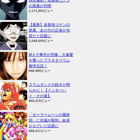
烏丸蓮耶！名探偵コナン
の黒幕が判明
1,171,852ビュー
【最新】名探偵コナンの
黒幕、あの方の正体が光
彦だと話題に
1,048,609ビュー
Mステ事件が悲惨…大塚愛
を襲ったプラネタリウム
都市伝説！
858,989ビュー
スラムダンクの続きが明
らかに！【インターハ
イ・その後】
850,470ビュー
「セーラームーンの最終
回」に抗議が殺到…結末
がエグいと話題に
688,411ビュー