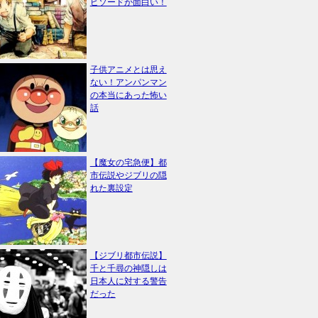
ピソードが面白い！
子供アニメとは思え
ない！アンパンマン
の本当にあった怖い
話
【魔女の宅急便】都
市伝説やジブリの隠
れた裏設定
【ジブリ都市伝説】
千と千尋の神隠しは
日本人に対する警告
だった