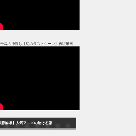
と千尋の神隠し【幻のラストシーン】再現動画
涙腺崩壊】人気アニメの泣ける話