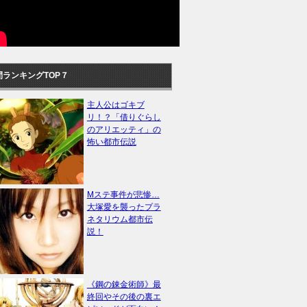
間ランキングTOP７
主人公はゴキブ
リ！？「借りぐらし
のアリエッティ」の
怖い都市伝説
Mステ事件が悲惨…
大塚愛を襲ったプラ
ネタリウム都市伝
説！
《鋼の錬金術師》最
終回やその後の裏エ