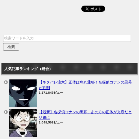
人気記事ランキング（総合）
【ネタバレ注意】正体は烏丸蓮耶！名探偵コナンの黒幕
が判明
1,171,845ビュー
【最新】名探偵コナンの黒幕、あの方の正体が光彦だと
話題に
1,048,598ビュー