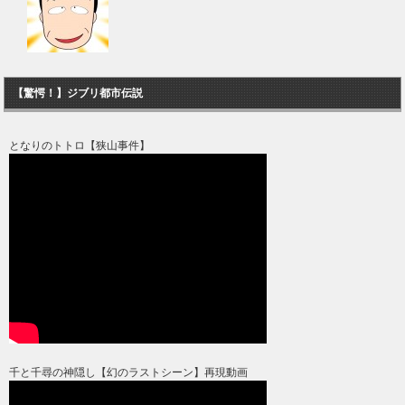
【驚愕！】ジブリ都市伝説
となりのトトロ【狭山事件】
千と千尋の神隠し【幻のラストシーン】再現動画