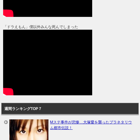
「ドラえもん」僕以外みんな死んでしまった
週間ランキングTOP７
Mステ事件が悲惨…大塚愛を襲ったプラネタリウ
ム都市伝説！