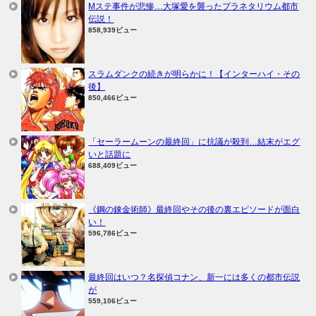
Mステ事件が悲惨…大塚愛を襲ったプラネタリウム都市
伝説！
858,939ビュー
スラムダンクの続きが明らかに！【インターハイ・その
後】
850,466ビュー
「セーラームーンの最終回」に抗議が殺到…結末がエグ
いと話題に
688,409ビュー
《鋼の錬金術師》最終回やその後の裏エピソードが面白
い！
596,786ビュー
最終回はいつ？名探偵コナン、新一には多くの都市伝説
が
559,106ビュー