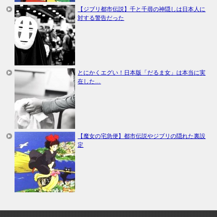
【ジブリ都市伝説】千と千尋の神隠しは日本人に
対する警告だった
とにかくエグい！日本版「だるま女」は本当に実
在した…
【魔女の宅急便】都市伝説やジブリの隠れた裏設
定