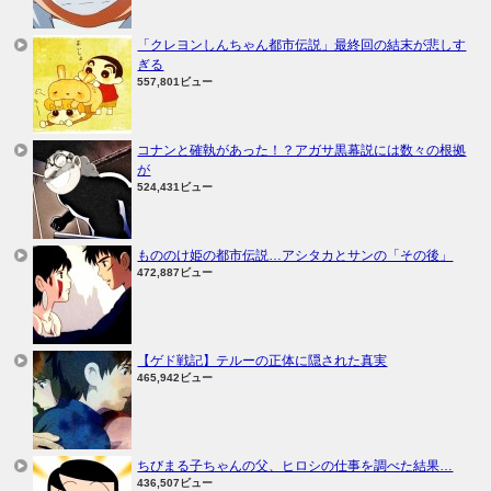
「クレヨンしんちゃん都市伝説」最終回の結末が悲しす
ぎる
557,801ビュー
コナンと確執があった！？アガサ黒幕説には数々の根拠
が
524,431ビュー
もののけ姫の都市伝説…アシタカとサンの「その後」
472,887ビュー
【ゲド戦記】テルーの正体に隠された真実
465,942ビュー
ちびまる子ちゃんの父、ヒロシの仕事を調べた結果…
436,507ビュー