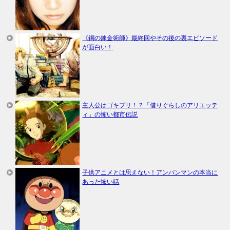
《鋼の錬金術師》最終回やその後の裏エピソード
が面白い！
主人公はゴキブリ！？「借りぐらしのアリエッテ
ィ」の怖い都市伝説
子供アニメとは思えない！アンパンマンの本当に
あった怖い話