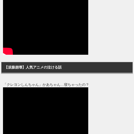
【涙腺崩壊】人気アニメの泣ける話
「クレヨンしんちゃん」かあちゃん…寝ちゃったの？