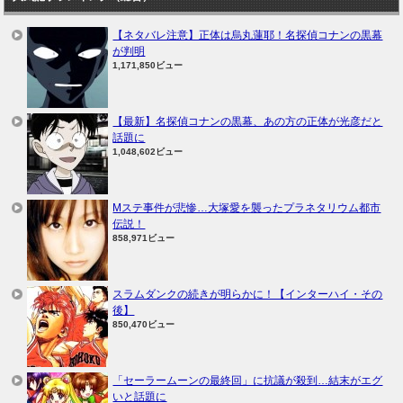
【ネタバレ注意】正体は烏丸蓮耶！名探偵コナンの黒幕
が判明
1,171,850ビュー
【最新】名探偵コナンの黒幕、あの方の正体が光彦だと
話題に
1,048,602ビュー
Mステ事件が悲惨…大塚愛を襲ったプラネタリウム都市
伝説！
858,971ビュー
スラムダンクの続きが明らかに！【インターハイ・その
後】
850,470ビュー
「セーラームーンの最終回」に抗議が殺到…結末がエグ
いと話題に