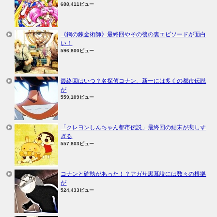
688,411ビュー
《鋼の錬金術師》最終回やその後の裏エピソードが面白
い！
596,800ビュー
最終回はいつ？名探偵コナン、新一には多くの都市伝説
が
559,109ビュー
「クレヨンしんちゃん都市伝説」最終回の結末が悲しす
ぎる
557,803ビュー
コナンと確執があった！？アガサ黒幕説には数々の根拠
が
524,433ビュー