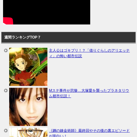
週間ランキングTOP７
主人公はゴキブリ！？「借りぐらしのアリエッテ
ィ」の怖い都市伝説
Mステ事件が悲惨…大塚愛を襲ったプラネタリウ
ム都市伝説！
《鋼の錬金術師》最終回やその後の裏エピソード
が面白い！