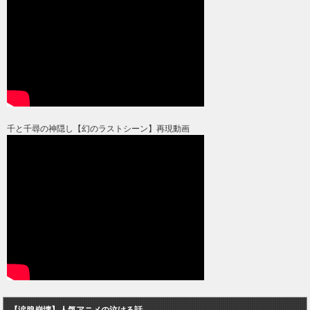
千と千尋の神隠し【幻のラストシーン】再現動画
【涙腺崩壊】人気アニメの泣ける話