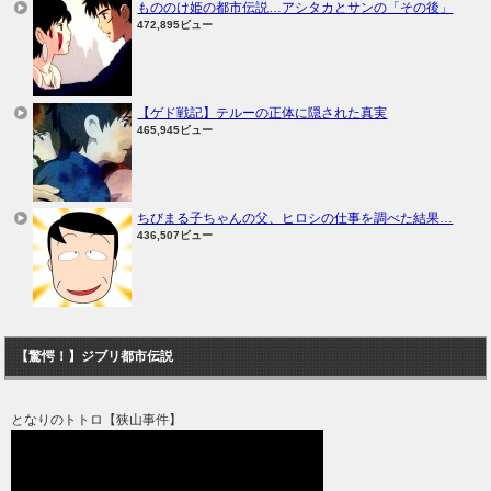
もののけ姫の都市伝説…アシタカとサンの「その後」
472,895ビュー
【ゲド戦記】テルーの正体に隠された真実
465,945ビュー
ちびまる子ちゃんの父、ヒロシの仕事を調べた結果…
436,507ビュー
【驚愕！】ジブリ都市伝説
となりのトトロ【狭山事件】