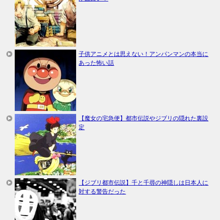
子供アニメとは思えない！アンパンマンの本当に
あった怖い話
【魔女の宅急便】都市伝説やジブリの隠れた裏設
定
【ジブリ都市伝説】千と千尋の神隠しは日本人に
対する警告だった