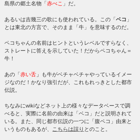
島県の郷土名物「
赤べこ
」だ。
あるいは吉幾三の歌にも使われている。この「
ベコ
」
とは東北の方言で、そのまま「牛」を意味するのだ。
ペコちゃんの名前はヒントというレベルですらなく、
ストレートに答えを示していた！だからペコちゃん＝
牛！
あの「
赤い舌
」
も牛がベチャベチャやっているイメー
ジなのだ！かなり強引だが、これもれっきとした都市
伝説。
ちなみにwikiなどネット上の様々なデータベースで調
べると、実際に名前の由来は「ベコ」だと説明されて
いる。また、同じ都市伝説の一つに「腹ペコ」由来と
いうものもあるが、
こちらは誤り
とのこと。