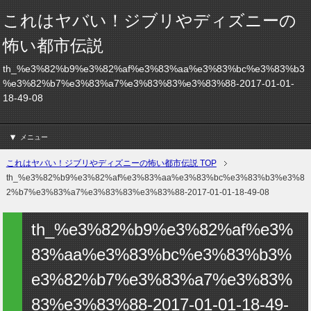
これはヤバい！ジブリやディズニーの
怖い都市伝説
th_%e3%82%b9%e3%82%af%e3%83%aa%e3%83%bc%e3%83%b3
%e3%82%b7%e3%83%a7%e3%83%83%e3%83%88-2017-01-01-
18-49-08
メニュー
これはヤバい！ジブリやディズニーの怖い都市伝説 TOP
th_%e3%82%b9%e3%82%af%e3%83%aa%e3%83%bc%e3%83%b3%e3%8
2%b7%e3%83%a7%e3%83%83%e3%83%88-2017-01-01-18-49-08
th_%e3%82%b9%e3%82%af%e3%
83%aa%e3%83%bc%e3%83%b3%
e3%82%b7%e3%83%a7%e3%83%
83%e3%83%88-2017-01-01-18-49-