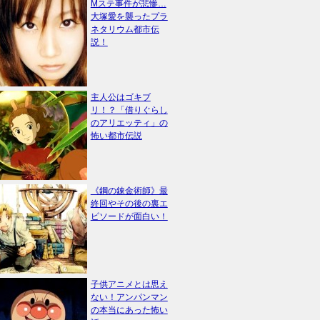
Mステ事件が悲惨…
大塚愛を襲ったプラ
ネタリウム都市伝
説！
主人公はゴキブ
リ！？「借りぐらし
のアリエッティ」の
怖い都市伝説
《鋼の錬金術師》最
終回やその後の裏エ
ピソードが面白い！
子供アニメとは思え
ない！アンパンマン
の本当にあった怖い