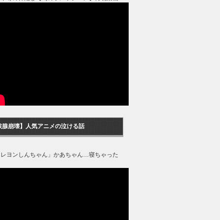
涙腺崩壊】人気アニメの泣ける話
クレヨンしんちゃん」かあちゃん…寝ちゃった
？