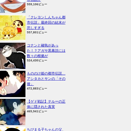
559,106ビュー
「クレヨンしんちゃん都
市伝説」最終回の結末が
悲しすぎる
557,801ビュー
コナンと確執があっ
た！？アガサ黒幕説には
数々の根拠が
524,430ビュー
もののけ姫の都市伝説…
アシタカとサンの「その
後」
472,883ビュー
【ゲド戦記】テルーの正
体に隠された真実
465,941ビュー
ちびまる子ちゃんの父、