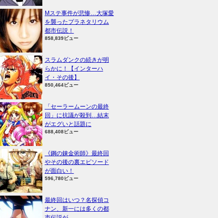
Mステ事件が悲惨…大塚愛
を襲ったプラネタリウム
都市伝説！
858,839ビュー
スラムダンクの続きが明
らかに！【インターハ
イ・その後】
850,464ビュー
「セーラームーンの最終
回」に抗議が殺到…結末
がエグいと話題に
688,408ビュー
《鋼の錬金術師》最終回
やその後の裏エピソード
が面白い！
596,780ビュー
最終回はいつ？名探偵コ
ナン、新一には多くの都
市伝説が