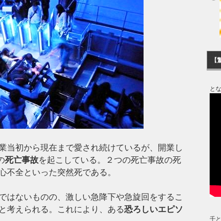
【
と
業当初から現在まで愛され続けているが、開業し
の
死亡事故
を起こしている。２つの死亡事故の死
心不全といった突然死である。
ではないものの、激しい急降下や急旋回をするこ
と考えられる。これにより、ある
恐ろしいエピソ
千