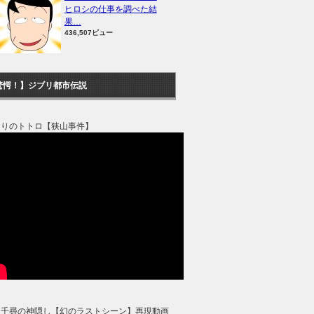
ヒロシの仕事を調べた結
果…
436,507ビュー
驚愕！】ジブリ都市伝説
なりのトトロ【狭山事件】
と千尋の神隠し【幻のラストシーン】再現動画