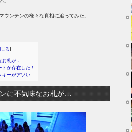
る。
マウンテンの様々な真相に追ってみた。
閉じる
]
なお札が…
ートが存在した！
ッキーがアツい
ンに不気味なお札が…