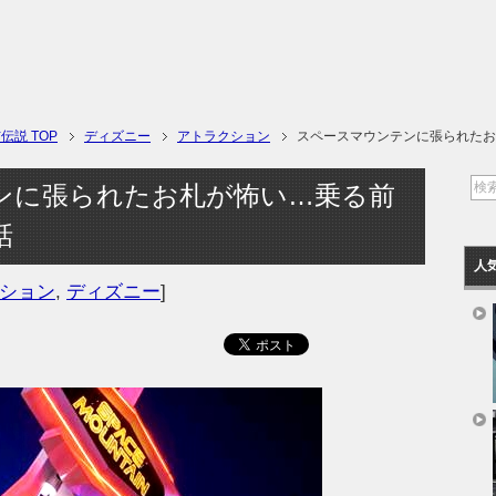
説 TOP
ディズニー
アトラクション
スペースマウンテンに張られたお
ンに張られたお札が怖い…乗る前
話
人
ション
,
ディズニー
]