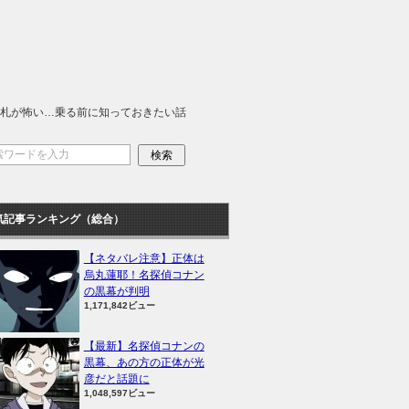
札が怖い…乗る前に知っておきたい話
気記事ランキング（総合）
【ネタバレ注意】正体は
烏丸蓮耶！名探偵コナン
の黒幕が判明
1,171,842ビュー
【最新】名探偵コナンの
黒幕、あの方の正体が光
彦だと話題に
1,048,597ビュー