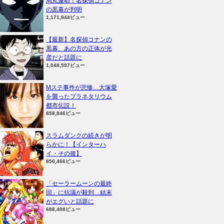
烏丸蓮耶！名探偵コナン
の黒幕が判明
1,171,844ビュー
【最新】名探偵コナンの
黒幕、あの方の正体が光
彦だと話題に
1,048,597ビュー
Mステ事件が悲惨…大塚愛
を襲ったプラネタリウム
都市伝説！
858,846ビュー
スラムダンクの続きが明
らかに！【インターハ
イ・その後】
850,466ビュー
「セーラームーンの最終
回」に抗議が殺到…結末
がエグいと話題に
688,408ビュー