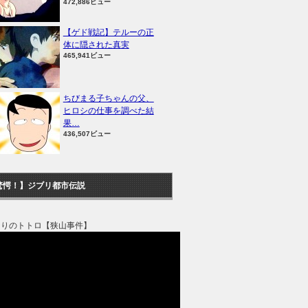
472,886ビュー
【ゲド戦記】テルーの正
体に隠された真実
465,941ビュー
ちびまる子ちゃんの父、
ヒロシの仕事を調べた結
果…
436,507ビュー
驚愕！】ジブリ都市伝説
なりのトトロ【狭山事件】