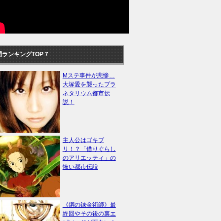
間ランキングTOP７
Mステ事件が悲惨…
大塚愛を襲ったプラ
ネタリウム都市伝
説！
主人公はゴキブ
リ！？「借りぐらし
のアリエッティ」の
怖い都市伝説
《鋼の錬金術師》最
終回やその後の裏エ