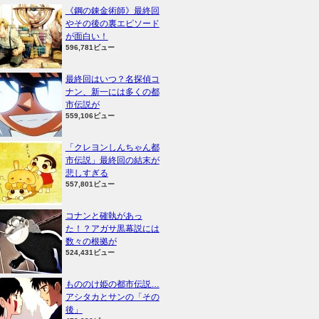
《鋼の錬金術師》最終回
やその後の裏エピソード
が面白い！
596,781ビュー
最終回はいつ？名探偵コ
ナン、新一には多くの都
市伝説が
559,106ビュー
「クレヨンしんちゃん都
市伝説」最終回の結末が
悲しすぎる
557,801ビュー
コナンと確執があっ
た！？アガサ黒幕説には
数々の根拠が
524,431ビュー
もののけ姫の都市伝説…
アシタカとサンの「その
後」