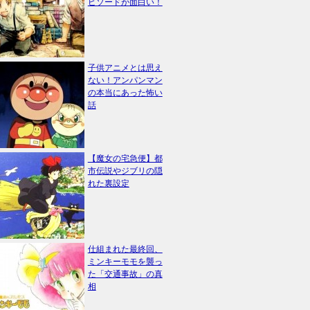
ピソードが面白い！
子供アニメとは思え
ない！アンパンマン
の本当にあった怖い
話
【魔女の宅急便】都
市伝説やジブリの隠
れた裏設定
仕組まれた最終回、
ミンキーモモを襲っ
た「交通事故」の真
相