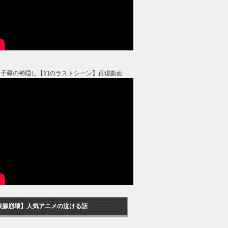
と千尋の神隠し【幻のラストシーン】再現動画
涙腺崩壊】人気アニメの泣ける話