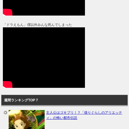
「ドラえもん」僕以外みんな死んでしまった
週間ランキングTOP７
主人公はゴキブリ！？「借りぐらしのアリエッテ
ィ」の怖い都市伝説