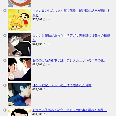
「クレヨンしんちゃん都市伝説」最終回の結末が悲しす
ぎる
557,807ビュー
コナンと確執があった！？アガサ黒幕説には数々の根拠
が
524,433ビュー
もののけ姫の都市伝説…アシタカとサンの「その後」
472,901ビュー
【ゲド戦記】テルーの正体に隠された真実
465,947ビュー
ちびまる子ちゃんの父、ヒロシの仕事を調べた結果…
436,508ビュー