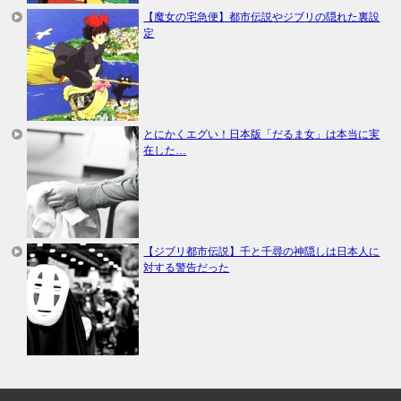
【魔女の宅急便】都市伝説やジブリの隠れた裏設
定
とにかくエグい！日本版「だるま女」は本当に実
在した…
【ジブリ都市伝説】千と千尋の神隠しは日本人に
対する警告だった