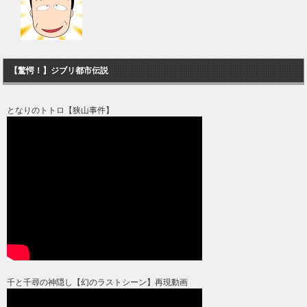
【驚愕！】ジブリ都市伝説
となりのトトロ【狭山事件】
千と千尋の神隠し【幻のラストシーン】再現動画