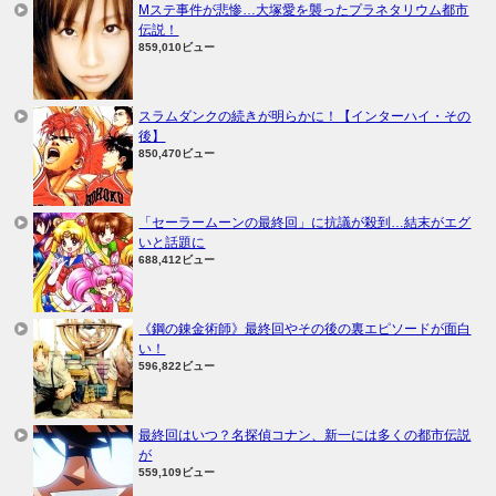
Mステ事件が悲惨…大塚愛を襲ったプラネタリウム都市
伝説！
859,010ビュー
スラムダンクの続きが明らかに！【インターハイ・その
後】
850,470ビュー
「セーラームーンの最終回」に抗議が殺到…結末がエグ
いと話題に
688,412ビュー
《鋼の錬金術師》最終回やその後の裏エピソードが面白
い！
596,822ビュー
最終回はいつ？名探偵コナン、新一には多くの都市伝説
が
559,109ビュー