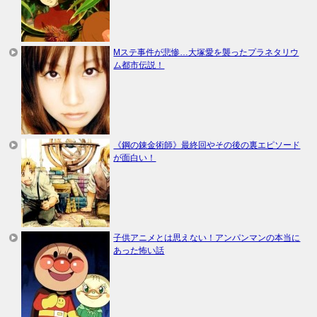
Mステ事件が悲惨…大塚愛を襲ったプラネタリウ
ム都市伝説！
《鋼の錬金術師》最終回やその後の裏エピソード
が面白い！
子供アニメとは思えない！アンパンマンの本当に
あった怖い話