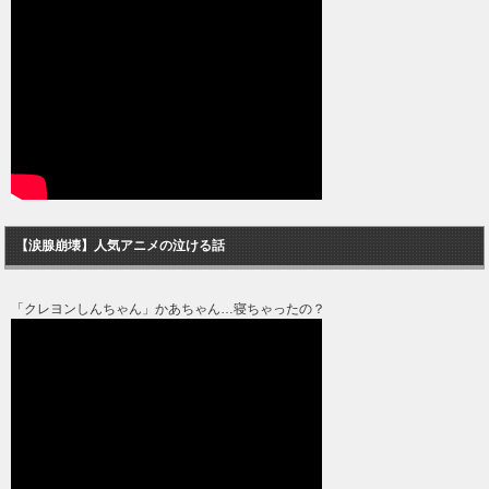
【涙腺崩壊】人気アニメの泣ける話
「クレヨンしんちゃん」かあちゃん…寝ちゃったの？