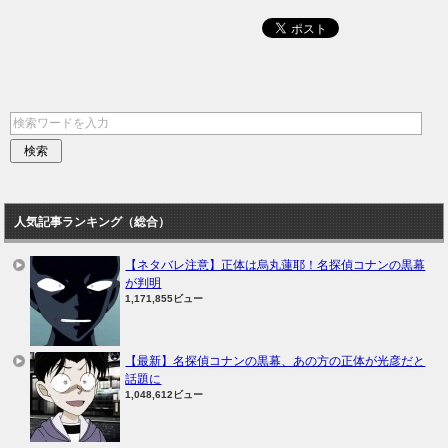
人気記事ランキング（総合）
【ネタバレ注意】正体は烏丸蓮耶！名探偵コナンの黒幕
が判明
1,171,855ビュー
【最新】名探偵コナンの黒幕、あの方の正体が光彦だと
話題に
1,048,612ビュー