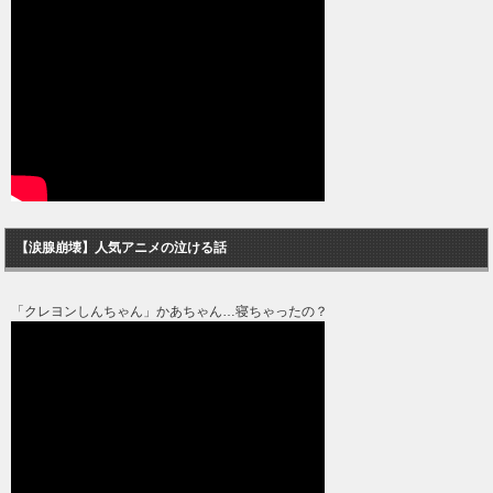
【涙腺崩壊】人気アニメの泣ける話
「クレヨンしんちゃん」かあちゃん…寝ちゃったの？