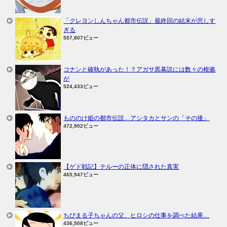
「クレヨンしんちゃん都市伝説」最終回の結末が悲しす
ぎる
557,807ビュー
コナンと確執があった！？アガサ黒幕説には数々の根拠
が
524,433ビュー
もののけ姫の都市伝説…アシタカとサンの「その後」
472,902ビュー
【ゲド戦記】テルーの正体に隠された真実
465,947ビュー
ちびまる子ちゃんの父、ヒロシの仕事を調べた結果…
436,508ビュー