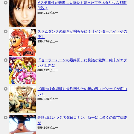
Mステ事件が悲惨…大塚愛を襲ったプラネタリウム都市
伝説！
859,011ビュー
スラムダンクの続きが明らかに！【インターハイ・その
後】
850,470ビュー
「セーラームーンの最終回」に抗議が殺到…結末がエグ
いと話題に
688,412ビュー
《鋼の錬金術師》最終回やその後の裏エピソードが面白
い！
596,825ビュー
最終回はいつ？名探偵コナン、新一には多くの都市伝説
が
559,109ビュー