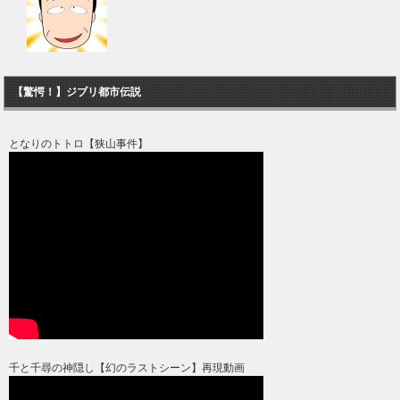
【驚愕！】ジブリ都市伝説
となりのトトロ【狭山事件】
千と千尋の神隠し【幻のラストシーン】再現動画