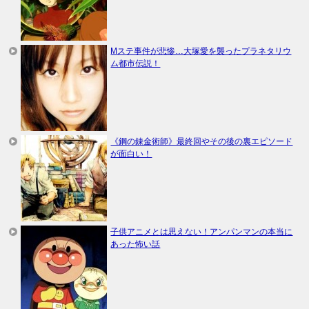
Mステ事件が悲惨…大塚愛を襲ったプラネタリウ
ム都市伝説！
《鋼の錬金術師》最終回やその後の裏エピソード
が面白い！
子供アニメとは思えない！アンパンマンの本当に
あった怖い話