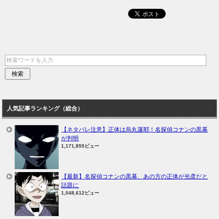
人気記事ランキング（総合）
【ネタバレ注意】正体は烏丸蓮耶！名探偵コナンの黒幕
が判明
1,171,855ビュー
【最新】名探偵コナンの黒幕、あの方の正体が光彦だと
話題に
1,048,612ビュー