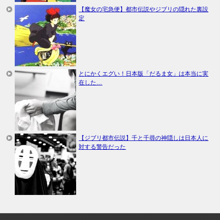
【魔女の宅急便】都市伝説やジブリの隠れた裏設
定
とにかくエグい！日本版「だるま女」は本当に実
在した…
【ジブリ都市伝説】千と千尋の神隠しは日本人に
対する警告だった