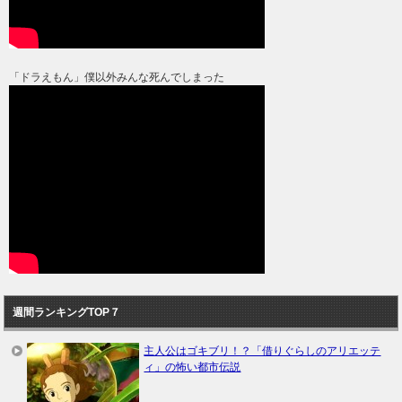
「ドラえもん」僕以外みんな死んでしまった
週間ランキングTOP７
主人公はゴキブリ！？「借りぐらしのアリエッテ
ィ」の怖い都市伝説