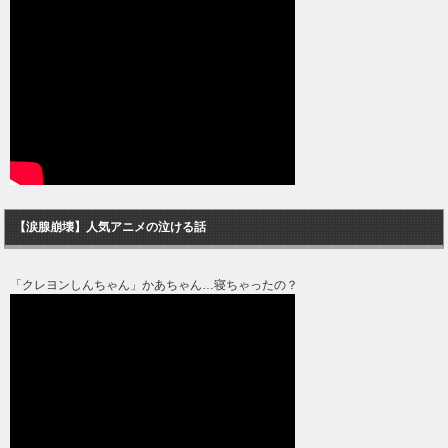
【涙腺崩壊】人気アニメの泣ける話
「クレヨンしんちゃん」かあちゃん…寝ちゃったの？