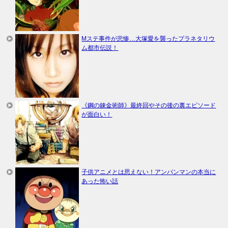
Mステ事件が悲惨…大塚愛を襲ったプラネタリウ
ム都市伝説！
《鋼の錬金術師》最終回やその後の裏エピソード
が面白い！
子供アニメとは思えない！アンパンマンの本当に
あった怖い話