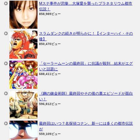
Mステ事件が悲惨…大塚愛を襲ったプラネタリウム都市
伝説！
858,989ビュー
スラムダンクの続きが明らかに！【インターハイ・その
後】
850,470ビュー
「セーラームーンの最終回」に抗議が殺到…結末がエグ
いと話題に
688,411ビュー
《鋼の錬金術師》最終回やその後の裏エピソードが面白
い！
596,812ビュー
最終回はいつ？名探偵コナン、新一には多くの都市伝説
が
559,109ビュー