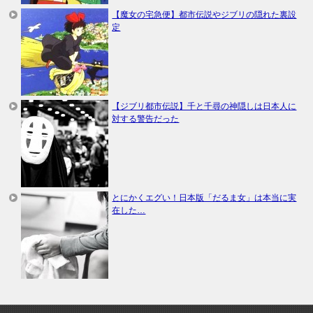
【魔女の宅急便】都市伝説やジブリの隠れた裏設
定
【ジブリ都市伝説】千と千尋の神隠しは日本人に
対する警告だった
とにかくエグい！日本版「だるま女」は本当に実
在した…