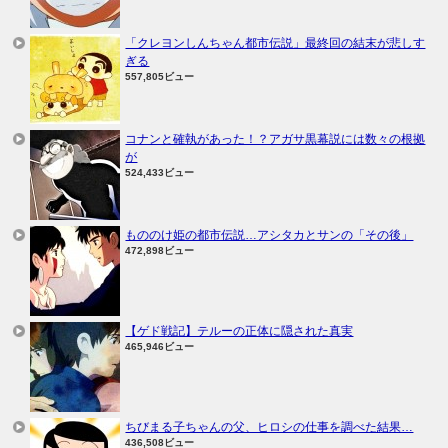
「クレヨンしんちゃん都市伝説」最終回の結末が悲しす
ぎる
557,805ビュー
コナンと確執があった！？アガサ黒幕説には数々の根拠
が
524,433ビュー
もののけ姫の都市伝説…アシタカとサンの「その後」
472,898ビュー
【ゲド戦記】テルーの正体に隠された真実
465,946ビュー
ちびまる子ちゃんの父、ヒロシの仕事を調べた結果…
436,508ビュー