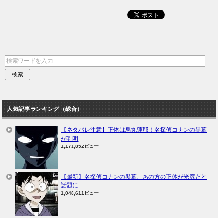
人気記事ランキング（総合）
【ネタバレ注意】正体は烏丸蓮耶！名探偵コナンの黒幕
が判明
1,171,852ビュー
【最新】名探偵コナンの黒幕、あの方の正体が光彦だと
話題に
1,048,611ビュー