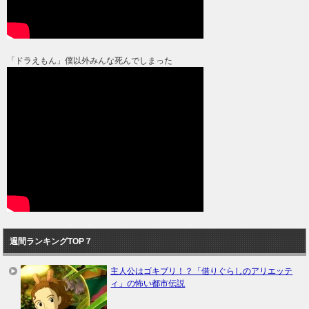
「ドラえもん」僕以外みんな死んでしまった
週間ランキングTOP７
主人公はゴキブリ！？「借りぐらしのアリエッテ
ィ」の怖い都市伝説