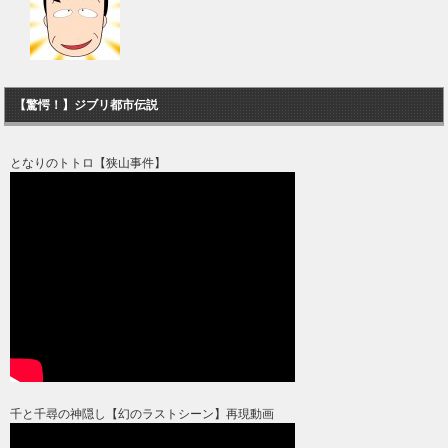
【驚愕！】ジブリ都市伝説
となりのトトロ【狭山事件】
千と千尋の神隠し【幻のラストシーン】再現動画