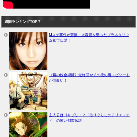
週間ランキングTOP７
Mステ事件が悲惨…大塚愛を襲ったプラネタリウ
ム都市伝説！
《鋼の錬金術師》最終回やその後の裏エピソード
が面白い！
主人公はゴキブリ！？「借りぐらしのアリエッテ
ィ」の怖い都市伝説