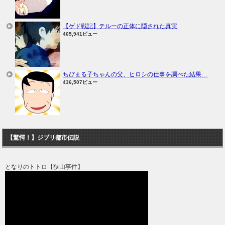
【ゲド戦記】テルーの正体に隠された真実
465,941ビュー
ちびまる子ちゃんの父、ヒロシの仕事を調べた結果…
436,507ビュー
【驚愕！】ジブリ都市伝説
となりのトトロ【狭山事件】