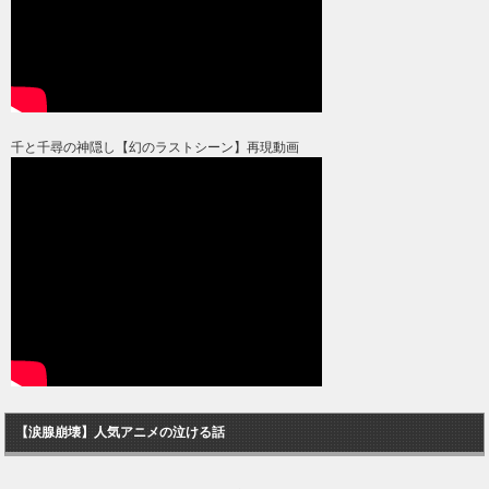
千と千尋の神隠し【幻のラストシーン】再現動画
【涙腺崩壊】人気アニメの泣ける話