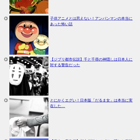
子供アニメとは思えない！アンパンマンの本当に
あった怖い話
【ジブリ都市伝説】千と千尋の神隠しは日本人に
対する警告だった
とにかくエグい！日本版「だるま女」は本当に実
在した…