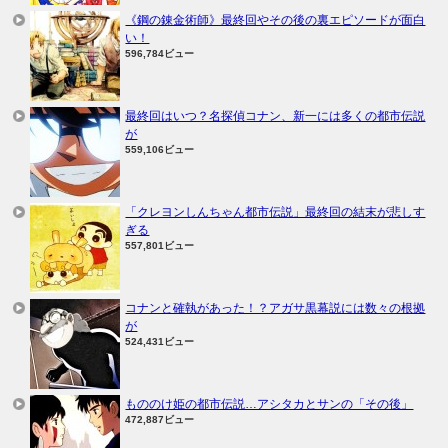
《鋼の錬金術師》最終回やその後の裏エピソードが面白
い！
596,784ビュー
最終回はいつ？名探偵コナン、新一には多くの都市伝説
が
559,106ビュー
「クレヨンしんちゃん都市伝説」最終回の結末が悲しす
ぎる
557,801ビュー
コナンと確執があった！？アガサ黒幕説には数々の根拠
が
524,431ビュー
もののけ姫の都市伝説…アシタカとサンの「その後」
472,887ビュー