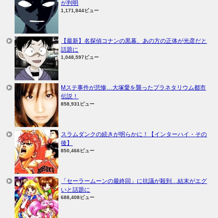
が判明
1,171,844ビュー
【最新】名探偵コナンの黒幕、あの方の正体が光彦だと
話題に
1,048,597ビュー
Mステ事件が悲惨…大塚愛を襲ったプラネタリウム都市
伝説！
858,931ビュー
スラムダンクの続きが明らかに！【インターハイ・その
後】
850,466ビュー
「セーラームーンの最終回」に抗議が殺到…結末がエグ
いと話題に
688,408ビュー