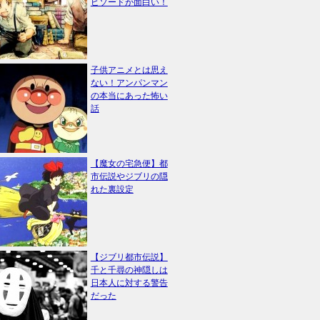
ピソードが面白い！
子供アニメとは思え
ない！アンパンマン
の本当にあった怖い
話
【魔女の宅急便】都
市伝説やジブリの隠
れた裏設定
【ジブリ都市伝説】
千と千尋の神隠しは
日本人に対する警告
だった