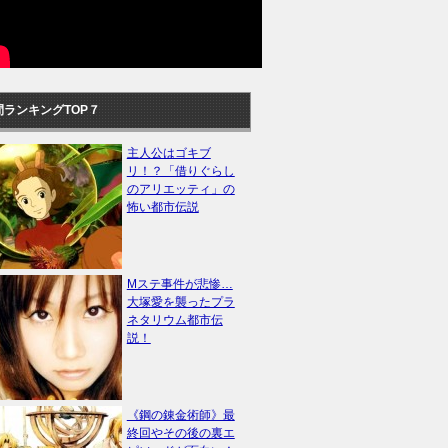
間ランキングTOP７
主人公はゴキブ
リ！？「借りぐらし
のアリエッティ」の
怖い都市伝説
Mステ事件が悲惨…
大塚愛を襲ったプラ
ネタリウム都市伝
説！
《鋼の錬金術師》最
終回やその後の裏エ