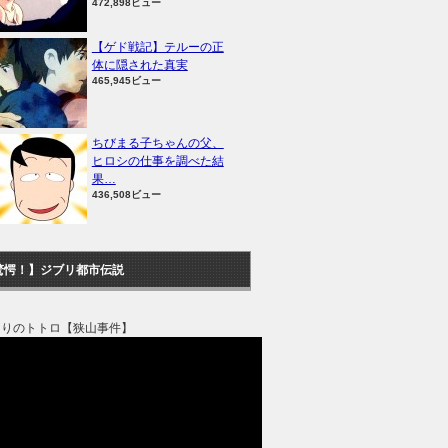
472,898ビュー
【ゲド戦記】テルーの正
体に隠された真実
465,945ビュー
ちびまる子ちゃんの父、
ヒロシの仕事を調べた結
果…
436,508ビュー
驚愕！】ジブリ都市伝説
なりのトトロ【狭山事件】