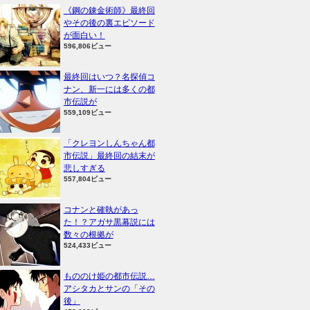
《鋼の錬金術師》最終回
やその後の裏エピソード
が面白い！
596,806ビュー
最終回はいつ？名探偵コ
ナン、新一には多くの都
市伝説が
559,109ビュー
「クレヨンしんちゃん都
市伝説」最終回の結末が
悲しすぎる
557,804ビュー
コナンと確執があっ
た！？アガサ黒幕説には
数々の根拠が
524,433ビュー
もののけ姫の都市伝説…
アシタカとサンの「その
後」