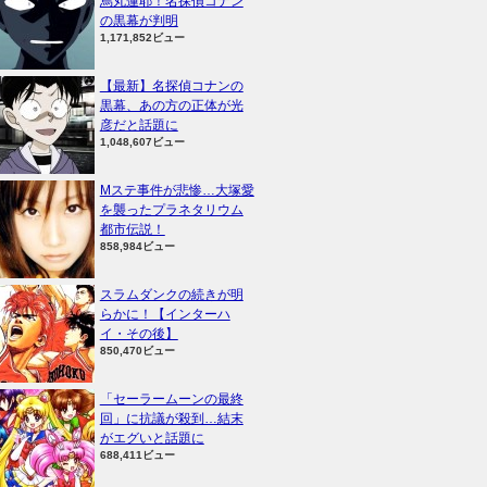
烏丸蓮耶！名探偵コナン
の黒幕が判明
1,171,852ビュー
【最新】名探偵コナンの
黒幕、あの方の正体が光
彦だと話題に
1,048,607ビュー
Mステ事件が悲惨…大塚愛
を襲ったプラネタリウム
都市伝説！
858,984ビュー
スラムダンクの続きが明
らかに！【インターハ
イ・その後】
850,470ビュー
「セーラームーンの最終
回」に抗議が殺到…結末
がエグいと話題に
688,411ビュー