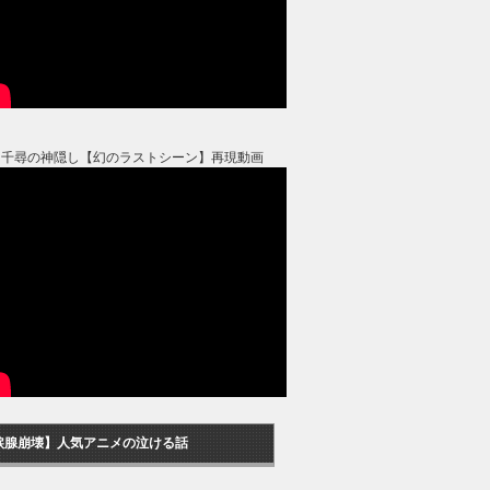
と千尋の神隠し【幻のラストシーン】再現動画
涙腺崩壊】人気アニメの泣ける話